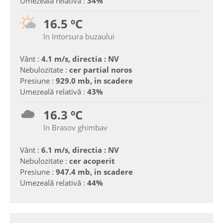
Umezeală relativă :
34%
16.5 ºC
în Intorsura buzaului
Vânt :
4.1 m/s, directia : NV
Nebulozitate :
cer partial noros
Presiune :
929.0 mb, in scadere
Umezeală relativă :
43%
16.3 ºC
în Brasov ghimbav
Vânt :
6.1 m/s, directia : NV
Nebulozitate :
cer acoperit
Presiune :
947.4 mb, in scadere
Umezeală relativă :
44%