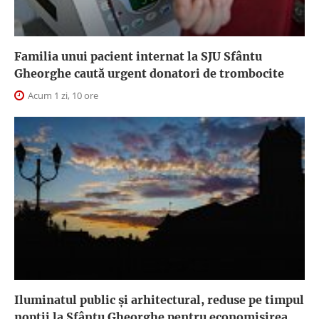
Familia unui pacient internat la SJU Sfântu
Gheorghe caută urgent donatori de trombocite
Acum 1 zi, 10 ore
Iluminatul public şi arhitectural, reduse pe timpul
nopţii la Sfântu Gheorghe pentru economisirea