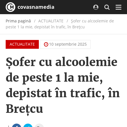
covasnamedia
Navi
Prima pagină
ACTUALITATE
/
Șofer cu alcoolemie de
peste 1 la mie, depistat în trafic, în Brețcu
ACTUALITATE
10 septembrie 2025
Șofer cu alcoolemie
de peste 1 la mie,
depistat în trafic, în
Brețcu