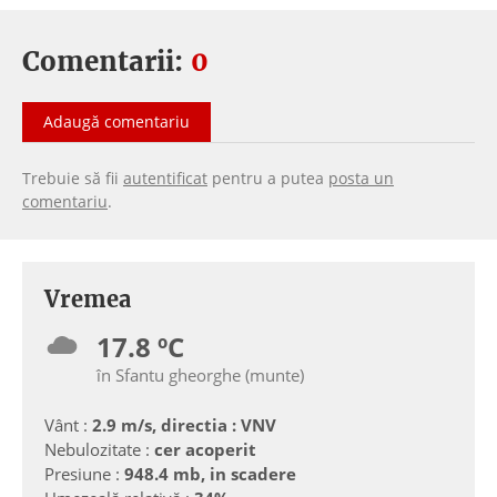
Comentarii:
0
Adaugă comentariu
Trebuie să fii
autentificat
pentru a putea
posta un
comentariu
.
Vremea
17.8 ºC
în Sfantu gheorghe (munte)
Vânt :
2.9 m/s, directia : VNV
Nebulozitate :
cer acoperit
Presiune :
948.4 mb, in scadere