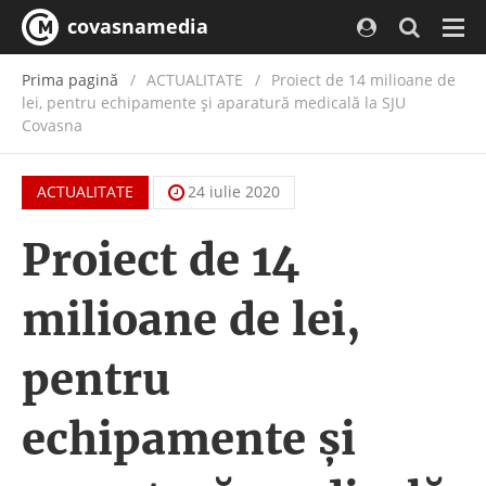
covasnamedia
Navi
Prima pagină
ACTUALITATE
/
Proiect de 14 milioane de
lei, pentru echipamente și aparatură medicală la SJU
Covasna
ACTUALITATE
24 iulie 2020
Proiect de 14
milioane de lei,
pentru
echipamente și