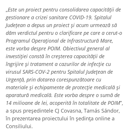
„
Este un proiect pentru consolidarea capacității de
gestionare a crizei sanitare COVID-19. Spitalul
Județean a depus un proiect și acum urmează să
dăm verdictul pentru o clarificare pe care a cerut-o
Programul Operațional de Infrastructură Mare,
este vorba despre POIM. Obiectivul general al
investiției constă în creșterea capacității de
îngrijire și tratament a cazurilor de infecție cu
virusul SARS-COV-2 pentru Spitalul Județean de
Urgență, prin dotarea corespunzătoare cu
materiale și echipamente de protecție medicală și
aparatură medicală. Este vorba despre o sumă de
14 milioane de lei, acoperită în totalitate de POIM
”,
a spus președintele CJ Covasna, Tamás Sándor,
în prezentarea proiectului în ședința online a
Consiliului.