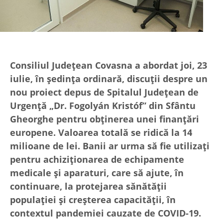
Consiliul Județean Covasna a abordat joi, 23
iulie, în ședința ordinară, discuții despre un
nou proiect depus de Spitalul Județean de
Urgență „Dr. Fogolyán Kristóf” din Sfântu
Gheorghe pentru obținerea unei finanțări
europene. Valoarea totală se ridică la 14
milioane de lei. Banii ar urma să fie utilizați
pentru achiziționarea de echipamente
medicale și aparaturi, care să ajute, în
continuare, la protejarea sănătății
populației și creșterea capacității, în
contextul pandemiei cauzate de COVID-19.