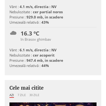
Vânt :
4.1 m/s, directia : NV
Nebulozitate :
cer partial noros
Presiune :
929.0 mb, in scadere
Umezeală relativă :
43%
16.3 ºC
în Brasov ghimbav
Vânt :
6.1 m/s, directia : NV
Nebulozitate :
cer acoperit
Presiune :
947.4 mb, in scadere
Umezeală relativă :
44%
Cele mai citite
AZI
7 ZILE
30 ZILE