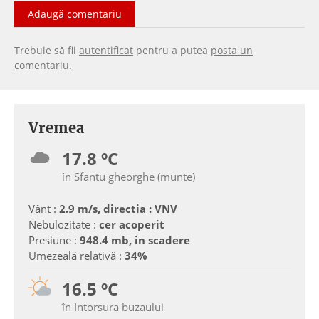
Adaugă comentariu
Trebuie să fii
autentificat
pentru a putea
posta un
comentariu
.
Vremea
17.8 ºC
în Sfantu gheorghe (munte)
Vânt :
2.9 m/s, directia : VNV
Nebulozitate :
cer acoperit
Presiune :
948.4 mb, in scadere
Umezeală relativă :
34%
16.5 ºC
în Intorsura buzaului