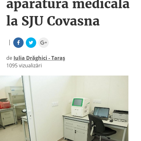
aparatură medicală
la SJU Covasna
|
de
Iulia Drăghici - Taraș
1095 vizualizări
|