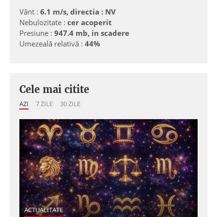
Vânt :
6.1 m/s, directia : NV
Nebulozitate :
cer acoperit
Presiune :
947.4 mb, in scadere
Umezeală relativă :
44%
Cele mai citite
AZI
7 ZILE
30 ZILE
ACTUALITATE