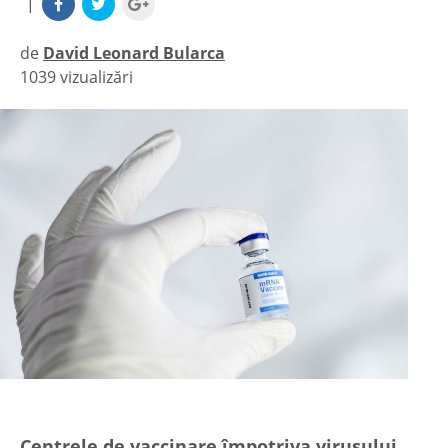
|
de
David Leonard Bularca
1039 vizualizări
|
Centrele de vaccinare împotriva virusului