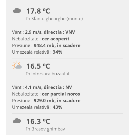
17.8 ºC
în Sfantu gheorghe (munte)
Vânt :
2.9 m/s, directia : VNV
Nebulozitate :
cer acoperit
Presiune :
948.4 mb, in scadere
Umezeală relativă :
34%
16.5 ºC
în Intorsura buzaului
Vânt :
4.1 m/s, directia : NV
Nebulozitate :
cer partial noros
Presiune :
929.0 mb, in scadere
Umezeală relativă :
43%
16.3 ºC
în Brasov ghimbav