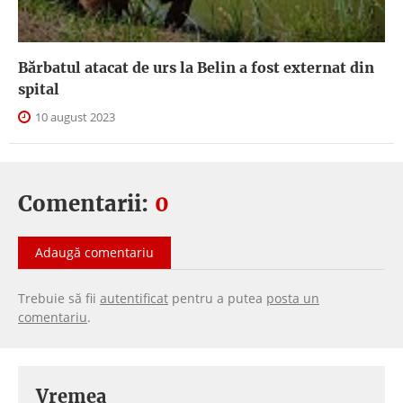
Bărbatul atacat de urs la Belin a fost externat din
spital
10 august 2023
Comentarii:
0
Adaugă comentariu
Trebuie să fii
autentificat
pentru a putea
posta un
comentariu
.
Vremea