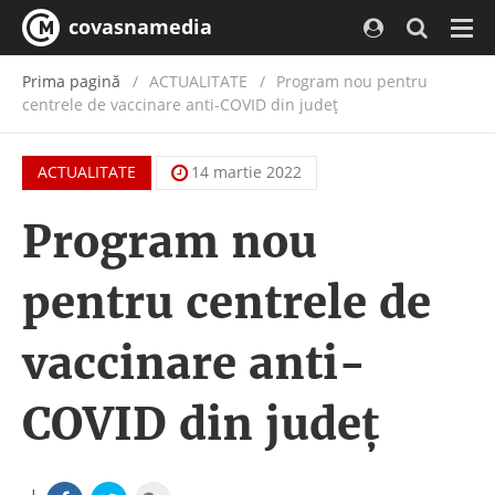
covasnamedia
Navi
Prima pagină
ACTUALITATE
/
Program nou pentru
centrele de vaccinare anti-COVID din județ
ACTUALITATE
14 martie 2022
Program nou
pentru centrele de
vaccinare anti-
COVID din județ