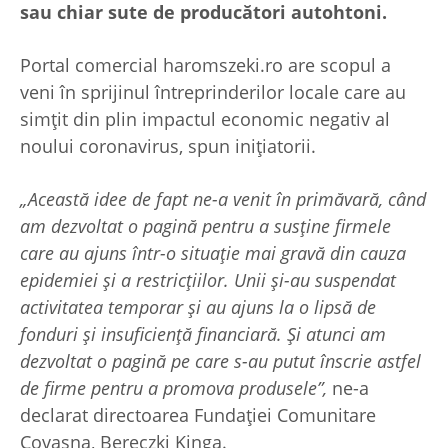
sau chiar sute de producători autohtoni.
Portal comercial haromszeki.ro are scopul a
veni în sprijinul întreprinderilor locale care au
simțit din plin impactul economic negativ al
noului coronavirus, spun inițiatorii.
„Această idee de fapt ne-a venit în primăvară, când
am dezvoltat o pagină pentru a susține firmele
care au ajuns într-o situație mai gravă din cauza
epidemiei și a restricțiilor. Unii și-au suspendat
activitatea temporar și au ajuns la o lipsă de
fonduri și insuficiență financiară. Și atunci am
dezvoltat o pagină pe care s-au putut înscrie astfel
de firme pentru a promova produsele”,
ne-a
declarat directoarea Fundației Comunitare
Covasna, Bereczki Kinga.