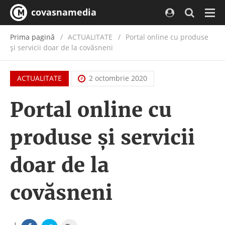
covasnamedia
Navi
Prima pagină
ACTUALITATE
/
Portal online cu produse
și servicii doar de la covăsneni
ACTUALITATE
2 octombrie 2020
Portal online cu
produse și servicii
doar de la
covăsneni