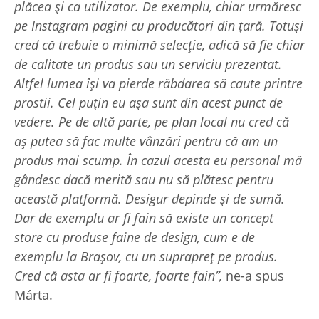
plăcea și ca utilizator. De exemplu, chiar urmăresc
pe Instagram pagini cu producători din țară. Totuși
cred că trebuie o minimă selecție, adică să fie chiar
de calitate un produs sau un serviciu prezentat.
Altfel lumea își va pierde răbdarea să caute printre
prostii. Cel puțin eu așa sunt din acest punct de
vedere. Pe de altă parte, pe plan local nu cred că
aș putea să fac multe vânzări pentru că am un
produs mai scump. În cazul acesta eu personal mă
gândesc dacă merită sau nu să plătesc pentru
această platformă. Desigur depinde și de sumă.
Dar de exemplu ar fi fain să existe un concept
store cu produse faine de design, cum e de
exemplu la Brașov, cu un suprapreț pe produs.
Cred că asta ar fi foarte, foarte fain”,
ne-a spus
Márta.