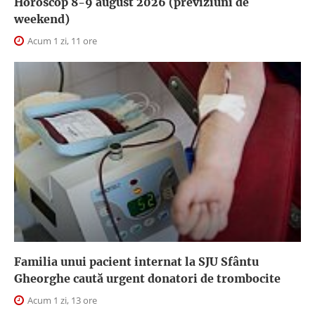
Horoscop 8-9 august 2026 (previziuni de
weekend)
Acum 1 zi, 11 ore
Familia unui pacient internat la SJU Sfântu
Gheorghe caută urgent donatori de trombocite
Acum 1 zi, 13 ore