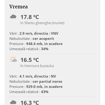
Vremea
17.8 ºC
în Sfantu gheorghe (munte)
Vânt :
2.9 m/s, directia : VNV
Nebulozitate :
cer acoperit
Presiune :
948.4 mb, in scadere
Umezeală relativă :
34%
16.5 ºC
în Intorsura buzaului
Vânt :
4.1 m/s, directia : NV
Nebulozitate :
cer partial noros
Presiune :
929.0 mb, in scadere
Umezeală relativă :
43%
16.3 ºC