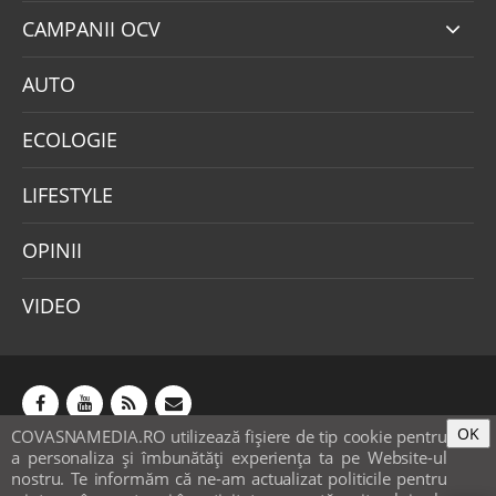
CAMPANII OCV
AUTO
ECOLOGIE
LIFESTYLE
OPINII
VIDEO
OK
COVASNAMEDIA.RO utilizează fişiere de tip cookie pentru
Abonamente
Publicitate
Mica publicitate
a personaliza și îmbunătăți experiența ta pe Website-ul
Contact
Sondaje
POLITICA COOKIE-URI & GDPR
nostru. Te informăm că ne-am actualizat politicile pentru