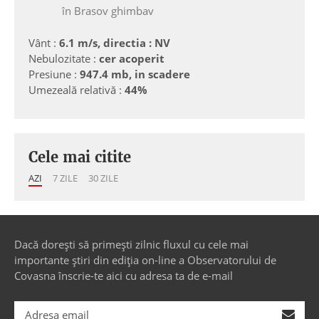
în Brasov ghimbav
Vânt :
6.1 m/s, directia : NV
Nebulozitate :
cer acoperit
Presiune :
947.4 mb, in scadere
Umezeală relativă :
44%
Cele mai citite
AZI
7 ZILE
30 ZILE
Dacă dorești să primești zilnic fluxul cu cele mai
importante știri din ediția on-line a Observatorului de
Covasna înscrie-te aici cu adresa ta de e-mail