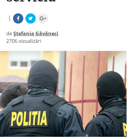
|
de
Ștefania Găvăneci
2706 vizualizări
|