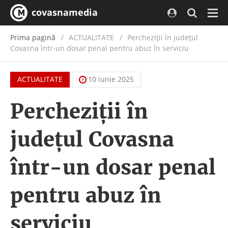
covasnamedia
Navi
Prima pagină
ACTUALITATE
/
Percheziții în județul
Covasna într-un dosar penal pentru abuz în serviciu
ACTUALITATE
10 iunie 2025
Percheziții în
județul Covasna
într-un dosar penal
pentru abuz în
serviciu