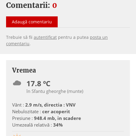
Comentarii:
0
Adaugă comentariu
Trebuie să fii
autentificat
pentru a putea
posta un
comentariu
.
Vremea
17.8 ºC
în Sfantu gheorghe (munte)
Vânt :
2.9 m/s, directia : VNV
Nebulozitate :
cer acoperit
Presiune :
948.4 mb, in scadere
Umezeală relativă :
34%