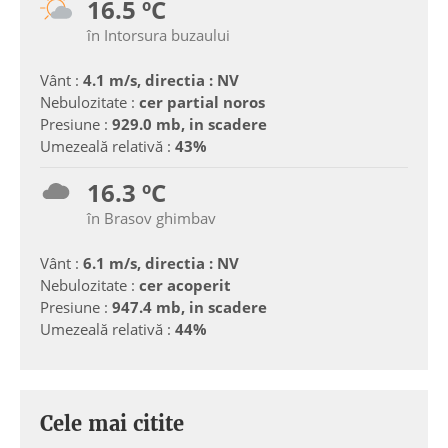
16.5 ºC
în Intorsura buzaului
Vânt :
4.1 m/s, directia : NV
Nebulozitate :
cer partial noros
Presiune :
929.0 mb, in scadere
Umezeală relativă :
43%
16.3 ºC
în Brasov ghimbav
Vânt :
6.1 m/s, directia : NV
Nebulozitate :
cer acoperit
Presiune :
947.4 mb, in scadere
Umezeală relativă :
44%
Cele mai citite