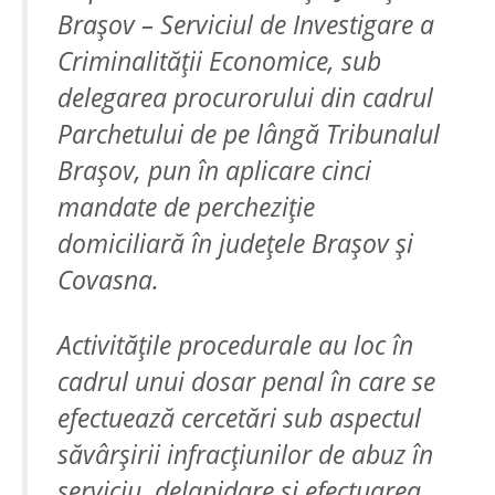
Brașov – Serviciul de Investigare a
Criminalității Economice, sub
delegarea procurorului din cadrul
Parchetului de pe lângă Tribunalul
Brașov, pun în aplicare cinci
mandate de percheziție
domiciliară în județele Brașov și
Covasna.
Activitățile procedurale au loc în
cadrul unui dosar penal în care se
efectuează cercetări sub aspectul
săvârșirii infracțiunilor de
abuz în
serviciu
,
delapidare
și efectuarea