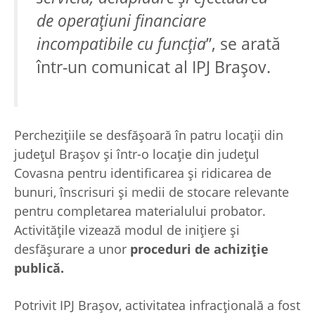
de
operațiuni financiare
incompatibile cu funcția
”, se arată
într-un comunicat al IPJ Brașov.
Perchezițiile se desfășoară în patru locații din
județul Brașov și într-o locație din județul
Covasna pentru identificarea și ridicarea de
bunuri, înscrisuri și medii de stocare relevante
pentru completarea materialului probator.
Activitățile vizează modul de inițiere și
desfășurare a unor
proceduri de achiziție
publică.
Potrivit IPJ Brașov, activitatea infracțională a fost