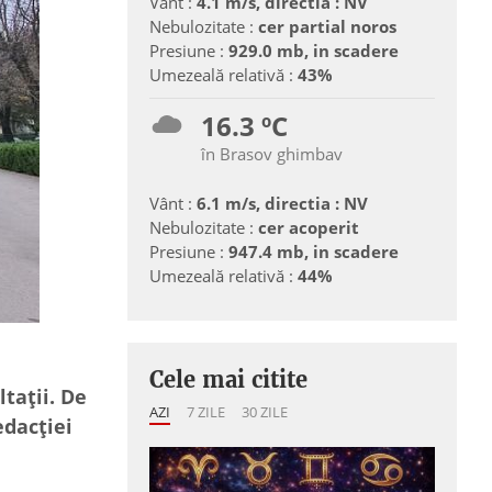
Vânt :
4.1 m/s, directia : NV
Nebulozitate :
cer partial noros
Presiune :
929.0 mb, in scadere
Umezeală relativă :
43%
16.3 ºC
în Brasov ghimbav
Vânt :
6.1 m/s, directia : NV
Nebulozitate :
cer acoperit
Presiune :
947.4 mb, in scadere
Umezeală relativă :
44%
Cele mai citite
tații. De
AZI
7 ZILE
30 ZILE
edacției