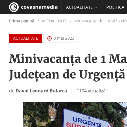
covasnamedia
ACTUALITATE
POLITICA
Prima pagină
ACTUALITATE
/
Minivacanța de 1 Mai în cif
EDUCATIE
ACTUALITATE
3 mai 2023
Minivacanța de 1 Mai 
Județean de Urgență
de
David Leonard Bularca
|
1104 vizualizări