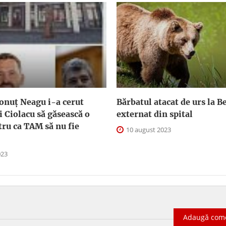
onuț Neagu i-a cerut
Bărbatul atacat de urs la Be
 Ciolacu să găsească o
externat din spital
tru ca TAM să nu fie
10 august 2023
023
Adaugă com