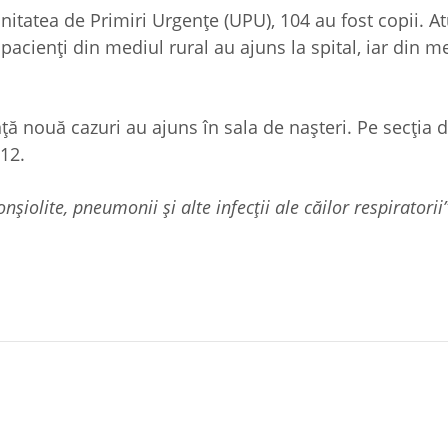
nitatea de Primiri Urgențe (UPU), 104 au fost copii. A
acienți din mediul rural au ajuns la spital, iar din m
ță nouă cazuri au ajuns în sala de nașteri. Pe secția 
 12.
șiolite, pneumonii și alte infecții ale căilor respiratorii