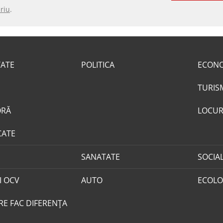
riu
.
TATE
POLITICA
ECON
TURIS
ORĂ
LOCUR
CATE
SANATATE
SOCIA
I OCV
AUTO
ECOLO
RE FAC DIFERENȚA