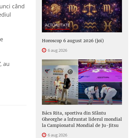
tunci când
ediul
ACTUALITATE
de
Horoscop 6 august 2026 (joi)
6 aug 2026
”
, au
SPORT
Bács Rita, sportiva din Sfântu
Gheorghe a înfruntat liderul mondial
la Campionatul Mondial de Ju-Jitsu
6 aug 2026