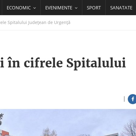
ECONOMIC
EVENIMENTE
SPORT
SANATATE
rele Spitalului Județean de Urgență
în cifrele Spitalului
|