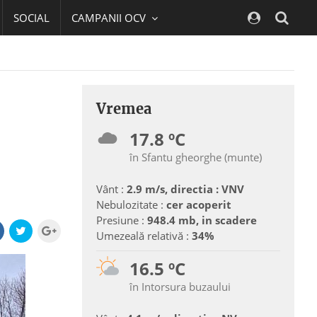
SOCIAL
CAMPANII OCV
Navig
Vremea
17.8 ºC
în Sfantu gheorghe (munte)
Vânt :
2.9 m/s, directia : VNV
Nebulozitate :
cer acoperit
Presiune :
948.4 mb, in scadere
Umezeală relativă :
34%
16.5 ºC
în Intorsura buzaului