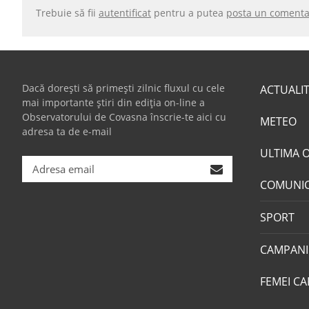
Trebuie să fii
autentificat
pentru a putea
posta un comenta
Dacă dorești să primești zilnic fluxul cu cele
ACTUALI
mai importante știri din ediția on-line a
Observatorului de Covasna înscrie-te aici cu
METEO
adresa ta de e-mail
ULTIMA 
COMUNI
SPORT
CAMPANI
FEMEI CA