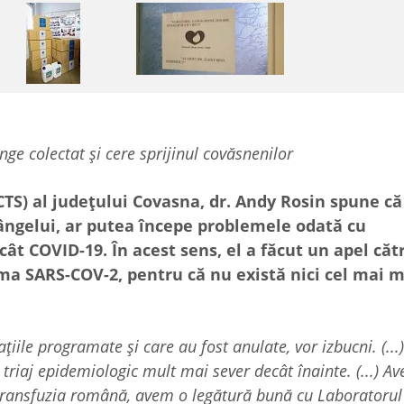
ge colectat și cere sprijinul covăsnenilor
TS) al județului Covasna, dr. Andy Rosin spune că 
sângelui, ar putea începe problemele odată cu
cât COVID-19. În acest sens, el a făcut un apel căt
ma SARS-COV-2, pentru că nu există nici cel mai m
ațiile programate și care au fost anulate, vor izbucni. (..
triaj epidemiologic mult mai sever decât înainte. (...) A
transfuzia română, avem o legătură bună cu Laboratorul