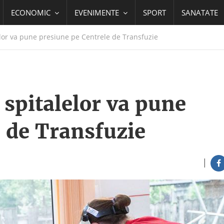
ECONOMIC
EVENIMENTE
SPORT
SANATATE
elor va pune presiune pe Centrele de Transfuzie
 spitalelor va pune
 de Transfuzie
|