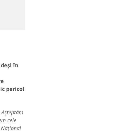
deși în
re
ic pericol
.) Așteptăm
vem cele
 Național