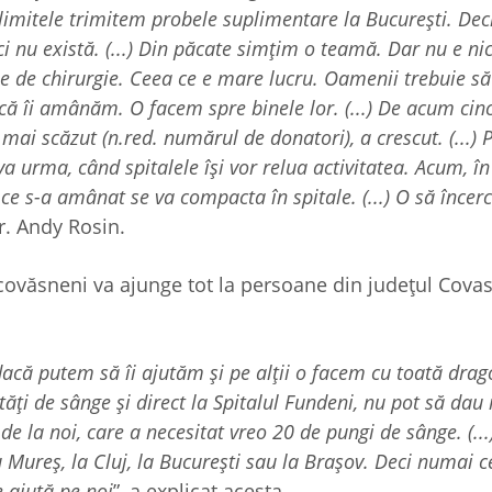
 limitele trimitem probele suplimentare la București. Deci
nu există. (...) Din păcate simțim o teamă. Dar nu e nic
ție de chirurgie. Ceea ce e mare lucru. Oamenii trebuie să
acă îi amânăm. O facem spre binele lor. (...) De acum cinc
i scăzut (n.red. numărul de donatori), a crescut. (...) 
 urma, când spitalele își vor relua activitatea. Acum, în
 ce s-a amânat se va compacta în spitale. (...) O să înce
dr. Andy Rosin.
 covăsneni va ajunge tot la persoane din județul Cova
acă putem să îi ajutăm și pe alții o facem cu toată drag
ăți de sânge și direct la Spitalul Fundeni, nu pot să dau
de la noi, care a necesitat vreo 20 de pungi de sânge. (..
Mureș, la Cluj, la București sau la Brașov. Deci numai c
e ajută pe noi
”, a explicat acesta.