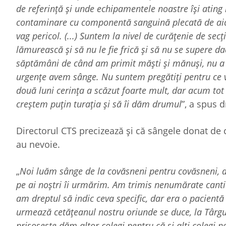
de referință și unde echipamentele noastre își ating
contaminare cu componentă sanguină plecată de aici 
vag pericol. (...) Suntem la nivel de curățenie de sec
lămurească și să nu le fie frică și să nu se supere d
săptămâni de când am primit măști și mănuși, nu a ma
urgențe avem sânge. Nu suntem pregătiți pentru ce va
două luni cerința a scăzut foarte mult, dar acum tot
creștem puțin turația și să îi dăm drumul
”, a spus 
Directorul CTS precizează și că sângele donat de
au nevoie.
„
Noi luăm sânge de la covăsneni pentru covăsneni, d
pe ai noștri îi urmărim. Am trimis nenumărate cantit
am dreptul să indic ceva specific, dar era o pacientă 
urmează cetățeanul nostru oriunde se duce, la Târgu 
prisosește dăm altor colegi pentru că și alți colegi n