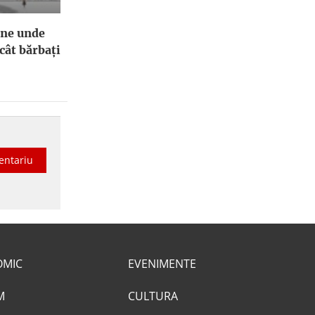
ene unde
cât bărbați
entariu
OMIC
EVENIMENTE
M
CULTURA