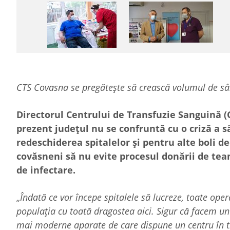
CTS Covasna se pregătește să crească volumul de sân
Directorul Centrului de Transfuzie Sanguină (C
prezent județul nu se confruntă cu o criză a 
redeschiderea spitalelor și pentru alte boli de
covăsneni să nu evite procesul donării de tea
de infectare.
„
Îndată ce vor începe spitalele să lucreze, toate oper
populația cu toată dragostea aici. Sigur că facem un 
mai moderne aparate de care dispune un centru în 