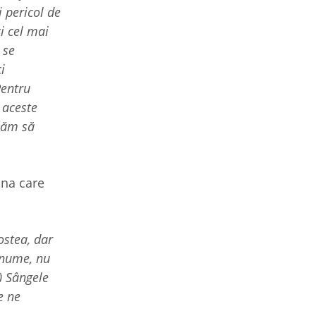
 pericol de
i cel mai
 se
i
Pentru
 aceste
rcăm să
sna care
ostea, dar
 nume, nu
.) Sângele
e ne