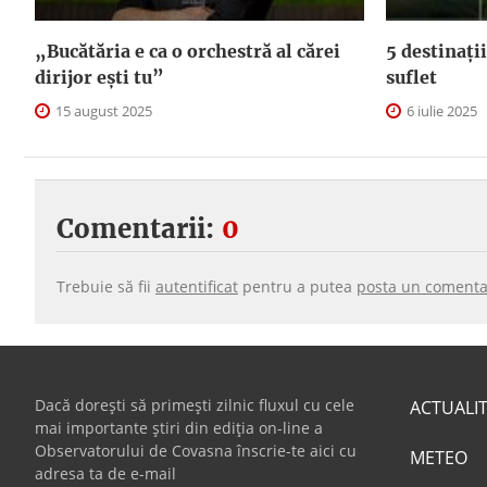
„Bucătăria e ca o orchestră al cărei
5 destinații
dirijor ești tu”
suflet
15 august 2025
6 iulie 2025
Comentarii:
0
Trebuie să fii
autentificat
pentru a putea
posta un comenta
Dacă dorești să primești zilnic fluxul cu cele
ACTUALI
mai importante știri din ediția on-line a
Observatorului de Covasna înscrie-te aici cu
METEO
adresa ta de e-mail