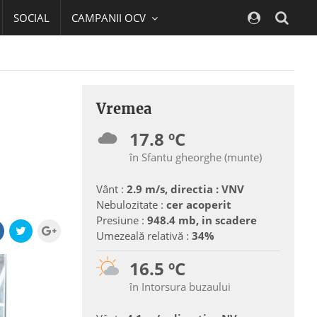
SOCIAL
CAMPANII OCV
Navig
Vremea
17.8 ºC
în Sfantu gheorghe (munte)
Vânt :
2.9 m/s, directia : VNV
Nebulozitate :
cer acoperit
Presiune :
948.4 mb, in scadere
Umezeală relativă :
34%
16.5 ºC
în Intorsura buzaului