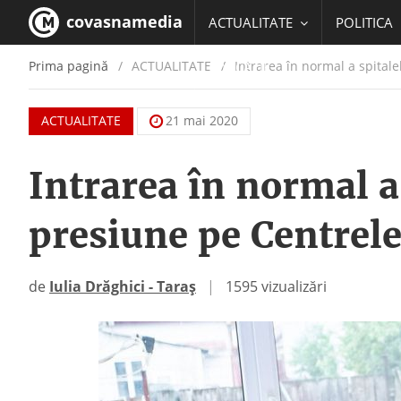
covasnamedia
ACTUALITATE
POLITICA
Prima pagină
ACTUALITATE
/
Intrarea în normal a spital
EDUCATIE
ACTUALITATE
21 mai 2020
Intrarea în normal a
presiune pe Centrele
de
Iulia Drăghici - Taraș
|
1595 vizualizări