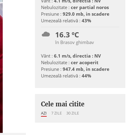
Vânt :
4.1 m/s, directia : NV
Nebulozitate :
cer partial noros
Presiune :
929.0 mb, in scadere
Umezeală relativă :
43%
16.3 ºC
în Brasov ghimbav
Vânt :
6.1 m/s, directia : NV
Nebulozitate :
cer acoperit
Presiune :
947.4 mb, in scadere
Umezeală relativă :
44%
Cele mai citite
AZI
7 ZILE
30 ZILE