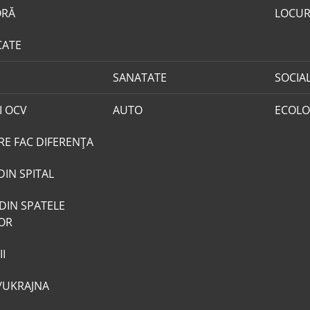
ORĂ
LOCUR
CATE
SANATATE
SOCIA
I OCV
AUTO
ECOLO
RE FAC DIFERENȚA
DIN SPITAL
DIN SPATELE
LOR
I
/UKRAJNA