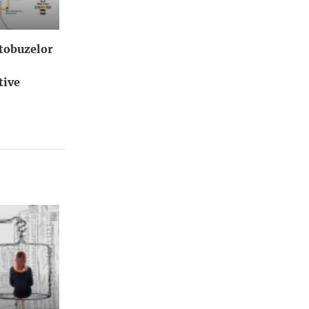
utobuzelor
tive