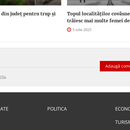
 din județ pentru trup și
Topul localităților covăsn
trăiesc mai multe femei de
5 iulie 2025
Adaugă com
riu
.
TATE
POLITICA
ECON
TURIS