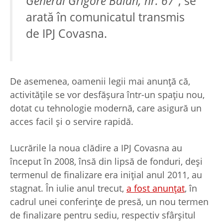
General Grigore Bălan, nr. 67
”, se
arată în comunicatul transmis
de IPJ Covasna.
De asemenea, oamenii legii mai anunță că,
activitățile se vor desfășura într-un spaţiu nou,
dotat cu tehnologie modernă, care asigură un
acces facil și o servire rapidă.
Lucrările la noua clădire a IPJ Covasna au
început în 2008, însă din lipsă de fonduri, deși
termenul de finalizare era inițial anul 2011, au
stagnat. În iulie anul trecut,
a fost anunțat
, în
cadrul unei conferințe de presă, un nou termen
de finalizare pentru sediu, respectiv sfârșitul