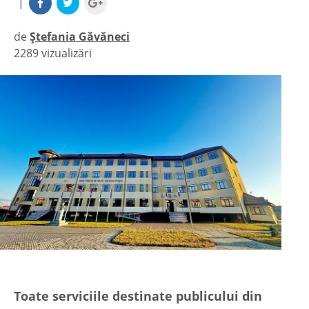
|
de
Ștefania Găvăneci
2289 vizualizări
|
Toate serviciile destinate publicului din