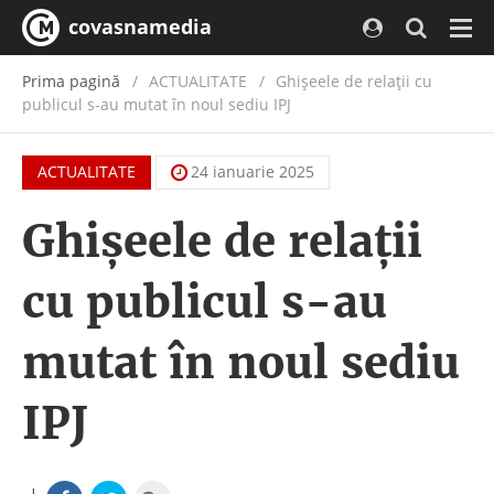
covasnamedia
Navi
Prima pagină
ACTUALITATE
/
Ghișeele de relații cu
publicul s-au mutat în noul sediu IPJ
ACTUALITATE
24 ianuarie 2025
Ghișeele de relații
cu publicul s-au
mutat în noul sediu
IPJ