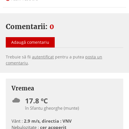
Comentarii:
0
Adaugă comentariu
Trebuie să fii
autentificat
pentru a putea
posta un
comentariu
.
Vremea
17.8 ºC
în Sfantu gheorghe (munte)
Vânt :
2.9 m/s, directia : VNV
Nebulozitate :
cer acoperit