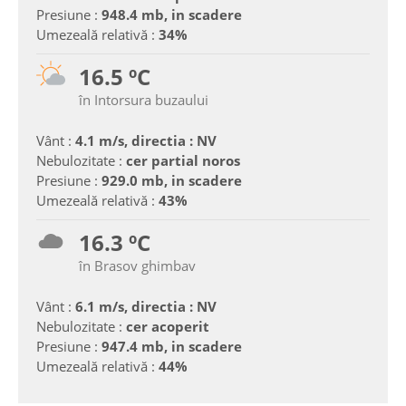
Presiune :
948.4 mb, in scadere
Umezeală relativă :
34%
16.5 ºC
în Intorsura buzaului
Vânt :
4.1 m/s, directia : NV
Nebulozitate :
cer partial noros
Presiune :
929.0 mb, in scadere
Umezeală relativă :
43%
16.3 ºC
în Brasov ghimbav
Vânt :
6.1 m/s, directia : NV
Nebulozitate :
cer acoperit
Presiune :
947.4 mb, in scadere
Umezeală relativă :
44%