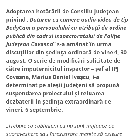
Adoptarea hotărârii de Consiliu Județean
privind „
Dotarea cu camere audio-video de tip
BodyCam a personalului cu atribuții de ordine
publică din cadrul Inspectoratului de Poliție
Județean Covasna
” s-a amânat în urma
discuțiilor din ședința ordinară de vineri, 30
august. O serie de modificări solicitate de
către împuternicitul inspector – șef al IPJ
Covasna, Marius Daniel Ivașcu, i-a
determinat pe aleșii județeni să propună
suspendarea proiectului și reluarea
dezbaterii în ședința extraordinară de
vineri, 6 septembrie.
„
Trebuie să subliniem că nu sunt mijloace de
supraveghere sau înregistrare menite să asigure