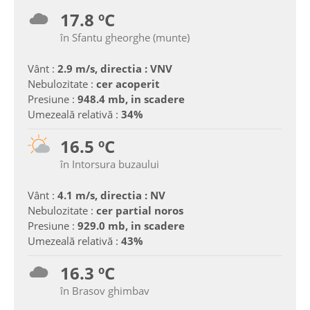
17.8 ºC
în Sfantu gheorghe (munte)
Vânt :
2.9 m/s, directia : VNV
Nebulozitate :
cer acoperit
Presiune :
948.4 mb, in scadere
Umezeală relativă :
34%
16.5 ºC
în Intorsura buzaului
Vânt :
4.1 m/s, directia : NV
Nebulozitate :
cer partial noros
Presiune :
929.0 mb, in scadere
Umezeală relativă :
43%
16.3 ºC
în Brasov ghimbav