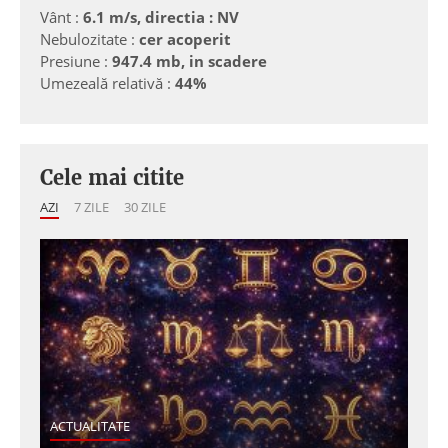
Vânt :
6.1 m/s, directia : NV
Nebulozitate :
cer acoperit
Presiune :
947.4 mb, in scadere
Umezeală relativă :
44%
Cele mai citite
AZI
7 ZILE
30 ZILE
ACTUALITATE