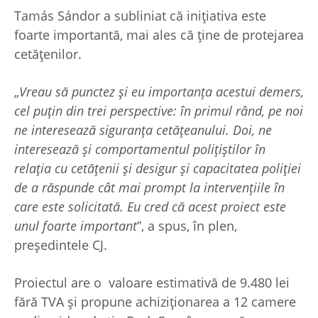
Tamás Sándor a subliniat că inițiativa este
foarte importantă, mai ales că ține de protejarea
cetățenilor.
„
Vreau să punctez și eu importanța acestui demers,
cel puțin din trei perspective: în primul rând, pe noi
ne interesează siguranța cetățeanului. Doi, ne
interesează și comportamentul polițiștilor în
relația cu cetățenii și desigur și capacitatea poliției
de a răspunde cât mai prompt la intervențiile în
care este solicitată. Eu cred că acest proiect este
unul foarte important
”, a spus, în plen,
președintele CJ.
Proiectul are o valoare estimativă de 9.480 lei
fără TVA și propune achiziționarea a 12 camere