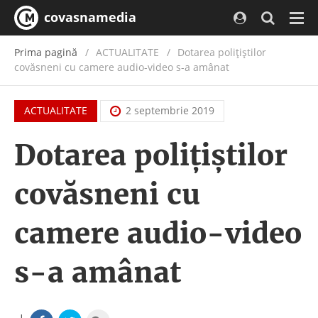
covasnamedia
Navi
Prima pagină
ACTUALITATE
/
Dotarea polițiștilor
covăsneni cu camere audio-video s-a amânat
ACTUALITATE
2 septembrie 2019
Dotarea polițiștilor
covăsneni cu
camere audio-video
s-a amânat