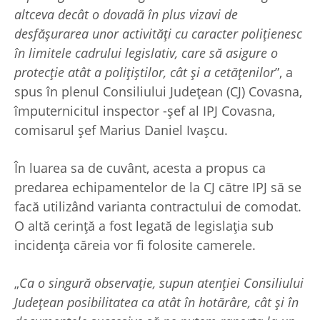
altceva decât o dovadă în plus vizavi de
desfășurarea unor activități cu caracter polițienesc
în limitele cadrului legislativ, care să asigure o
protecție atât a polițiștilor, cât și a cetățenilor
”, a
spus în plenul Consiliului Județean (CJ) Covasna,
împuternicitul inspector -șef al IPJ Covasna,
comisarul șef Marius Daniel Ivașcu.
În luarea sa de cuvânt, acesta a propus ca
predarea echipamentelor de la CJ către IPJ să se
facă utilizând varianta contractului de comodat.
O altă cerință a fost legată de legislația sub
incidența căreia vor fi folosite camerele.
„
Ca o singură observație, supun atenției Consiliului
Județean posibilitatea ca atât în hotărâre, cât și în