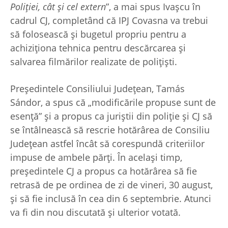
Poliției, cât și cel extern
”, a mai spus Ivașcu în
cadrul CJ, completând că IPJ Covasna va trebui
să folosească și bugetul propriu pentru a
achiziționa tehnica pentru descărcarea și
salvarea filmărilor realizate de polițiști.
Președintele Consiliului Județean, Tamás
Sándor, a spus că „modificările propuse sunt de
esență” și a propus ca juriștii din poliție și CJ să
se întâlnească să rescrie hotărârea de Consiliu
Județean astfel încât să corespundă criteriilor
impuse de ambele părți. În același timp,
președintele CJ a propus ca hotărârea să fie
retrasă de pe ordinea de zi de vineri, 30 august,
și să fie inclusă în cea din 6 septembrie. Atunci
va fi din nou discutată și ulterior votată.