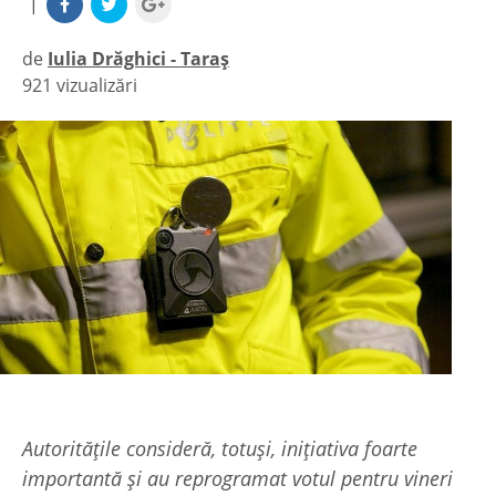
|
de
Iulia Drăghici - Taraș
921 vizualizări
|
Autoritățile consideră, totuși, inițiativa foarte
importantă și au reprogramat votul pentru vineri