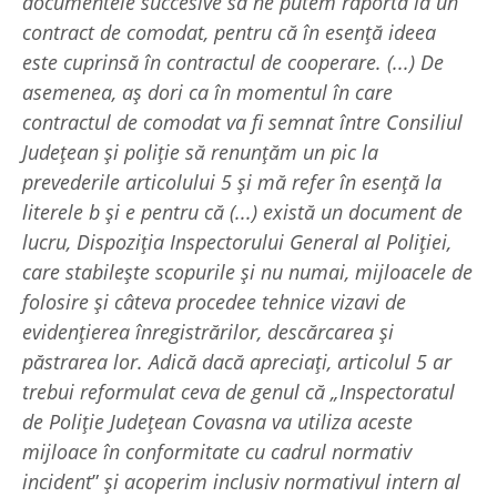
documentele succesive să ne putem raporta la un
contract de comodat, pentru că în esență ideea
este cuprinsă în contractul de cooperare. (...) De
asemenea, aș dori ca în momentul în care
contractul de comodat va fi semnat între Consiliul
Județean și poliție să renunțăm un pic la
prevederile articolului 5 și mă refer în esență la
literele b și e pentru că (...) există un document de
lucru, Dispoziția Inspectorului General al Poliției,
care stabilește scopurile și nu numai, mijloacele de
folosire și câteva procedee tehnice vizavi de
evidențierea înregistrărilor, descărcarea și
păstrarea lor. Adică dacă apreciați, articolul 5 ar
trebui reformulat ceva de genul că „Inspectoratul
de Poliție Județean Covasna va utiliza aceste
mijloace în conformitate cu cadrul normativ
incident
”
și acoperim inclusiv normativul intern al