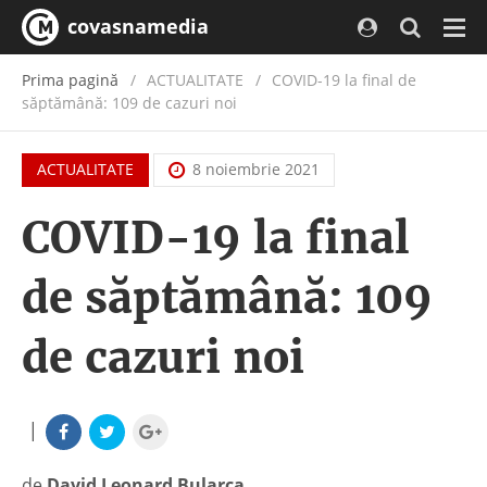
covasnamedia
Navi
Prima pagină
ACTUALITATE
/
COVID-19 la final de
săptămână: 109 de cazuri noi
ACTUALITATE
8 noiembrie 2021
COVID-19 la final
de săptămână: 109
de cazuri noi
|
de
David Leonard Bularca