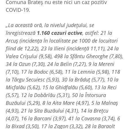
Comuna Brateș nu este nici un caz pozitiv
COVID-19.
„La această oră, la nivelul județului, se
înregistrează
1.160 cazuri active
, astfel: 21 la
Arcuș (incidența în localitate pe 1000 de locuitori
fiind de 12,22), 23 la Ilieni (incidență 11,11), 24 la
Valea Crișului (9,58), 498 la Sfântu Gheorghe (7,80),
34 la Ozun (7,30), 24 la Belin (7,27), 9 la Mereni
(7,10), 17 la Bodoc (6,58), 11 la Lemnia (5,98), 118
la Târgu Secuiesc (5,93), 30 la Brăduț (5,77), 10 la
Micfalău (5,62), 15 la Ghidfalău (5,60), 13 la Reci
(5,57), 12 la Dobârlău (5,31), 50 la Întorsura
Buzăului (5,29), 8 la Aita Mare (4,97), 5 la Malnaș
(4,93), 21 la Sita Buzăului (4,31), 14 la Brețcu
(4,07), 16 la Barcani (3,97), 41 la Covasna (3,74), 6
la Bixad (3,50), 17 la Zagon (3,32), 28 la Baraolt