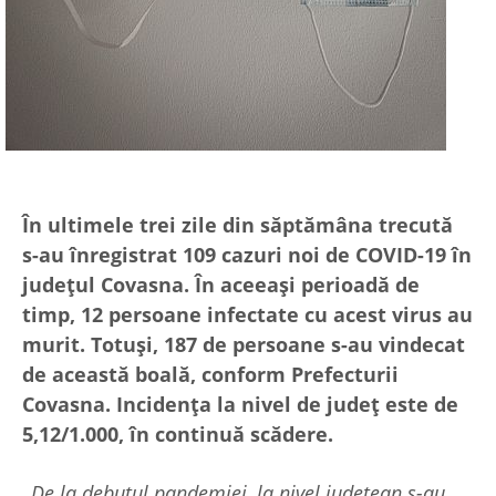
În ultimele trei zile din săptămâna trecută
s-au înregistrat 109 cazuri noi de COVID-19 în
județul Covasna. În aceeași perioadă de
timp, 12 persoane infectate cu acest virus au
murit. Totuși, 187 de persoane s-au vindecat
de această boală, conform Prefecturii
Covasna. Incidența la nivel de județ este de
5,12/1.000, în continuă scădere.
„De la debutul pandemiei, la nivel județean s-au