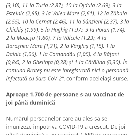
(3,10), 11 la Turia (2,87), 10 la Ojdula (2,69), 3 la
Estelnic (2,65), 3 la Valea Mare (2,61), 12 la Zăbala
(2,55), 10 la Cernat (2,46), 11 la Sânzieni (2,37), 3 la
Chichiș (1,99), 5 la Hăghig (1,97), 3 la Poian (1,74),
2 la Moacșa (1,60), 7 la Vâlcele (1,23), 4 la
Boroșneu Mare (1,21), 2 la Vârghiș (1,15), 1 la
Dalnic (1,06), 1 la Comandău (1,05), 4 la Bățani
(0,84), 2 la Ghelința (0,38) și 1 la Cătălina (0,30). În
comuna Brateș nu este înregistrată nici o persoană
infectată cu Sars-CoV-2”
, conform aceleiași surse.
Aproape 1.700 de persoane s-au vaccinat de
joi până duminică
Numărul persoanelor care au ales să se
imunizeze împotriva COVID-19 a crescut. De joi
până duminică s-au vaccinat 1.689 de persoane,