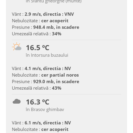
în Sfantu gheorghe (munte)
Vânt :
2.9 m/s, directia : VNV
Nebulozitate :
cer acoperit
Presiune :
948.4 mb, in scadere
Umezeală relativă :
34%
16.5 ºC
în Intorsura buzaului
Vânt :
4.1 m/s, directia : NV
Nebulozitate :
cer partial noros
Presiune :
929.0 mb, in scadere
Umezeală relativă :
43%
16.3 ºC
în Brasov ghimbav
Vânt :
6.1 m/s, directia : NV
Nebulozitate :
cer acoperit