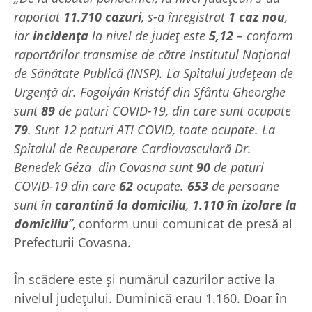
raportat
11.710 cazuri
, s-a înregistrat
1 caz nou
,
iar
incidența
la nivel de județ este
5,12
– conform
raportărilor transmise de către Institutul Național
de Sănătate Publică (INSP). La Spitalul Județean de
Urgență dr. Fogolyán Kristóf din Sfântu Gheorghe
sunt
89
de paturi COVID-19, din care sunt ocupate
79
. Sunt 12 paturi ATI COVID, toate ocupate. La
Spitalul de Recuperare Cardiovasculară Dr.
Benedek Géza din Covasna sunt
90
de paturi
COVID-19 din care
62
ocupate.
653
de persoane
sunt în
carantină la domiciliu
,
1.110
în izolare la
domiciliu
”
, conform unui comunicat de presă al
Prefecturii Covasna.
În scădere este și numărul cazurilor active la
nivelul județului. Duminică erau 1.160. Doar în