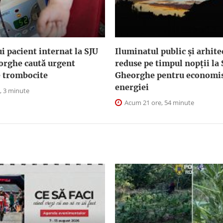
i pacient internat la SJU
Iluminatul public şi arhite
orghe caută urgent
reduse pe timpul nopţii la
e trombocite
Gheorghe pentru economis
energiei
, 3 minute
Acum 21 ore, 54 minute