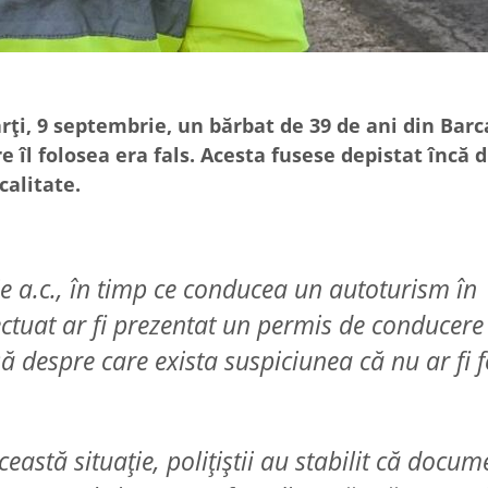
arți, 9 septembrie, un bărbat de 39 de ani din Barc
e îl folosea era fals. Acesta fusese depistat încă 
calitate.
lie a.c., în timp ce conducea un autoturism în
fectuat ar fi prezentat un permis de conducere
ă despre care exista suspiciunea că nu ar fi f
eastă situație, polițiștii au stabilit că docum