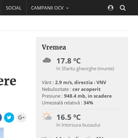
SOCIAL
CAMPANII OCV
Navig
Vremea
17.8 ºC
în Sfantu gheorghe (munte)
ere
Vânt :
2.9 m/s, directia : VNV
Nebulozitate :
cer acoperit
Presiune :
948.4 mb, in scadere
Umezeală relativă :
34%
16.5 ºC
în Intorsura buzaului