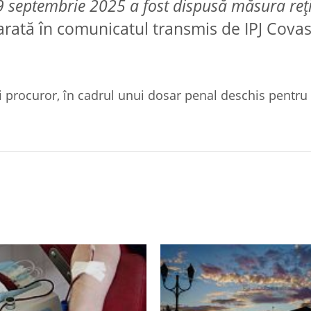
e 9 septembrie 2025 a fost dispusă măsura reți
 arată în comunicatul transmis de IPJ Cova
 procuror, în cadrul unui dosar penal deschis pentru