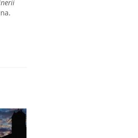
nerii
sna.