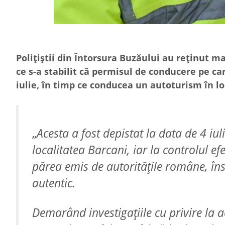
Polițiștii din Întorsura Buzăului au reținut m
ce s-a stabilit că permisul de conducere pe car
iulie, în timp ce conducea un autoturism în lo
„
Acesta a fost depistat la data de 4 iu
localitatea Barcani, iar la controlul e
părea emis de autoritățile române, îns
autentic.
Demarând investigațiile cu privire la ac