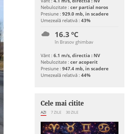
Vânt :
4.1 m/s, directia : NV
Nebulozitate :
cer partial noros
Presiune :
929.0 mb, in scadere
Umezeală relativă :
43%
16.3 ºC
în Brasov ghimbav
Vânt :
6.1 m/s, directia : NV
Nebulozitate :
cer acoperit
Presiune :
947.4 mb, in scadere
Umezeală relativă :
44%
Cele mai citite
AZI
7 ZILE
30 ZILE