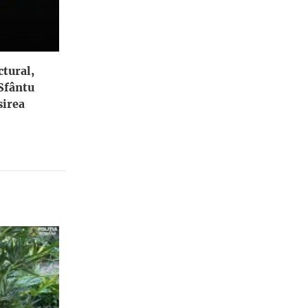
ctural,
 Sfântu
irea