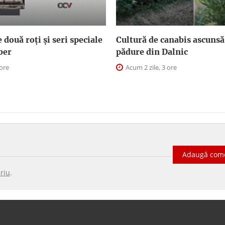
două roți și seri speciale
Cultură de canabis ascunsă
iber
pădure din Dalnic
 ore
Acum 2 zile, 3 ore
Adaugă com
riu
.