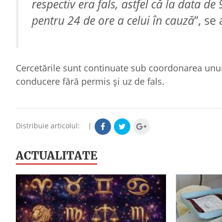
respectiv era fals, astfel că la data d
pentru 24 de ore a celui în cauză
”, se
Cercetările sunt continuate sub coordonarea unui
conducere fără permis și uz de fals.
Distribuie articolul:
|
ACTUALITATE