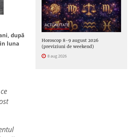
ACTUALITATE
ani, după
Horoscop 8-9 august 2026
din luna
(previziuni de weekend)
8 aug 2026
 ce
ost
entul