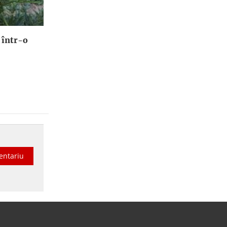
 într-o
entariu