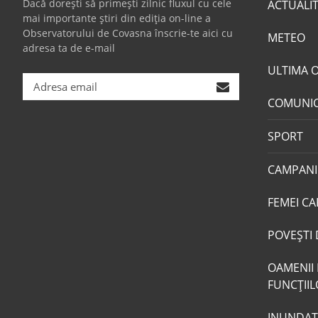
Dacă dorești să primești zilnic fluxul cu cele
ACTUALI
mai importante știri din ediția on-line a
Observatorului de Covasna înscrie-te aici cu
METEO
adresa ta de e-mail
ULTIMA 
COMUNI
SPORT
CAMPANI
FEMEI CA
POVEŞTI 
OAMENII 
FUNCŢII
INUNDAŢI