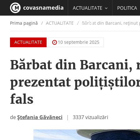
covasnamedia
ACTUALITATE
POLITICA
Prima pagină
ACTUALITATE
/
Bărbat din Barcani, reținut 
EDUCATIE
ACTUALITATE
10 septembrie 2025
Bărbat din Barcani, 
prezentat polițiștil
fals
de
Ștefania Găvăneci
|
3337 vizualizări