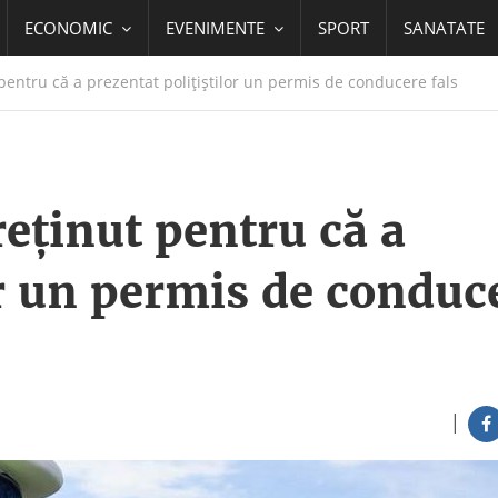
ECONOMIC
EVENIMENTE
SPORT
SANATATE
pentru că a prezentat polițiștilor un permis de conducere fals
reținut pentru că a
or un permis de conduc
|