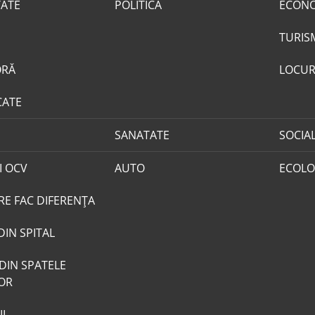
TATE
POLITICA
ECON
TURIS
ORĂ
LOCUR
CATE
SANATATE
SOCIA
I OCV
AUTO
ECOLO
RE FAC DIFERENȚA
DIN SPITAL
DIN SPATELE
LOR
I