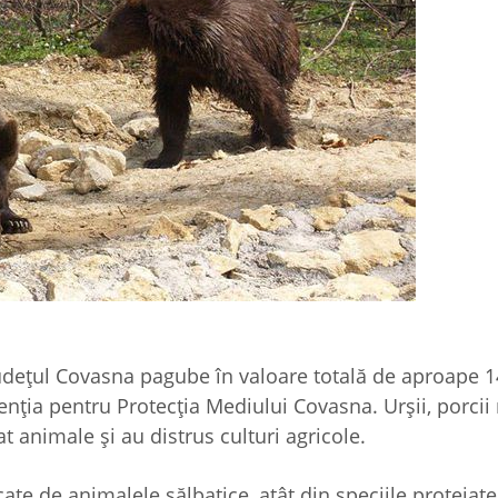
județul Covasna pagube în valoare totală de aproape 
genția pentru Protecția Mediului Covasna. Urșii, porcii 
at animale și au distrus culturi agricole.
ate de animalele sălbatice, atât din speciile protejate,