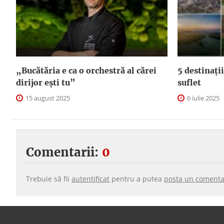
„Bucătăria e ca o orchestră al cărei
5 destinații
dirijor ești tu”
suflet
15 august 2025
6 iulie 2025
Comentarii:
0
Trebuie să fii
autentificat
pentru a putea
posta un comenta