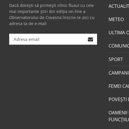
Dacă dorești să primești zilnic fluxul cu cele
ACTUALI
mai importante știri din ediția on-line a
Observatorului de Covasna înscrie-te aici cu
METEO
adresa ta de e-mail
ULTIMA 
COMUNI
SPORT
CAMPANI
FEMEI CA
POVEŞTI 
OAMENII 
FUNCŢII