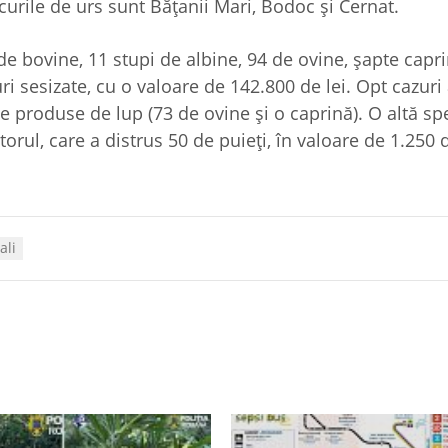
acurile de urs sunt Bățanii Mari, Bodoc și Cernat.
29 de bovine, 11 stupi de albine, 94 de ovine, șapte capr
ri sesizate, cu o valoare de 142.800 de lei. Opt cazuri
le produse de lup (73 de ovine și o caprină). O altă sp
orul, care a distrus 50 de puieți, în valoare de 1.250 d
ali