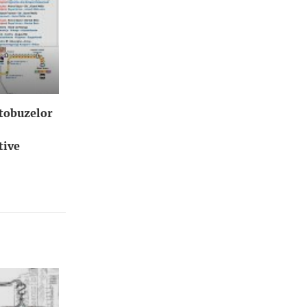
utobuzelor
tive