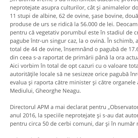
neprotejate asupra culturilor, cât și animalelor
11 stupi de albine, 62 de ovine, șase bovine, două
produse de urs se ridică la 56.000 de lei. Deocam
pentru că vegetativ porumbul este în stadiul de c
pagube într-un singur caz, la o ovină. În schimb,
total de 44 de ovine, însemnând o pagubă de 17.60
din ceea s-a raportat de primării până la ora act
Aici vorbim în total de opt cazuri cu o valoare tot
autoritățile locale să ne sesizeze orice pagubă înr
evalua și raporta către minister și către organele a
Mediului, Gheorghe Neagu.
Directorul APM a mai declarat pentru „Observator
anul 2016, la speciile neprotejate și s-au dat aut
pentru circa 50 de cerbi comuni, dar și în număr 