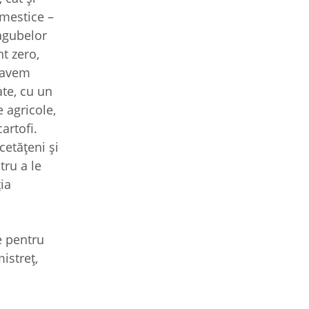
omestice –
pagubelor
t zero,
p avem
te, cu un
 agricole,
artofi.
cetățeni și
tru a le
ia
e pentru
istreț,