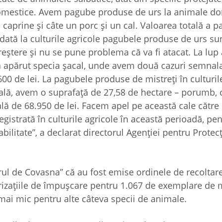
 domestice. Avem pagube produse de urs la animale d
 caprine și câte un porc și un cal. Valoarea totală a 
dată la culturile agricole pagubele produse de urs sun
reștere și nu se pune problema că va fi atacat. La lu
 a apărut specia șacal, unde avem două cazuri semnala
0 de lei. La pagubele produse de mistreți în culturile
uală, avem o suprafață de 27,58 de hectare – porumb, c
ală de 68.950 de lei. Facem apel pe această cale către 
egistrată în culturile agricole în această perioadă, pen
bilitate”, a declarat directorul Agenției pentru Protecț
ul de Covasna” că au fost emise ordinele de recoltar
orizațiile de împușcare pentru 1.067 de exemplare de m
mai mic pentru alte câteva specii de animale.