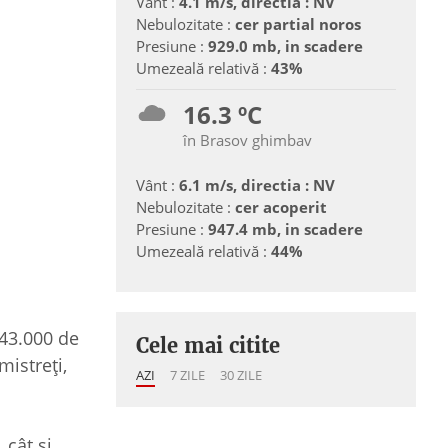
Vânt :
4.1 m/s, directia : NV
Nebulozitate :
cer partial noros
Presiune :
929.0 mb, in scadere
Umezeală relativă :
43%
16.3 ºC
în Brasov ghimbav
Vânt :
6.1 m/s, directia : NV
Nebulozitate :
cer acoperit
Presiune :
947.4 mb, in scadere
Umezeală relativă :
44%
143.000 de
Cele mai citite
mistreți,
AZI
7 ZILE
30 ZILE
 cât și