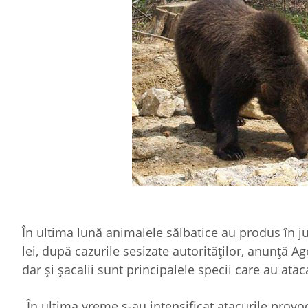
În ultima lună animalele sălbatice au produs în 
lei, după cazurile sesizate autorităților, anunță A
dar și șacalii sunt principalele specii care au atac
„În ultima vreme s-au intensificat atacurile provoc