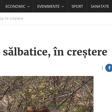
ECONOMIC
EVENIMENTE
SPORT
SANATATE
ce, în creștere
sălbatice, în creștere
|