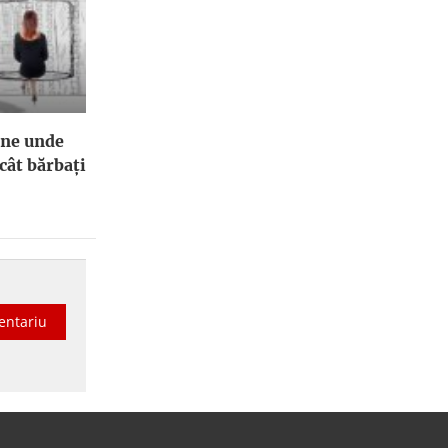
ene unde
cât bărbați
entariu