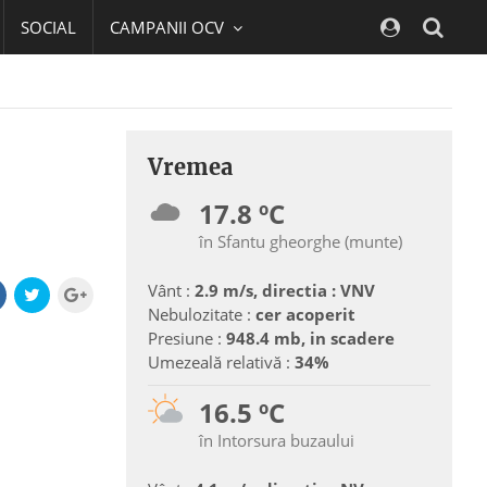
SOCIAL
CAMPANII OCV
Navig
Vremea
17.8 ºC
în Sfantu gheorghe (munte)
Vânt :
2.9 m/s, directia : VNV
Nebulozitate :
cer acoperit
Presiune :
948.4 mb, in scadere
Umezeală relativă :
34%
16.5 ºC
în Intorsura buzaului