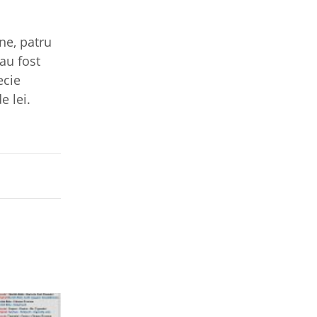
ine, patru
 au fost
ecie
e lei.