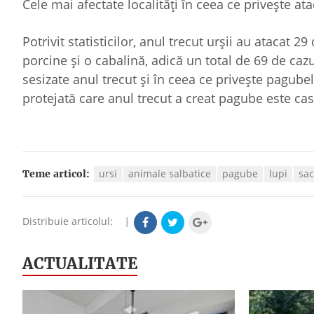
Cele mai afectate localități în ceea ce privește at
Potrivit statisticilor, anul trecut urșii au atacat 
porcine și o cabalină, adică un total de 69 de cazu
sesizate anul trecut și în ceea ce privește pagube
protejată care anul trecut a creat pagube este cast
ursi
animale salbatice
pagube
lupi
sac
Teme articol:
Distribuie articolul:
|
ACTUALITATE