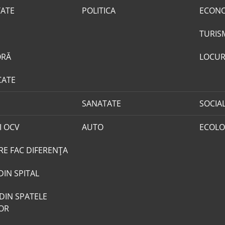
TATE
POLITICA
ECON
TURIS
ORĂ
LOCUR
CATE
SANATATE
SOCIA
I OCV
AUTO
ECOLO
RE FAC DIFERENȚA
DIN SPITAL
DIN SPATELE
LOR