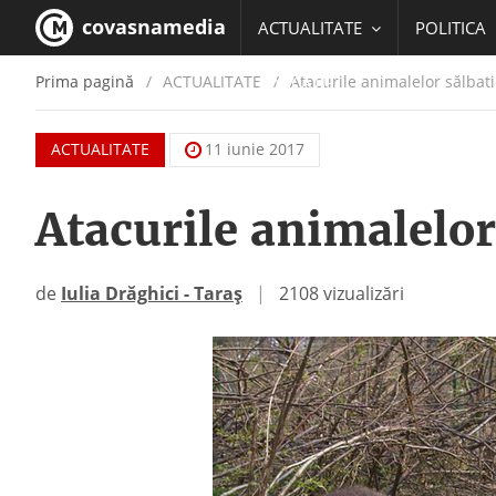
covasnamedia
ACTUALITATE
POLITICA
Prima pagină
ACTUALITATE
/
Atacurile animalelor sălbati
EDUCATIE
ACTUALITATE
11 iunie 2017
Atacurile animalelor 
de
Iulia Drăghici - Taraș
|
2108 vizualizări