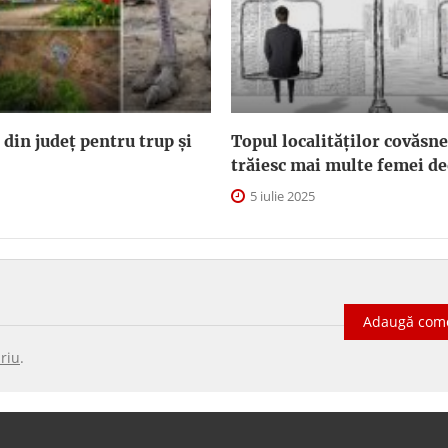
 din județ pentru trup și
Topul localităților covăsn
trăiesc mai multe femei de
5 iulie 2025
Adaugă com
riu
.