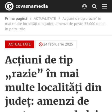
covasnamedia
Navi
Prima pagină
ACTUALITATE
/
Acțiuni de tip „razie” în
mai multe localități din județ: amenzi de peste 33.000 de lei,
în patru zile
ACTUALITATE
24 februarie 2025
Acțiuni de tip
„razie” în mai
multe localități din
județ: amenzi de