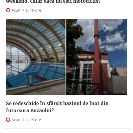
weekend, chiar dacă nu ești motociclist
Acum 1 zi, 19 ore
Se redeschide în sfârșit bazinul de înot din
Întorsura Buzăului?
Acum 1 zi, 19 ore