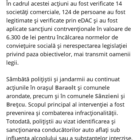
În cadrul acestei acțiuni au fost verificate 14
societăți comerciale, 124 de persoane au fost
legitimate și verificate prin eDAC și au fost
aplicate sancțiuni contrvenționale în valoare de
6.300 de lei pentru încălcarea normelor de
conviețuire socială și nerespectarea legislației
privind paza obiectivelor, mai transmit oamenii
legii.
Sâmbătă
polițiștii și jandarmii au continuat
acțiunile în orașul
Baraolt
și comunele
arondate, precum și în comunele
Sânzieni
și
Brețcu
. Scopul principal al intervenției a fost
prevenirea și combaterea infracționalității.
Totodată, polițiștii au vizat identificarea și
sancționarea conducătorilor auto aflați sub
influența alcoolului sau a substanțelor interzise.