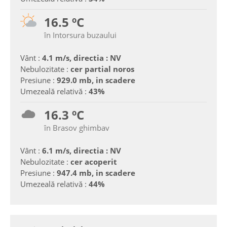
16.5 ºC
în Intorsura buzaului
Vânt :
4.1 m/s, directia : NV
Nebulozitate :
cer partial noros
Presiune :
929.0 mb, in scadere
Umezeală relativă :
43%
16.3 ºC
în Brasov ghimbav
Vânt :
6.1 m/s, directia : NV
Nebulozitate :
cer acoperit
Presiune :
947.4 mb, in scadere
Umezeală relativă :
44%