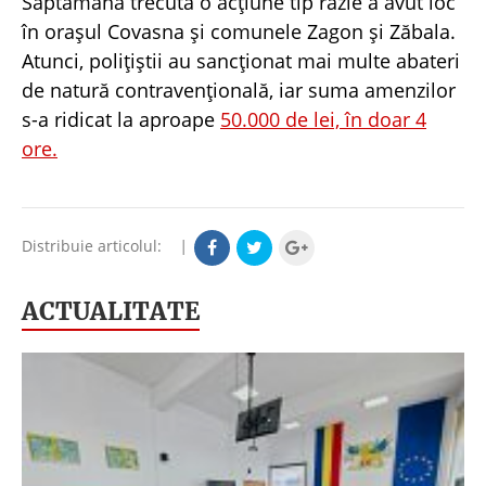
Săptămâna trecută o acțiune tip razie a avut loc
în orașul Covasna și comunele Zagon și Zăbala.
Atunci, polițiștii au sancționat mai multe abateri
de natură contravențională, iar suma amenzilor
s-a ridicat la aproape
50.000 de lei, în doar 4
ore.
Distribuie articolul:
|
ACTUALITATE