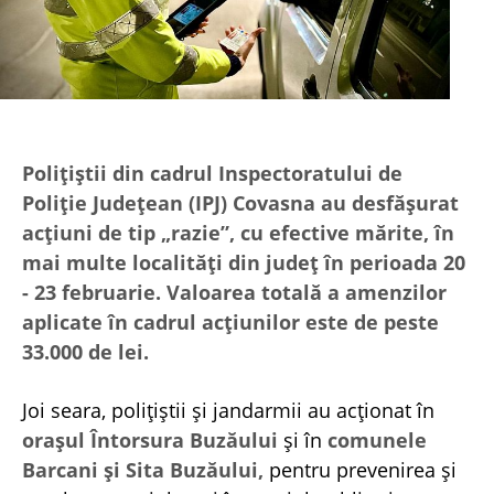
Polițiștii din cadrul Inspectoratului de
Poliție Județean (IPJ) Covasna au desfășurat
acțiuni de tip „razie”, cu efective mărite, în
mai multe localități din județ în perioada 20
- 23 februarie. Valoarea totală a amenzilor
aplicate în cadrul acțiunilor este de peste
33.000 de lei.
Joi seara, polițiștii și jandarmii au acționat în
orașul Întorsura Buzăului
și în
comunele
Barcani și Sita Buzăului,
pentru prevenirea și