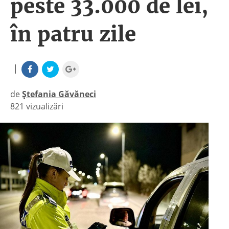
peste 33.000 de lei,
în patru zile
|
de
Ștefania Găvăneci
821 vizualizări
|