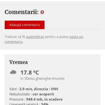
Comentarii:
0
Adaugă comentariu
Trebuie să fii
autentificat
pentru a putea
posta un
comentariu
.
Vremea
17.8 ºC
în Sfantu gheorghe (munte)
Vânt :
2.9 m/s, directia : VNV
Nebulozitate :
cer acoperit
Presiune :
948.4 mb, in scadere
Umezeală relativă :
34%