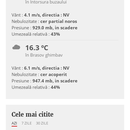
în Intorsura buzaului
Vânt :
4.1 m/s, directia : NV
Nebulozitate :
cer partial noros
Presiune :
929.0 mb, in scadere
Umezeală relativă :
43%
16.3 ºC
în Brasov ghimbav
Vânt :
6.1 m/s, directia : NV
Nebulozitate :
cer acoperit
Presiune :
947.4 mb, in scadere
Umezeală relativă :
44%
Cele mai citite
AZI
7 ZILE
30 ZILE