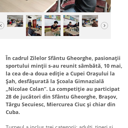
Previous
Next
În cadrul Zilelor Sfântu Gheorghe, pasionații
sportului minții s-au reunit sâmbătă, 10 mai,
la cea de-a doua ediție a Cupei Orașului la
Șah, desfășurată la Școala Gimnazială
„Nicolae Colan”. La competiție au participat
28 de jucători din Sfântu Gheorghe, Brașov,
Târgu Secuiesc, Miercurea Ciuc și chiar din
Cuba.
Turneul a inclus trei categorii: adulți, tineri și