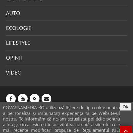
AUTO
ECOLOGIE
LIFESTYLE
OPINII
VIDEO
OK
COVASNAMEDIA.RO utilizează fişiere de tip cookie pentru
Abonamente
Publicitate
Mica publicitate
a personaliza și îmbunătăți experiența ta pe Website-ul
Contact
Sondaje
POLITICA COOKIE-URI & GDPR
nostru. Te informăm că ne-am actualizat politicile pentru
a integra în acestea si în activitatea curentă a site-ului cele
© covasnamedia.ro. Website by
softhost
.
mai recente modificări propuse de Regulamentul (UE)