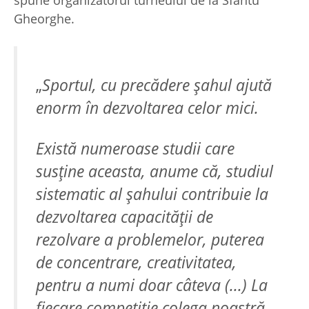
spune organizatorul turneului de la Sfântu
Gheorghe.
„
Sportul, cu precădere șahul ajută
enorm în dezvoltarea celor mici.
Există numeroase studii care
susține aceasta, anume că, studiul
sistematic al șahului contribuie la
dezvoltarea capacității de
rezolvare a problemelor, puterea
de concentrare, creativitatea,
pentru a numi doar câteva (...) La
fiecare competiție colega noastră