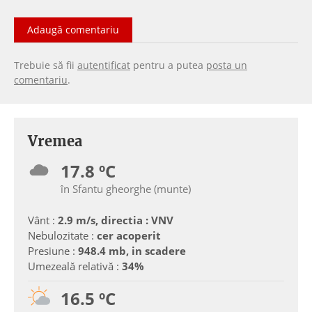
Adaugă comentariu
Trebuie să fii
autentificat
pentru a putea
posta un
comentariu
.
Vremea
17.8 ºC
în Sfantu gheorghe (munte)
Vânt :
2.9 m/s, directia : VNV
Nebulozitate :
cer acoperit
Presiune :
948.4 mb, in scadere
Umezeală relativă :
34%
16.5 ºC