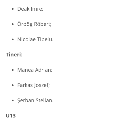
Deak Imre;
Ördög Röbert;
Nicolae Tipeiu.
Tineri:
Manea Adrian;
Farkas Joszef;
Șerban Stelian.
U13