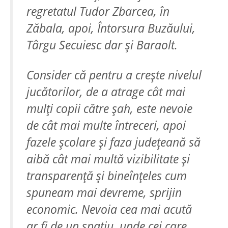
regretatul Tudor Zbarcea, în
Zăbala, apoi, Întorsura Buzăului,
Târgu Secuiesc dar și Baraolt.
Consider că pentru a crește nivelul
jucătorilor, de a atrage cât mai
mulți copii către șah, este nevoie
de cât mai multe întreceri, apoi
fazele școlare și faza județeană să
aibă cât mai multă vizibilitate și
transparență și bineînțeles cum
spuneam mai devreme, sprijin
economic. Nevoia cea mai acută
ar fi de un spațiu, unde cei care