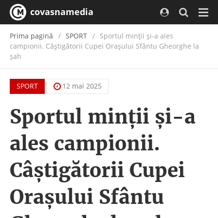
covasnamedia
Navi
Prima pagină
SPORT
Sportul minții și-a ales
campionii. Câștigătorii Cupei Orașului Sfântu Gheorghe la
șah
SPORT
12 mai 2025
Sportul minții și-a
ales campionii.
Câștigătorii Cupei
Orașului Sfântu