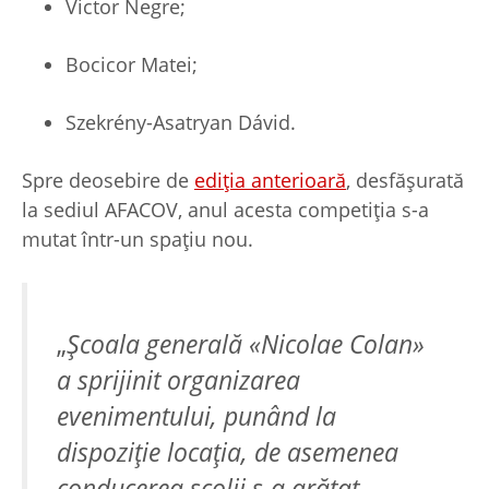
Victor Negre;
Bocicor Matei;
Szekrény-Asatryan Dávid.
Spre deosebire de
ediția anterioară
, desfășurată
la sediul AFACOV, anul acesta competiția s-a
mutat într-un spațiu nou.
„
Școala generală «Nicolae Colan»
a sprijinit organizarea
evenimentului, punând la
dispoziție locația, de asemenea
conducerea școlii s-a arătat