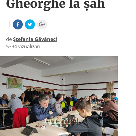
Gheorghe la șah
|
de
Ștefania Găvăneci
5334 vizualizări
|