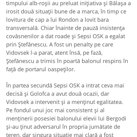
timpului alb-roșii au preluat inițiativa și Bălașa a
irosit două situații bune de a marca, în timp ce
lovitura de cap a lui Rondon a lovit bara
transversală. Chiar înainte de pauză insistența
covăsnenilor a dat roade și Sepsi OSK a egalat
prin Ștefănescu. A fost un penalty pe care
Vidovsek l-a parat, atent însă, pe fază,
Ștefănescu a trimis în poartă balonul respins în
față de portarul oaspeților.
În partea secundă Sepsi OSK a intrat ceva mai
decisă și Golofca a avut două ocazii, dar
Vidovsek a intervenit și a menținut egalitatea.
Pe fondul unui joc mai consistent și al
menținerii posesiei balonului elevii lui Bergodi
și-au ținut adversarul în propria jumătate de
teren, dar singura situație mai clară a fost