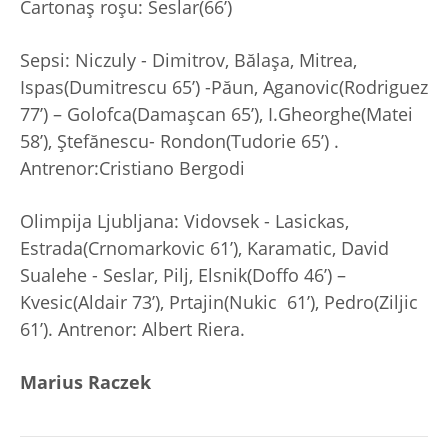
Cartonaș roșu: Seslar(66’)
Sepsi: Niczuly - Dimitrov, Bălașa, Mitrea,
Ispas(Dumitrescu 65’) -Păun, Aganovic(Rodriguez
77’) – Golofca(Damașcan 65’), I.Gheorghe(Matei
58’), Ștefănescu- Rondon(Tudorie 65’) .
Antrenor:Cristiano Bergodi
Olimpija Ljubljana: Vidovsek - Lasickas,
Estrada(Crnomarkovic 61’), Karamatic, David
Sualehe - Seslar, Pilj, Elsnik(Doffo 46’) –
Kvesic(Aldair 73’), Prtajin(Nukic 61’), Pedro(Ziljic
61’). Antrenor: Albert Riera.
Marius Raczek