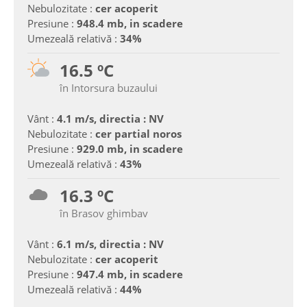
Nebulozitate :
cer acoperit
Presiune :
948.4 mb, in scadere
Umezeală relativă :
34%
16.5 ºC
în Intorsura buzaului
Vânt :
4.1 m/s, directia : NV
Nebulozitate :
cer partial noros
Presiune :
929.0 mb, in scadere
Umezeală relativă :
43%
16.3 ºC
în Brasov ghimbav
Vânt :
6.1 m/s, directia : NV
Nebulozitate :
cer acoperit
Presiune :
947.4 mb, in scadere
Umezeală relativă :
44%