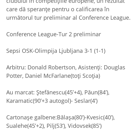
clubului în competițiile europene, un rezultat
care dă speranțe pentru o calificarea în
următorul tur preliminar al Conference League.
Conference League-Tur 2 preliminar
Sepsi OSK-Olimpija Ljubljana 3-1 (1-1)
Arbitru: Donald Robertson, Asistenți: Douglas
Potter, Daniel McFarlane(toți Scoția)
Au marcat: Ștefănescu(45’+4), Păun(84’),
Karamatic(90’+3 autogol)- Seslar(4’)
Cartonașe galbene:Bălașa(80’)-Kvesic(40’),
Sualehe(45’+2), Pilj(53’), Vidovsek(85’)