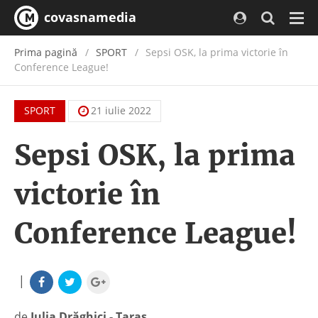
covasnamedia
Navi
Prima pagină
SPORT
Sepsi OSK, la prima victorie în
Conference League!
SPORT
21 iulie 2022
Sepsi OSK, la prima
victorie în
Conference League!
|
de
Iulia Drăghici - Taraș