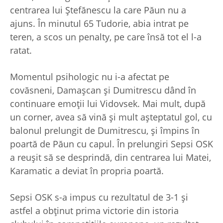
centrarea lui Ștefănescu la care Păun nu a
ajuns. În minutul 65 Tudorie, abia intrat pe
teren, a scos un penalty, pe care însă tot el l-a
ratat.
Momentul psihologic nu i-a afectat pe
covăsneni, Damașcan și Dumitrescu dând în
continuare emoții lui Vidovsek. Mai mult, după
un corner, avea să vină și mult așteptatul gol, cu
balonul prelungit de Dumitrescu, și împins în
poartă de Păun cu capul. În prelungiri Sepsi OSK
a reușit să se desprindă, din centrarea lui Matei,
Karamatic a deviat în propria poartă.
Sepsi OSK s-a impus cu rezultatul de 3-1 și
astfel a obținut prima victorie din istoria