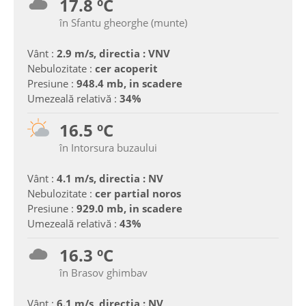
17.8 ºC
în Sfantu gheorghe (munte)
Vânt :
2.9 m/s, directia : VNV
Nebulozitate :
cer acoperit
Presiune :
948.4 mb, in scadere
Umezeală relativă :
34%
16.5 ºC
în Intorsura buzaului
Vânt :
4.1 m/s, directia : NV
Nebulozitate :
cer partial noros
Presiune :
929.0 mb, in scadere
Umezeală relativă :
43%
16.3 ºC
în Brasov ghimbav
Vânt :
6.1 m/s, directia : NV