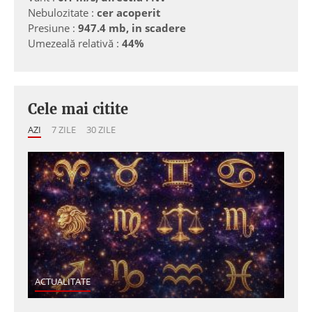
Nebulozitate :
cer acoperit
Presiune :
947.4 mb, in scadere
Umezeală relativă :
44%
Cele mai citite
AZI
7 ZILE
30 ZILE
ACTUALITATE