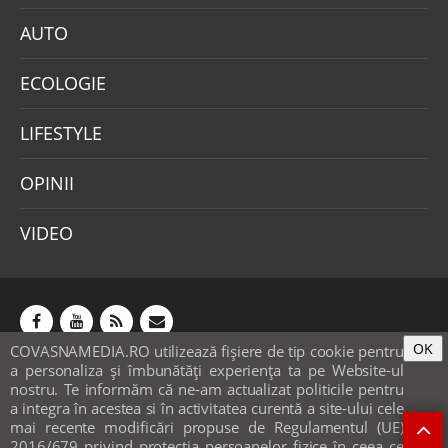
AUTO
ECOLOGIE
LIFESTYLE
OPINII
VIDEO
OK
COVASNAMEDIA.RO utilizează fişiere de tip cookie pentru
Abonamente
Publicitate
Mica publicitate
a personaliza și îmbunătăți experiența ta pe Website-ul
Contact
Sondaje
POLITICA COOKIE-URI & GDPR
nostru. Te informăm că ne-am actualizat politicile pentru
a integra în acestea si în activitatea curentă a site-ului cele
© covasnamedia.ro. Website by
softhost
.
mai recente modificări propuse de Regulamentul (UE)
2016/679 privind protecția persoanelor fizice în ceea ce