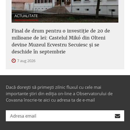
ACTUALITATE
Final de drum pentru o investiție de 20 de
milioane de lei: Castelul Mikó din Olteni
devine Muzeul Ecvestru Secuiesc și se
deschide în septembrie
7 aug 2026
Dacă dorești să primești zilnic fluxul cu cele mai
importante știri din ediția on-line a Observatorului de
Covasna înscrie-te aici cu adresa ta de e-mail