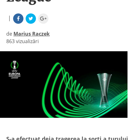
|
de
Marius Raczek
863 vizualizări
|
S-a efectuat deja tragerea la sorți a turului