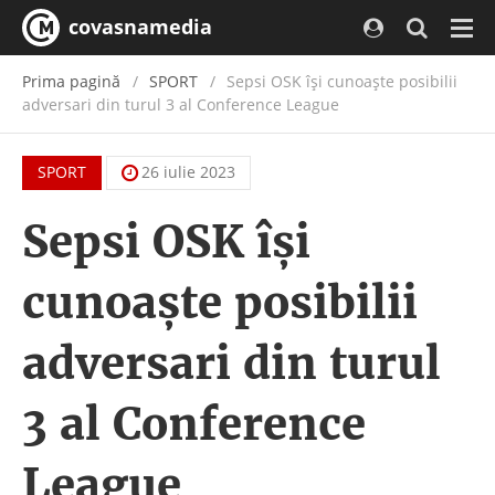
covasnamedia
Navi
Prima pagină
SPORT
Sepsi OSK își cunoaște posibilii
adversari din turul 3 al Conference League
SPORT
26 iulie 2023
Sepsi OSK își
cunoaște posibilii
adversari din turul
3 al Conference
League