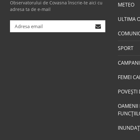
Observatorului de Covasna înscrie-te aici cu
METEO
adresa ta de e-mail
ULTIMA 
COMUNI
SPORT
CAMPANI
FEMEI CA
POVEŞTI 
OAMENII 
FUNCŢII
INUNDAŢI