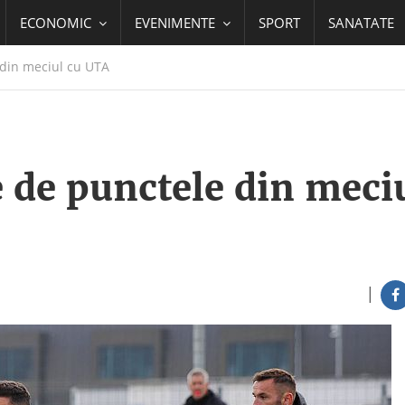
ECONOMIC
EVENIMENTE
SPORT
SANATATE
din meciul cu UTA
 de punctele din meci
|