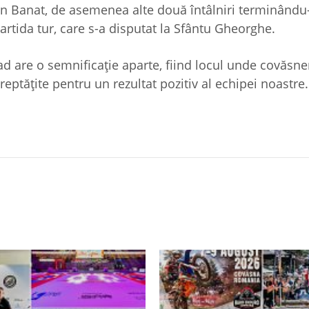
din Banat, de asemenea alte două întâlniri terminându
 partida tur, care s-a disputat la Sfântu Gheorghe.
 are o semnificație aparte, fiind locul unde covăsne
ptățite pentru un rezultat pozitiv al echipei noastre.