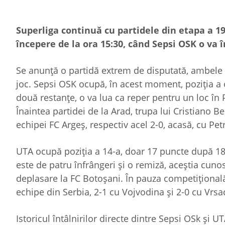
Superliga continuă cu partidele din etapa a 19
începere de la ora 15:30, când Sepsi OSK o va î
Se anunță o partidă extrem de disputată, ambele e
joc. Sepsi OSK ocupă, în acest moment, poziția a
două restanțe, o va lua ca reper pentru un loc î
Înaintea partidei de la Arad, trupa lui Cristiano B
echipei FC Argeș, respectiv acel 2-0, acasă, cu Petr
UTA ocupă poziția a 14-a, doar 17 puncte după 18 p
este de patru înfrângeri și o remiză, aceștia cuno
deplasare la FC Botoșani. În pauza competițional
echipe din Serbia, 2-1 cu Vojvodina și 2-0 cu Vrsa
Istoricul întâlnirilor directe dintre Sepsi OSk și