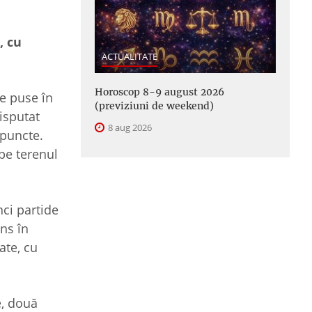
, cu
ACTUALITATE
Horoscop 8-9 august 2026
e puse în
(previziuni de weekend)
isputat
8 aug 2026
 puncte.
 pe terenul
nci partide
ns în
ate, cu
e, două