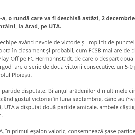
-a, o rundă care va fi deschisă astăzi, 2 decembrie
ntâlni, la Arad, pe UTA.
chipe având nevoie de victorie și implicit de punctel
 opta în clasament și probabil, cum FCSB mai are de d
n Play-Off pe FC Hermannstadt, de care o despart două
ergodi are o serie de două victorii consecutive, un 5-0
olul Ploiești.
artide disputate. Bilanțul arădenilor din ultimele ci
scând gustul victoriei în luna septembrie, când au învi
ă, UTA a disputat două partide amicale, ambele câștig
c.
 UTA, în primul eșalon valoric, consemnează șase partid