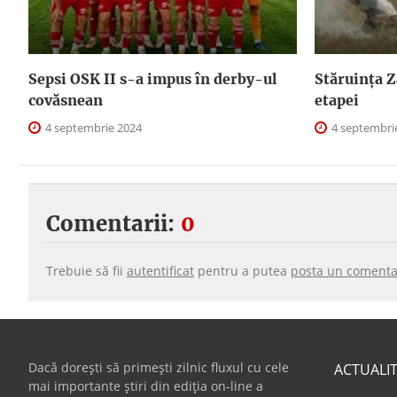
Sepsi OSK II s-a impus în derby-ul
Stăruința Z
covăsnean
etapei
4 septembrie 2024
4 septembri
Comentarii:
0
Trebuie să fii
autentificat
pentru a putea
posta un comenta
Dacă dorești să primești zilnic fluxul cu cele
ACTUALI
mai importante știri din ediția on-line a