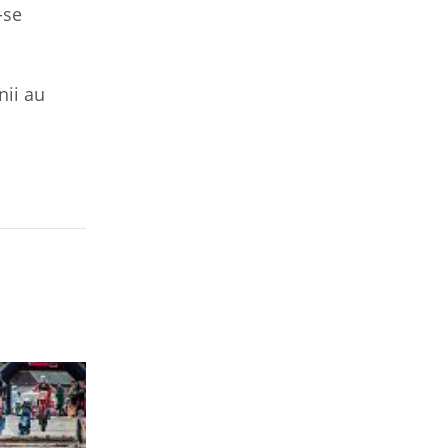
-se
nii au