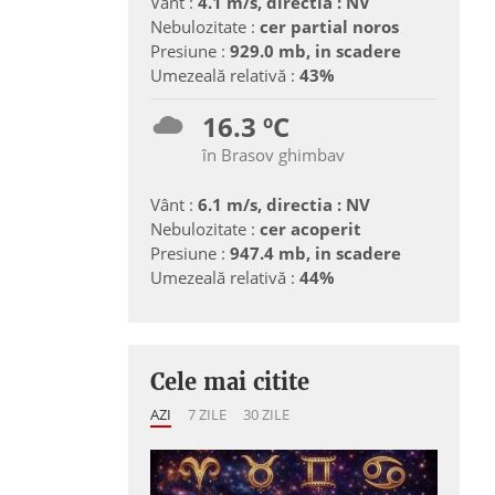
Vânt :
4.1 m/s, directia : NV
Nebulozitate :
cer partial noros
Presiune :
929.0 mb, in scadere
Umezeală relativă :
43%
16.3 ºC
în Brasov ghimbav
Vânt :
6.1 m/s, directia : NV
Nebulozitate :
cer acoperit
Presiune :
947.4 mb, in scadere
Umezeală relativă :
44%
Cele mai citite
AZI
7 ZILE
30 ZILE