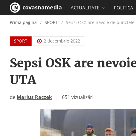
covasnamedia
ACTUALITATE
POLITICA
Prima pagină
SPORT
Sepsi OSK are nevoie de punctele 
EDUCATIE
SPORT
2 decembrie 2022
Sepsi OSK are nevoie
UTA
de
Marius Raczek
|
651 vizualizări