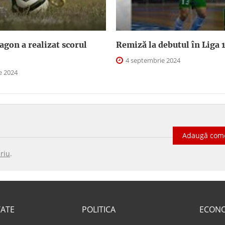
agon a realizat scorul
Remiză la debutul în Liga 1 
4 septembrie 2024
e 2024
Adaugă com
riu
.
TATE
POLITICA
ECON