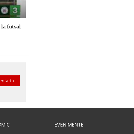
la futsal
entariu
OMIC
EVENIMENTE