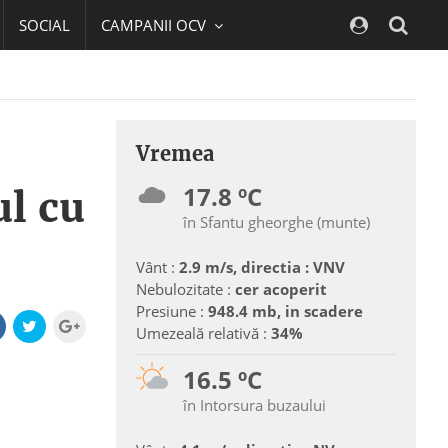
SOCIAL
CAMPANII OCV
Navig
Vremea
17.8 ºC
ul cu
în Sfantu gheorghe (munte)
Vânt :
2.9 m/s, directia : VNV
Nebulozitate :
cer acoperit
Presiune :
948.4 mb, in scadere
Umezeală relativă :
34%
16.5 ºC
în Intorsura buzaului