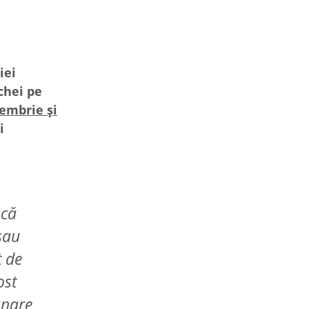
iei
chei pe
embrie şi
i
 că
sau
t de
ost
unare