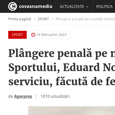
covasnamedia
ACTUALITATE
POLITICA
Prima pagină
SPORT
Plângere penală pe numele ministru
EDUCATIE
SPORT
14 februarie 2023
Plângere penală pe 
Sportului, Eduard N
serviciu, făcută de f
de
Agerpres
|
1010 vizualizări