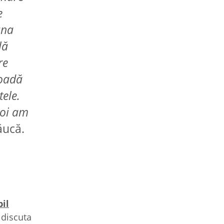
e
una
lă
re
ioadă
tele.
noi am
lăucă.
il
 discuta