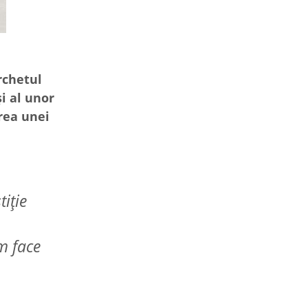
rchetul
i al unor
rea unei
iţie
m face