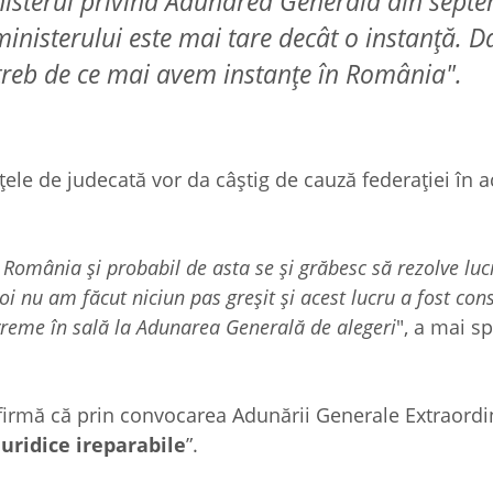
inisterul privind Adunarea Generală din septe
ministerului este mai tare decât o instanţă. D
treb de ce mai avem instanţe în România".
ţele de judecată vor da câştig de cauză federaţiei în 
România şi probabil de asta se şi grăbesc să rezolve lucr
oi nu am făcut niciun pas greşit şi acest lucru a fost co
 vreme în sală la Adunarea Generală de alegeri
", a mai s
afirmă că prin convocarea Adunării Generale Extraordi
uridice ireparabile
”.