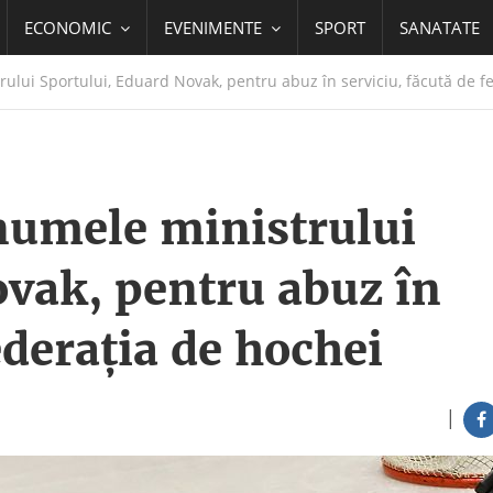
ECONOMIC
EVENIMENTE
SPORT
SANATATE
lui Sportului, Eduard Novak, pentru abuz în serviciu, făcută de f
numele ministrului
ovak, pentru abuz în
ederaţia de hochei
|