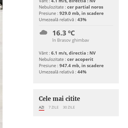
Vânt :
4.1 m/s, directia : NV
Nebulozitate :
cer partial noros
Presiune :
929.0 mb, in scadere
Umezeală relativă :
43%
16.3 ºC
în Brasov ghimbav
Vânt :
6.1 m/s, directia : NV
Nebulozitate :
cer acoperit
Presiune :
947.4 mb, in scadere
Umezeală relativă :
44%
Cele mai citite
AZI
7 ZILE
30 ZILE