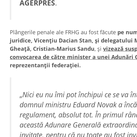
AGERPRES
.
Plângerile penale ale FRHG au fost făcute
pe num
juridice, Vicenţiu Dacian Stan, şi delegatulu
Gheaţă, Cristian-Marius Sandu
, şi
vizează sus
convocarea de către minister a unei Adunări 
reprezentanţii federaţiei.
„
Nici eu nu îmi pot închipui ce se va
domnul ministru Eduard Novak a încălc
regulament, absolut tot. În primul rând
această Adunare Generală extraordinar
invitate, pentru că nu toate au fost inv