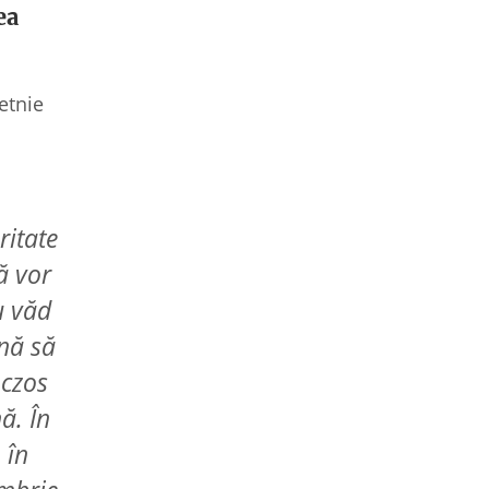
ea
etnie
ritate
ă vor
u văd
ină să
nczos
ă. În
 în