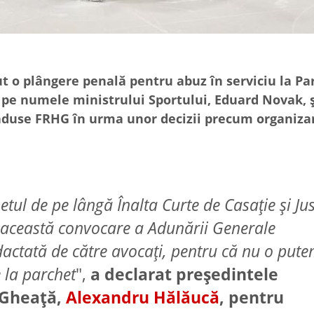
 o plângere penală pentru abuz în serviciu la Pa
e, pe numele ministrului Sportului, Eduard Novak, ş
i aduse FRHG în urma unor decizii precum organiza
ul de pe lângă Înalta Curte de Casaţie şi Just
u această convocare a Adunării Generale
edactată de către avocaţi, pentru că nu o pute
 la parchet
",
a declarat preşedintele
 Gheaţă,
Alexandru Hălăucă
, pentru