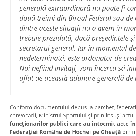
generală extraordinară nu poate fi conv
două treimi din Biroul Federal sau de o
dintre aceste situaţii nu o avem în mo
trebuie prezidată, dacă preşedintele şi
secretarul general. Iar în momentul de
nedeterminată, este ordonator de credite
Noi nefiind invitaţi, vom încerca să in
aflat de această adunare generală de l
Conform documentului depus la parchet, federaţia 
convocării, Ministrul Sportului şi prin însuşi ac
funcţionarilor publici care au întocmit acte 
Federaţiei Române de Hochei pe Gheaţă
din m