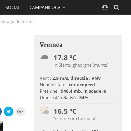
SOCIAL
CAMPANII OCV
Navig
ederaţia de hochei
Vremea
17.8 ºC
în Sfantu gheorghe (munte)
Vânt :
2.9 m/s, directia : VNV
Nebulozitate :
cer acoperit
Presiune :
948.4 mb, in scadere
Umezeală relativă :
34%
16.5 ºC
în Intorsura buzaului