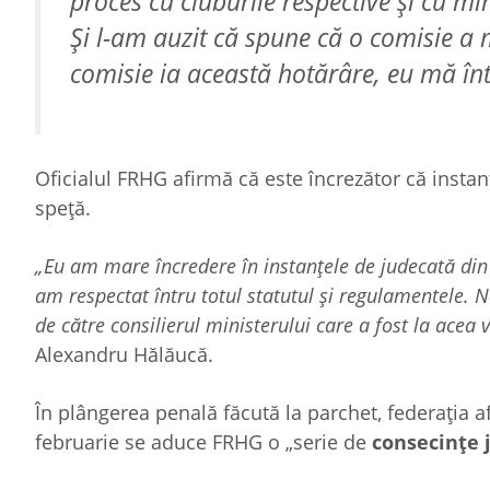
proces cu cluburile respective şi cu m
Şi l-am auzit că spune că o comisie a 
comisie ia această hotărâre, eu mă în
Oficialul FRHG afirmă că este încrezător că instan
speţă.
„Eu am mare încredere în instanţele de judecată din 
am respectat întru totul statutul şi regulamentele. N
de către consilierul ministerului care a fost la acea
Alexandru Hălăucă.
În plângerea penală făcută la parchet, federaţia 
februarie se aduce FRHG o „serie de
consecinţe j