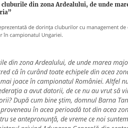
a cluburile din zona Ardealului, de unde mar
ria”
reprezentată de dorinţa cluburilor cu management de 
ar în campionatul Ungariei.
rile din zona Ardealului, de unde marea majo
cred că în curând toate echipele din acea zon
 mai joace în campionatul României. Altfel n
ederaţia a avut datorii, de ce nu au vrut să v
atorii? După cum bine ştim, domnul Barna Ta
l proveneau în acea perioadă tot din acea zon
stru se antepronunţă, de vreme ce noi suntem