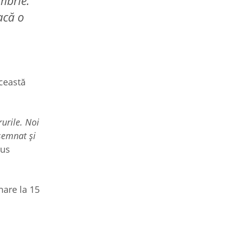
mbrie.
acă o
această
urile. Noi
nsemnat şi
pus
nare la 15