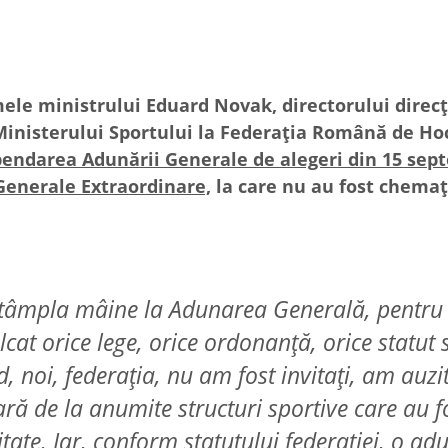
ele ministrului Eduard Novak, directorului direcţ
i Ministerului Sportului la Federaţia Română de Ho
pendarea Adunării Generale de alegeri din 15 sept
Generale Extraordinare,
la care nu au fost chemaţ
 întâmpla mâine la Adunarea Generală, pentru
at orice lege, orice ordonanţă, orice statut 
, noi, federaţia, nu am fost invitaţi, am auzi
ă de la anumite structuri sportive care au f
itate. Iar, conform statutului federaţiei, o ad