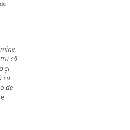
 de
 mine,
tru că
o şi
ă cu
po de
le