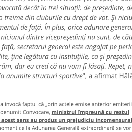
ocată decât în trei situaţii: de preşedinte, d
 treime din cluburile cu drept de vot. Şi nici
mentul de faţă. În plus, orice adunare genera
 niciunul dintre vicepreşedinţi nu sunt, de căt
 faţă, secretarul general este angajat pe per
, ţine legătura cu instituţiile, ca şi preşedin
trăm, dar eu cred că nu vom fi lăsaţi. Repet, 
a anumite structuri sportive
", a afirmat Hă
invocă faptul că „prin actele emise anterior emiterii
tul denumit Convocare,
ministrul împreună cu restul
în acest sens au produs un prejudiciu incomensurab
oment ce la Adunarea Generală extraordinară se vor