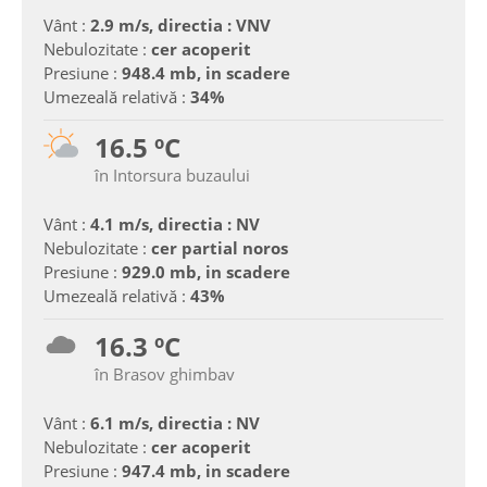
Vânt :
2.9 m/s, directia : VNV
Nebulozitate :
cer acoperit
Presiune :
948.4 mb, in scadere
Umezeală relativă :
34%
16.5 ºC
în Intorsura buzaului
Vânt :
4.1 m/s, directia : NV
Nebulozitate :
cer partial noros
Presiune :
929.0 mb, in scadere
Umezeală relativă :
43%
16.3 ºC
în Brasov ghimbav
Vânt :
6.1 m/s, directia : NV
Nebulozitate :
cer acoperit
Presiune :
947.4 mb, in scadere