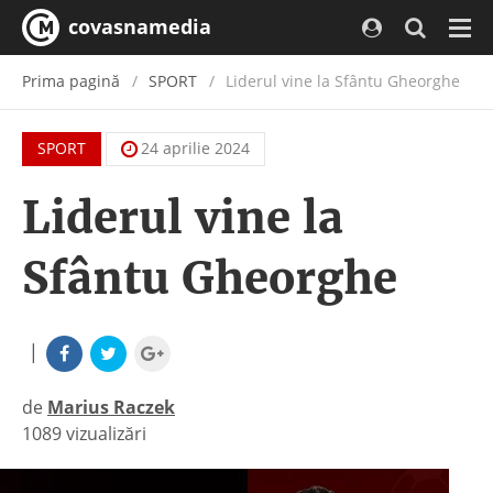
covasnamedia
Navi
Prima pagină
SPORT
Liderul vine la Sfântu Gheorghe
SPORT
24 aprilie 2024
Liderul vine la
Sfântu Gheorghe
|
de
Marius Raczek
1089 vizualizări
|