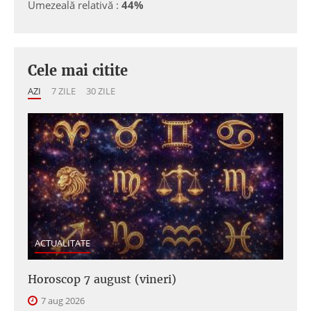
Umezeală relativă :
44%
Cele mai citite
AZI
7 ZILE
30 ZILE
ACTUALITATE
Horoscop 7 august (vineri)
7 aug 2026