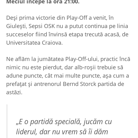
Meciul începe la ora 21:00.
Deși prima victorie din Play-Off a venit, în
Giulești, Sepsi OSK nu a putut continua pe linia
succeselor fiind învinsă etapa trecută acasă, de
Universitatea Craiova.
Ne aflăm la jumătatea Play-Off-ului, practic încă
nimic nu este pierdut, dar alb-roșii trebuie să
adune puncte, cât mai multe puncte, așa cum a
prefațat și antrenorul Bernd Storck partida de
astăzi.
„
E o partidă specială, jucăm cu
liderul, dar nu vrem să îi dăm