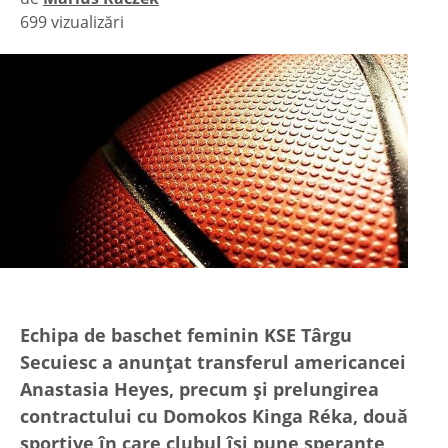
699 vizualizări
|
Echipa de baschet feminin KSE Târgu
Secuiesc a anunțat transferul americancei
Anastasia Heyes, precum și prelungirea
contractului cu Domokos Kinga Réka, două
sportive în care clubul își pune speranțe