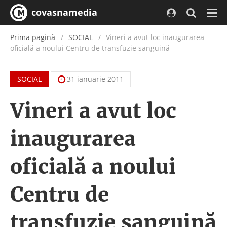
covasnamedia
Navi
Prima pagină
SOCIAL
Vineri a avut loc inaugurarea
oficială a noului Centru de transfuzie sanguină
SOCIAL
31 ianuarie 2011
Vineri a avut loc
inaugurarea
oficială a noului
Centru de
transfuzie sanguină