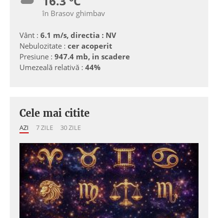
16.3 ºC
în Brasov ghimbav
Vânt :
6.1 m/s, directia : NV
Nebulozitate :
cer acoperit
Presiune :
947.4 mb, in scadere
Umezeală relativă :
44%
Cele mai citite
AZI
7 ZILE
30 ZILE