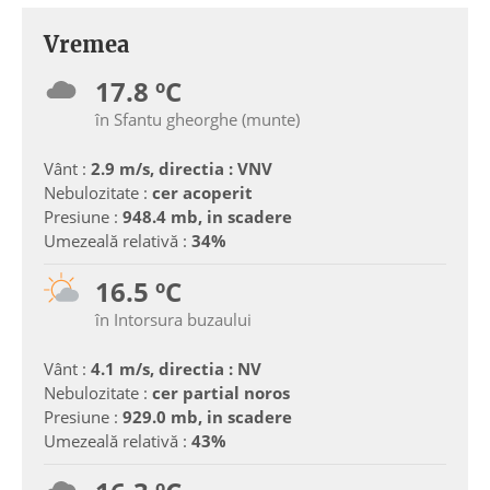
Vremea
17.8 ºC
în Sfantu gheorghe (munte)
Vânt :
2.9 m/s, directia : VNV
Nebulozitate :
cer acoperit
Presiune :
948.4 mb, in scadere
Umezeală relativă :
34%
16.5 ºC
în Intorsura buzaului
Vânt :
4.1 m/s, directia : NV
Nebulozitate :
cer partial noros
Presiune :
929.0 mb, in scadere
Umezeală relativă :
43%