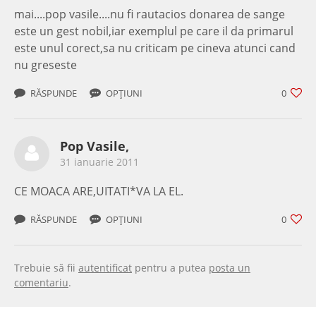
mai....pop vasile....nu fi rautacios donarea de sange
este un gest nobil,iar exemplul pe care il da primarul
este unul corect,sa nu criticam pe cineva atunci cand
nu greseste
RĂSPUNDE
OPȚIUNI
0
Pop Vasile,
31 ianuarie 2011
CE MOACA ARE,UITATI*VA LA EL.
RĂSPUNDE
OPȚIUNI
0
Trebuie să fii
autentificat
pentru a putea
posta un
comentariu
.