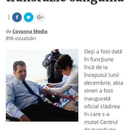
|
de
Covasna Media
896 vizualizări
|
Deşi a fost dată
în funcţiune
încă de la
începutul lunii
decembrie, abia
vineri a fost
inaugurată
oficial clădirea
în care s-a
mutat Centrul
de transfuzie