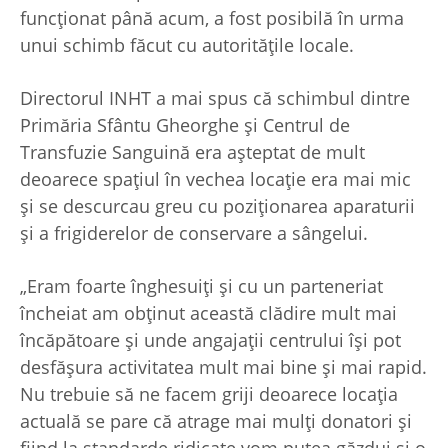
funcţionat până acum, a fost posibilă în urma
unui schimb făcut cu autorităţile locale.
Directorul INHT a mai spus că schimbul dintre
Primăria Sfântu Gheorghe şi Centrul de
Transfuzie Sanguină era aşteptat de mult
deoarece spaţiul în vechea locaţie era mai mic
şi se descurcau greu cu poziţionarea aparaturii
şi a frigiderelor de conservare a sângelui.
„Eram foarte înghesuiţi şi cu un parteneriat
încheiat am obţinut această clădire mult mai
încăpătoare şi unde angajaţii centrului îşi pot
desfăşura activitatea mult mai bine şi mai rapid.
Nu trebuie să ne facem griji deoarece locaţia
actuală se pare că atrage mai mulţi donatori şi
fiind la standarde ridicate vom putea găzdui şi o