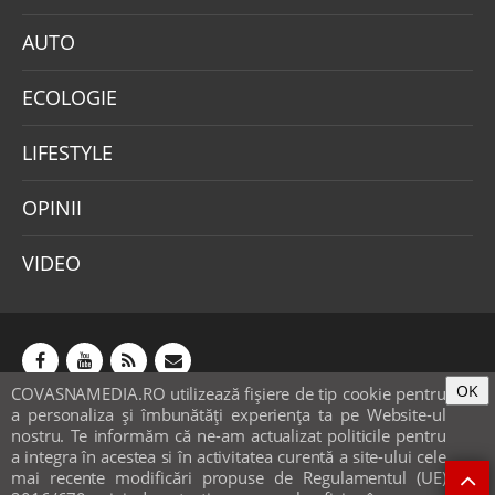
AUTO
ECOLOGIE
LIFESTYLE
OPINII
VIDEO
OK
COVASNAMEDIA.RO utilizează fişiere de tip cookie pentru
Abonamente
Publicitate
Mica publicitate
a personaliza și îmbunătăți experiența ta pe Website-ul
Contact
Sondaje
POLITICA COOKIE-URI & GDPR
nostru. Te informăm că ne-am actualizat politicile pentru
a integra în acestea si în activitatea curentă a site-ului cele
© covasnamedia.ro. Website by
softhost
.
mai recente modificări propuse de Regulamentul (UE)