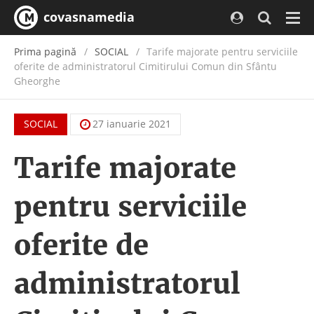
covasnamedia
Navi
Prima pagină
SOCIAL
Tarife majorate pentru serviciile
oferite de administratorul Cimitirului Comun din Sfântu
Gheorghe
SOCIAL
27 ianuarie 2021
Tarife majorate
pentru serviciile
oferite de
administratorul