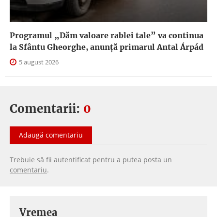
Programul „Dăm valoare rablei tale” va continua
la Sfântu Gheorghe, anunţă primarul Antal Árpád
5 august 2026
Comentarii:
0
Adaugă comentariu
Trebuie să fii
autentificat
pentru a putea
posta un
comentariu
.
Vremea