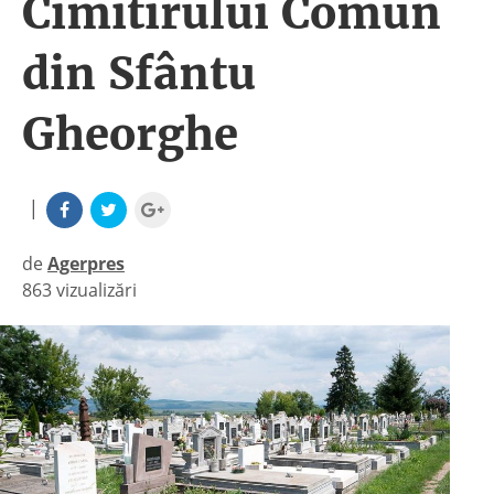
Cimitirului Comun
din Sfântu
Gheorghe
|
de
Agerpres
863 vizualizări
|