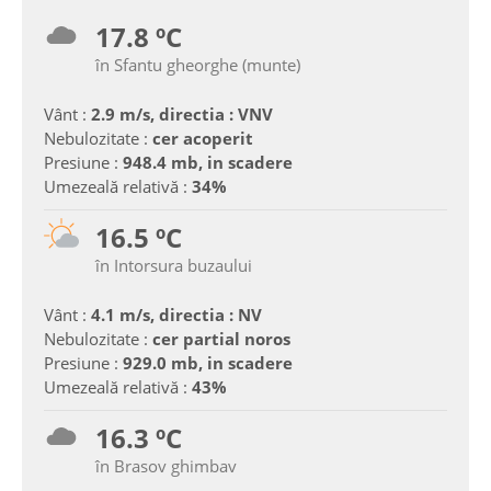
17.8 ºC
în Sfantu gheorghe (munte)
Vânt :
2.9 m/s, directia : VNV
Nebulozitate :
cer acoperit
Presiune :
948.4 mb, in scadere
Umezeală relativă :
34%
16.5 ºC
în Intorsura buzaului
Vânt :
4.1 m/s, directia : NV
Nebulozitate :
cer partial noros
Presiune :
929.0 mb, in scadere
Umezeală relativă :
43%
16.3 ºC
în Brasov ghimbav