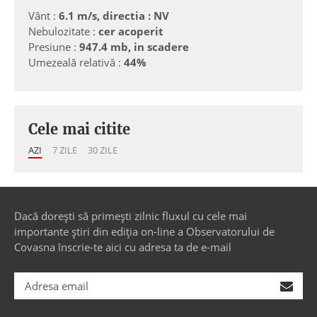
Vânt :
6.1 m/s, directia : NV
Nebulozitate :
cer acoperit
Presiune :
947.4 mb, in scadere
Umezeală relativă :
44%
Cele mai citite
AZI
7 ZILE
30 ZILE
Dacă dorești să primești zilnic fluxul cu cele mai
importante știri din ediția on-line a Observatorului de
Covasna înscrie-te aici cu adresa ta de e-mail