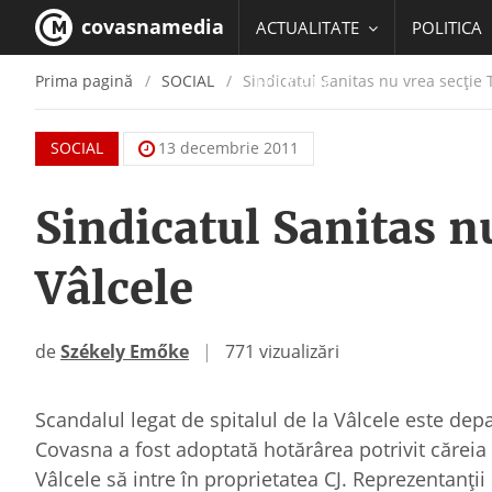
covasnamedia
ACTUALITATE
POLITICA
Prima pagină
SOCIAL
Sindicatul Sanitas nu vrea secţie 
EDUCATIE
SOCIAL
13 decembrie 2011
Sindicatul Sanitas n
Vâlcele
de
Székely Emőke
|
771 vizualizări
Scandalul legat de spitalul de la Vâlcele este depa
Covasna a fost adoptată hotărârea potrivit căreia 
Vâlcele să intre în proprietatea CJ. Reprezentanţii 