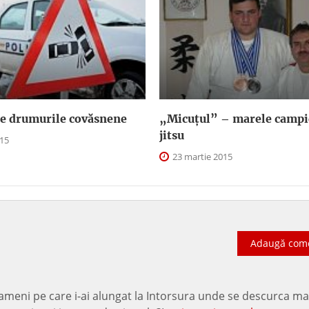
pe drumurile covăsnene
„Micuțul” – marele campio
jitsu
015
23 martie 2015
Adaugă com
ameni pe care i-ai alungat la Intorsura unde se descurca ma