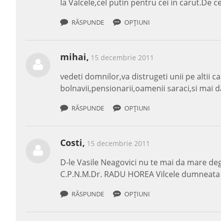
la Valcele,cel putin pentru cei in carut.De 
RĂSPUNDE
OPȚIUNI
mihai,
15 decembrie 2011
vedeti domnilor,va distrugeti unii pe altii 
bolnavii,pensionarii,oamenii saraci,si mai dat
RĂSPUNDE
OPȚIUNI
Costi,
15 decembrie 2011
D-le Vasile Neagovici nu te mai da mare deg
C.P.N.M.Dr. RADU HOREA Vilcele dumneata c
RĂSPUNDE
OPȚIUNI