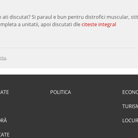
e ati discutat? Si paraul e bun pentru distrofici muscular, sti
mpleta a unitatii, apoi discutati dle
citeste integral
riu
.
TATE
POLITICA
ECON
TURIS
ORĂ
LOCUR
CATE