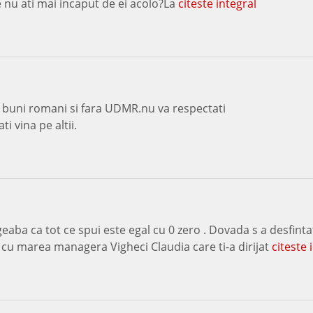
ce nu ati mai incaput de ei acolo?La
citeste integral
ca buni romani si fara UDMR.nu va respectati
i vina pe altii.
eaba ca tot ce spui este egal cu 0 zero . Dovada s a desfinta
u marea managera Vigheci Claudia care ti-a dirijat
citeste 