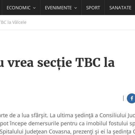
ECONOMIC
EVENIMENTE
SPORT
SANATATE
TBC la Vâlcele
u vrea secţie TBC la
|
rte de a lua sfârşit. La ultima şedinţă a Consiliului J
pot începe demersurile pentru ca imobilul fostului spi
Spitalului Judeţean Covasna, prezenţi şi ei la şedinţa C