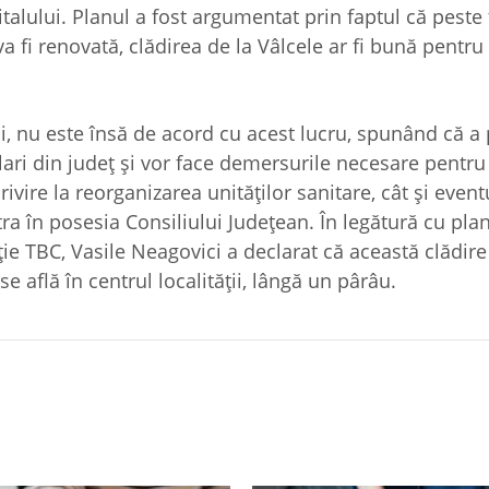
alului. Planul a fost argumentat prin faptul că peste t
va fi renovată, clădirea de la Vâlcele ar fi bună pentru
i, nu este însă de acord cu acest lucru, spunând că a 
lari din judeţ şi vor face demersurile necesare pentru
ivire la reorganizarea unităţilor sanitare, cât şi event
ntra în posesia Consiliului Judeţean. În legătură cu pla
ţie TBC, Vasile Neagovici a declarat că această clădir
e află în centrul localităţii, lângă un pârâu.