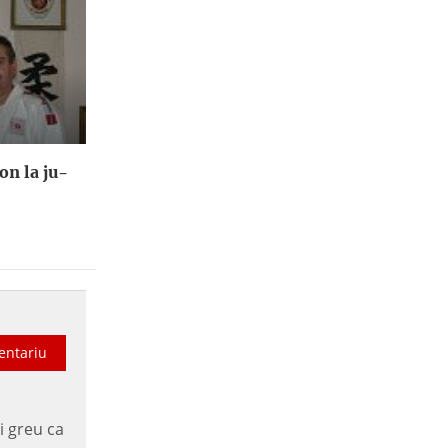
n la ju-
entariu
i greu ca