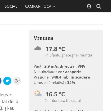
SOCIAL
CAMPANII OCV
Navig
Vremea
17.8 ºC
în Sfantu gheorghe (munte)
Vânt :
2.9 m/s, directia : VNV
Nebulozitate :
cer acoperit
Presiune :
948.4 mb, in scadere
Umezeală relativă :
34%
16.5 ºC
udeţean
în Intorsura buzaului
tal de la
J, şi-au