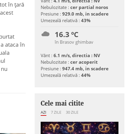
Vânt :
4.1 m/s, directia : NV
ot în ţară
Nebulozitate :
cer partial noros
 acest
Presiune :
929.0 mb, in scadere
Umezeală relativă :
43%
16.3 ºC
purtat
în Brasov ghimbav
 a ataca în
uala
Vânt :
6.1 m/s, directia : NV
nul
Nebulozitate :
cer acoperit
e nu
Presiune :
947.4 mb, in scadere
Umezeală relativă :
44%
Cele mai citite
AZI
7 ZILE
30 ZILE