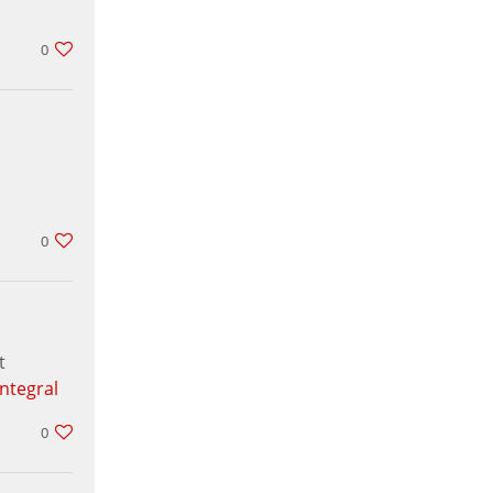
0
0
t
integral
0