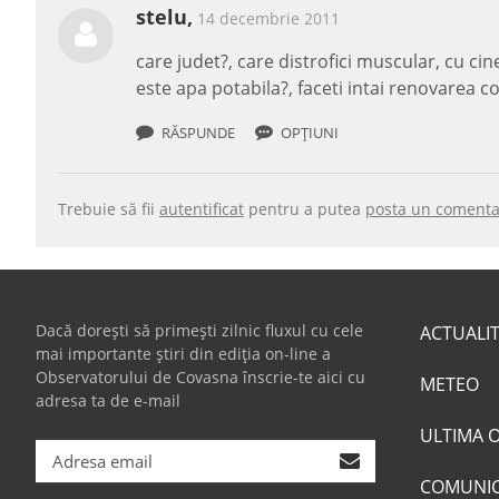
stelu,
14 decembrie 2011
care judet?, care distrofici muscular, cu cin
este apa potabila?, faceti intai renovarea co
RĂSPUNDE
OPȚIUNI
Trebuie să fii
autentificat
pentru a putea
posta un comenta
Dacă dorești să primești zilnic fluxul cu cele
ACTUALI
mai importante știri din ediția on-line a
Observatorului de Covasna înscrie-te aici cu
METEO
adresa ta de e-mail
ULTIMA 
COMUNI