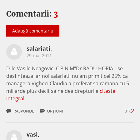
Comentarii:
3
Adaugă comentariu
salariati,
29 mai 2011
D-le Vasile Neagovici C.P.N.M"Dr.RADU HORIA " se
desfinteaza iar noi salariatii nu am primit cei 25% ca
managera Vigheci Claudia a preferat sa ramana cu 5
miliarde plus decit sa ne dea drepturile
citeste
integral
RĂSPUNDE
OPȚIUNI
0
vasi,