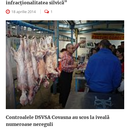
infracţionalitatea silvică”
18 aprilie 2014
1
Controalele DSVSA Covasna au scos la iveală
numeroase nereguli