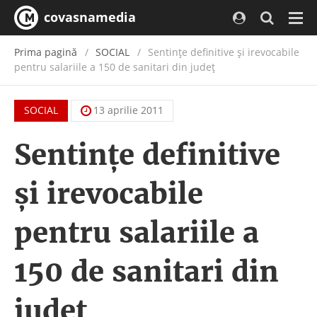
covasnamedia
Navi
Prima pagină
SOCIAL
Sentințe definitive și irevocabile
pentru salariile a 150 de sanitari din județ
SOCIAL
13 aprilie 2011
Sentințe definitive
și irevocabile
pentru salariile a
150 de sanitari din
județ