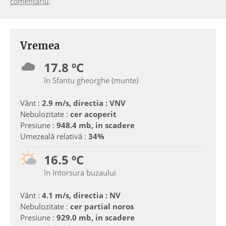
comentariu
.
Vremea
17.8 ºC
în Sfantu gheorghe (munte)
Vânt :
2.9 m/s, directia : VNV
Nebulozitate :
cer acoperit
Presiune :
948.4 mb, in scadere
Umezeală relativă :
34%
16.5 ºC
în Intorsura buzaului
Vânt :
4.1 m/s, directia : NV
Nebulozitate :
cer partial noros
Presiune :
929.0 mb, in scadere