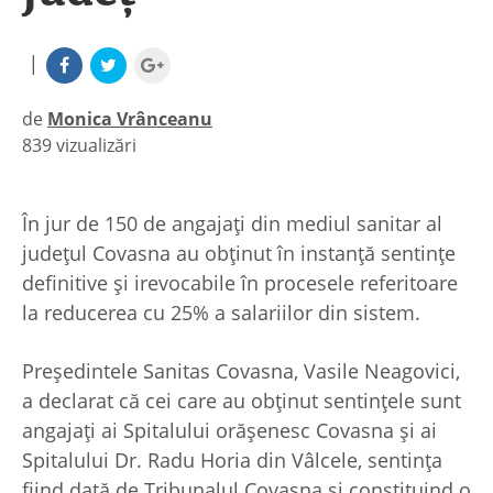
|
de
Monica Vrânceanu
839 vizualizări
|
În jur de 150 de angajați din mediul sanitar al
județul Covasna au obținut în instanță sentințe
definitive și irevocabile în procesele referitoare
la reducerea cu 25% a salariilor din sistem.
Președintele Sanitas Covasna, Vasile Neagovici,
a declarat că cei care au obținut sentințele sunt
angajați ai Spitalului orășenesc Covasna și ai
Spitalului Dr. Radu Horia din Vâlcele, sentința
fiind dată de Tribunalul Covasna și constituind o