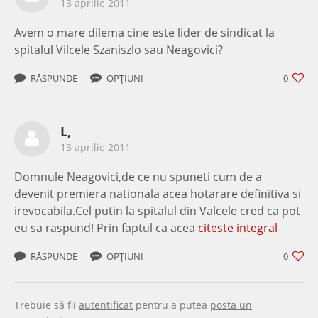
13 aprilie 2011
Avem o mare dilema cine este lider de sindicat la
spitalul Vilcele Szaniszlo sau Neagovici?
RĂSPUNDE
OPȚIUNI
0
L,
13 aprilie 2011
Domnule Neagovici,de ce nu spuneti cum de a
devenit premiera nationala acea hotarare definitiva si
irevocabila.Cel putin la spitalul din Valcele cred ca pot
eu sa raspund! Prin faptul ca acea
citeste integral
RĂSPUNDE
OPȚIUNI
0
Trebuie să fii
autentificat
pentru a putea
posta un