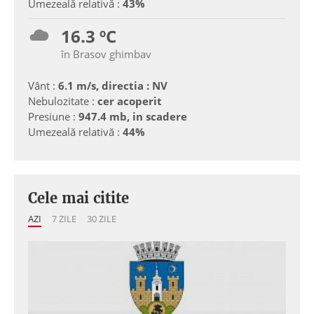
Umezeală relativă :
43%
16.3 ºC
în Brasov ghimbav
Vânt :
6.1 m/s, directia : NV
Nebulozitate :
cer acoperit
Presiune :
947.4 mb, in scadere
Umezeală relativă :
44%
Cele mai citite
AZI
7 ZILE
30 ZILE