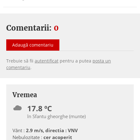
Comentarii:
0
Adaugă comentariu
Trebuie să fii
autentificat
pentru a putea
posta un
comentariu
.
Vremea
17.8 ºC
în Sfantu gheorghe (munte)
Vânt :
2.9 m/s, directia : VNV
Nebulozitate :
cer acoperit