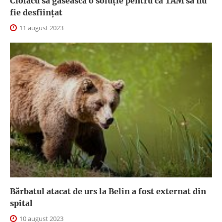
Ciolacu să găsească o soluție pentru ca TAM să nu
fie desființat
11 august 2023
Bărbatul atacat de urs la Belin a fost externat din
spital
10 august 2023