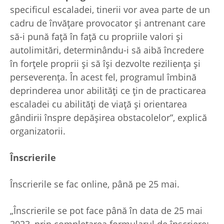
specificul escaladei, tinerii vor avea parte de un
cadru de învățare provocator și antrenant care
să-i pună față în față cu propriile valori și
autolimitări, determinându-i să aibă încredere
în forțele proprii și să își dezvolte reziliența și
perseverența. În acest fel, programul îmbină
deprinderea unor abilități ce țin de practicarea
escaladei cu abilități de viață și orientarea
gândirii înspre depășirea obstacolelor”, explică
organizatorii.
Înscrierile
Înscrierile se fac online, până pe 25 mai.
„Înscrierile se pot face până în data de 25 mai
2023, prin completarea formularul de înscriere: