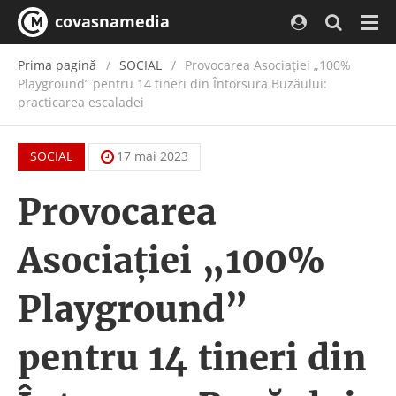
covasnamedia
Navi
Prima pagină
SOCIAL
Provocarea Asociației „100%
Playground” pentru 14 tineri din Întorsura Buzăului:
practicarea escaladei
SOCIAL
17 mai 2023
Provocarea
Asociației „100%
Playground”
pentru 14 tineri din