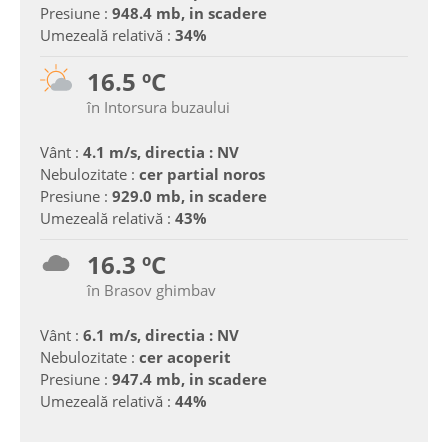
Presiune :
948.4 mb, in scadere
Umezeală relativă :
34%
16.5 ºC
în Intorsura buzaului
Vânt :
4.1 m/s, directia : NV
Nebulozitate :
cer partial noros
Presiune :
929.0 mb, in scadere
Umezeală relativă :
43%
16.3 ºC
în Brasov ghimbav
Vânt :
6.1 m/s, directia : NV
Nebulozitate :
cer acoperit
Presiune :
947.4 mb, in scadere
Umezeală relativă :
44%