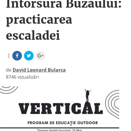
Întorsura Buzăului:
practicarea
escaladei
|
de
David Leonard Bularca
8746 vizualizări
|