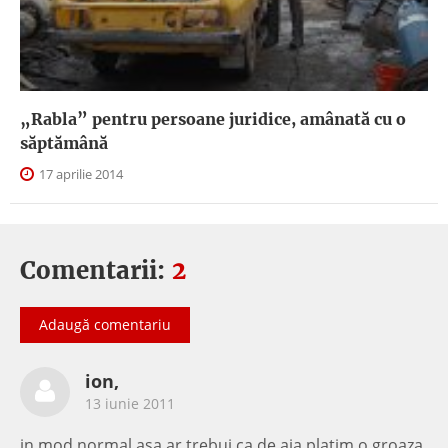
„Rabla” pentru persoane juridice, amânată cu o
săptămână
17 aprilie 2014
Comentarii:
2
Adaugă comentariu
ion,
13 iunie 2011
in mod normal asa ar trebui ca de aia platim o groaza