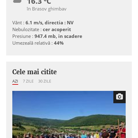
16.3 ºC
în Brasov ghimbav
Vânt :
6.1 m/s, directia : NV
Nebulozitate :
cer acoperit
Presiune :
947.4 mb, in scadere
Umezeală relativă :
44%
Cele mai citite
AZI
7 ZILE
30 ZILE