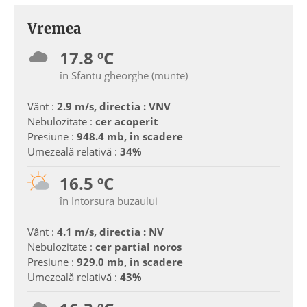
Vremea
17.8 ºC
în Sfantu gheorghe (munte)
Vânt :
2.9 m/s, directia : VNV
Nebulozitate :
cer acoperit
Presiune :
948.4 mb, in scadere
Umezeală relativă :
34%
16.5 ºC
în Intorsura buzaului
Vânt :
4.1 m/s, directia : NV
Nebulozitate :
cer partial noros
Presiune :
929.0 mb, in scadere
Umezeală relativă :
43%