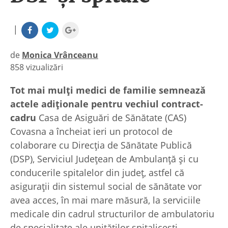
|
de
Monica Vrânceanu
858 vizualizări
|
Tot mai mulţi medici de familie semnează
actele adiţionale pentru vechiul contract-
cadru
Casa de Asiguări de Sănătate (CAS)
Covasna a încheiat ieri un protocol de
colaborare cu Direcția de Sănătate Publică
(DSP), Serviciul Judeţean de Ambulanţă şi cu
conducerile spitalelor din județ, astfel că
asiguraţii din sistemul social de sănătate vor
avea acces, în mai mare măsură, la serviciile
medicale din cadrul structurilor de ambulatoriu
de specialitate ale unităţilor spitaliceşti.