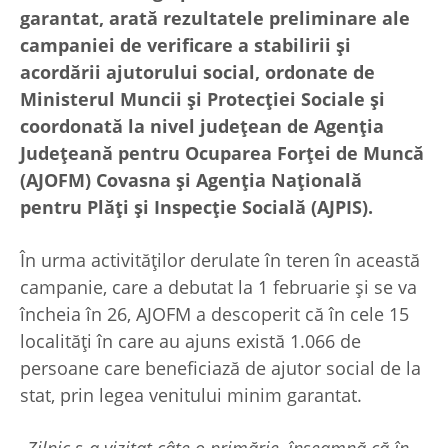
garantat, arată rezultatele preliminare ale
campaniei de verificare a stabilirii și
acordării ajutorului social, ordonate de
Ministerul Muncii și Protecției Sociale și
coordonată la nivel județean de Agenția
Județeană pentru Ocuparea Forței de Muncă
(AJOFM) Covasna și Agenția Națională
pentru Plăți și Inspecție Socială (AJPIS).
În urma activităților derulate în teren în această
campanie, care a debutat la 1 februarie și se va
încheia în 26, AJOFM a descoperit că în cele 15
localități în care au ajuns există 1.066 de
persoane care beneficiază de ajutor social de la
stat, prin legea venitului minim garantat.
„
Zilnic s-a vizitat câte o primărie, înseamnă că în