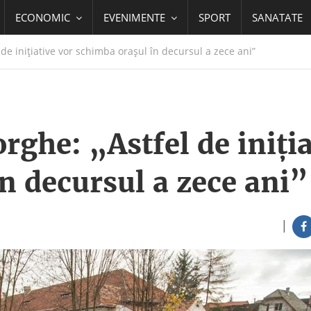
ECONOMIC
EVENIMENTE
SPORT
SANATATE
e inițiative vor schimba orașul în decursul a zece ani”
ghe: „Astfel de iniția
n decursul a zece ani”
|