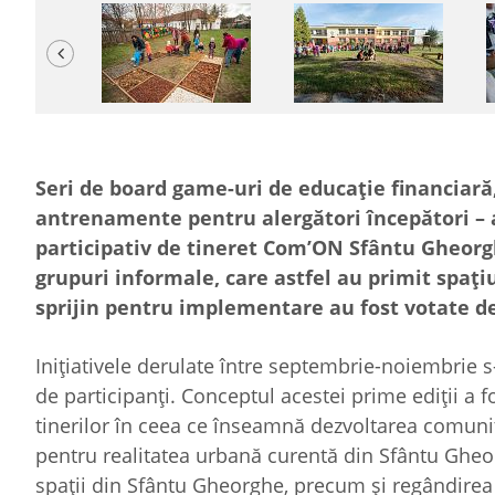
Previous
Seri de board game-uri de educație financiară
antrenamente pentru alergători începători – a
participativ de tineret Com’ON Sfântu Gheorghe
grupuri informale, care astfel au primit spațiu
sprijin pentru implementare au fost votate de
Inițiativele derulate între septembrie-noiembrie 
de participanți. Conceptul acestei prime ediții a f
tinerilor în ceea ce înseamnă dezvoltarea comunit
pentru realitatea urbană curentă din Sfântu Gheor
spații din Sfântu Gheorghe, precum și regândirea 