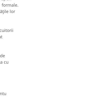
i formale.
ățile lor
uitorii
at
.
 de
ta cu
ântu