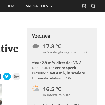
SOCIAL
CAMPANII OCV
Navig
Vremea
17.8 ºC
tive
în Sfantu gheorghe (munte)
Vânt :
2.9 m/s, directia : VNV
Nebulozitate :
cer acoperit
Presiune :
948.4 mb, in scadere
Umezeală relativă :
34%
16.5 ºC
în Intorsura buzaului