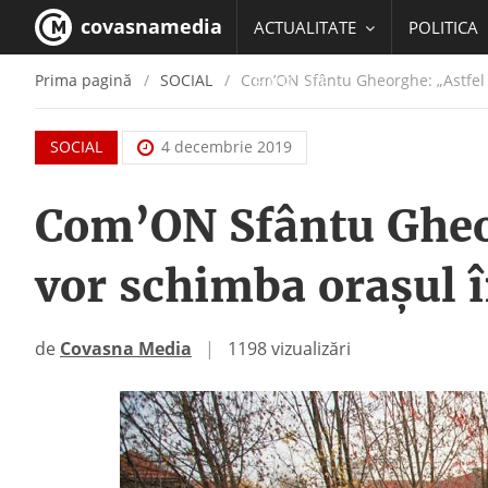
covasnamedia
ACTUALITATE
POLITICA
Prima pagină
SOCIAL
Com’ON Sfântu Gheorghe: „Astfel d
EDUCATIE
SOCIAL
4 decembrie 2019
Com’ON Sfântu Gheor
vor schimba orașul î
de
Covasna Media
|
1198 vizualizări