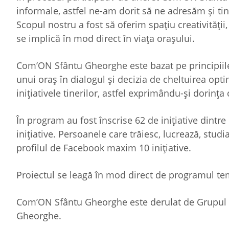
informale, astfel ne-am dorit să ne adresăm și ti
Scopul nostru a fost să oferim spațiu creativității, 
se implică în mod direct în viața orașului.
Com’ON Sfântu Gheorghe este bazat pe principiile b
unui oraș în dialogul și decizia de cheltuirea opti
inițiativele tinerilor, astfel exprimându-și dorința
În program au fost înscrise 62 de inițiative dintr
inițiative. Persoanele care trăiesc, lucrează, stu
profilul de Facebook maxim 10 inițiative.
Proiectul se leagă în mod direct de programul te
Com’ON Sfântu Gheorghe este derulat de Grupul PO
Gheorghe.