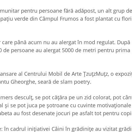
omunitar pentru persoane fără adăpost, un alt grup de 
spațiu verde din Câmpul Frumos a fost plantat cu flori 
or care până acum nu au alergat în mod regulat. După
 de persoane au alergat 5000 de metri pentru prima 
ansare al Centrului Mobil de Arte ȚzuțzMuțz, o expoziț
ântu Gheorghe, seară de slam poetry.
mers desculț, se pot cățăra pe un zid colorat, pot cân
l și se pot juca pe șotroane cu cuvinte motivaționale 
beta au fost desenate jocuri pe asfalt tot pentru copii
 în cadrul inițiativei Câini în grădinițe au vizitat grădi