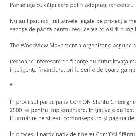
Panseluța cu căței care pot fi adoptați, iar centrul
Nu au lipsit nici inițiativele legate de protecția 
sacoșe de pânză pentru reducerea folosirii pungil
The WoodView Movement a organizat o acțiune de 
Persoane interesate de finanțe au putut învăța ma
inteligența financiară, ori la serile de board ga
*
În procesul participativ Com’ON Sfântu Gheorghe, 
2500 lei pentru implementare. Inițiativele au fo
fi urmărite pe site-ul comonsepsi.ro și pagina 
În procesul participativ de tineret Com’ON Sfântu 