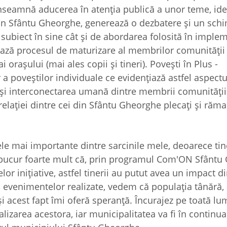
înseamnă aducerea în atenția publică a unor teme, idei
 din Sfântu Gheorghe, generează o dezbatere și un sch
 subiect în sine cât și de abordarea folosită în imple
ează procesul de maturizare al membrilor comunității
i orașului (mai ales copii și tineri). Povești în Plus -
a poveștilor individuale ce evidențiază astfel aspectu
dar și interconectarea umană dintre membrii comunități
 relației dintre cei din Sfântu Gheorghe plecați și răma
ele mai importante dintre sarcinile mele, deoarece tin
ă bucur foarte mult că, prin programul Com'ON Sfântu
inițiative, astfel tinerii au putut avea un impact di
a evenimentelor realizate, vedem că populația tânără, 
 și acest fapt îmi oferă speranță. Încurajez pe toată lu
realizarea acestora, iar municipalitatea va fi în continu