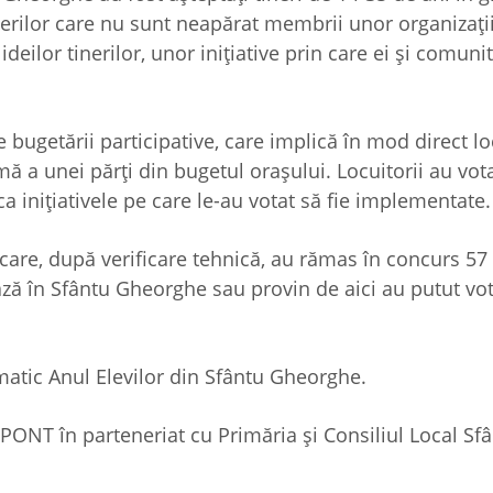
nerilor care nu sunt neapărat membrii unor organizați
ideilor tinerilor, unor inițiative prin care ei și comunit
ugetării participative, care implică în mod direct loc
mă a unei părți din bugetul orașului. Locuitorii au vot
 ca inițiativele pe care le-au votat să fie implementate
e care, după verificare tehnică, au rămas în concurs 57
diază în Sfântu Gheorghe sau provin de aici au putut vo
matic Anul Elevilor din Sfântu Gheorghe.
NT în parteneriat cu Primăria și Consiliul Local Sf