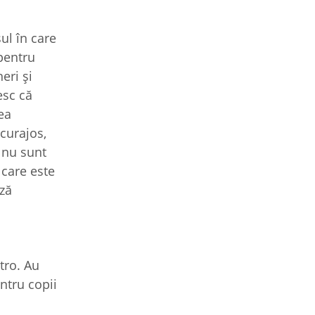
ul în care
pentru
eri și
esc că
ea
 curajos,
 nu sunt
 care este
ază
etro. Au
entru copii