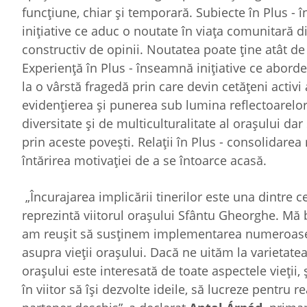
funcțiune, chiar și temporară. Subiecte în Plus - 
inițiative ce aduc o noutate în viața comunitară
constructiv de opinii. Noutatea poate ține atât de
Experiență în Plus - înseamnă inițiative ce abord
la o vârstă fragedă prin care devin cetățeni activi a
evidențierea și punerea sub lumina reflectoarelor 
diversitate și de multiculturalitate al orașului 
prin aceste povești. Relații în Plus - consolidarea
întărirea motivației de a se întoarce acasă.
„Încurajarea implicării tinerilor este una dintre c
reprezintă viitorul orașului Sfântu Gheorghe. M
am reușit să susținem implementarea numeroaselor 
asupra vieții orașului. Dacă ne uităm la varietate
orașului este interesată de toate aspectele vieții,
în viitor să își dezvolte ideile, să lucreze pentru 