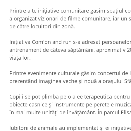
Printre alte inițiative comunitare găsim spațiul c
a organizat vizionări de filme comunitare, iar un 
de către locuitori din zonă.
Inițiativa Com'on and run s-a adresat persoanel
antrenament de câteva săptămâni, aproximativ 20
viața lor.
Printre evenimente culturale găsim concertul de l
prezentând imaginea veche și nouă a orașului Sf
Copiii se pot plimba pe o alee terapeutică pentru 
obiecte casnice și instrumente pe peretele muzica
în mai multe unități de învățământ. În parcul Elisa
Iubitorii de animale au implementat și ei inițiative: