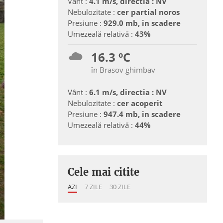
Vânt :
4.1 m/s, directia : NV
Nebulozitate :
cer partial noros
Presiune :
929.0 mb, in scadere
Umezeală relativă :
43%
16.3 ºC
în Brasov ghimbav
Vânt :
6.1 m/s, directia : NV
Nebulozitate :
cer acoperit
Presiune :
947.4 mb, in scadere
Umezeală relativă :
44%
Cele mai citite
AZI
7 ZILE
30 ZILE