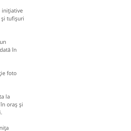
inițiative
și tufișuri
 un
dată în
ie foto
ta la
în oraș și
.
nița