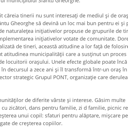
ul municipiului Sfântu Gheorghe.
t căreia tinerii nu sunt interesați de mediul și de oraș
Sfântu Gheorghe să devină un loc mai bun pentru ei și 
de naturalețea inițiativelor propuse de grupurile de tin
implementarea inițiativelor votate de comunitate. Dor
izată de tineri, această atitudine a lor față de folosir
ut atitudinea municipalității care a susținut un proces
e locuitorii orașului. Unele efecte globale poate încă
l în decursul a zece ani și îl transformă într-un oraș în
rector strategic Grupul PONT, organizație care derule
munităților de diferite vârste și interese. Găsim multe
 cu zicători, dans pentru familie, zi d familie, picnic r
creșterea unui copil: sfaturi pentru alăptare, mișcare p
egate de creșterea copiilor.