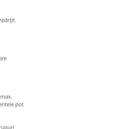
mpărțit
pre
e max.
entele pot
rupuri