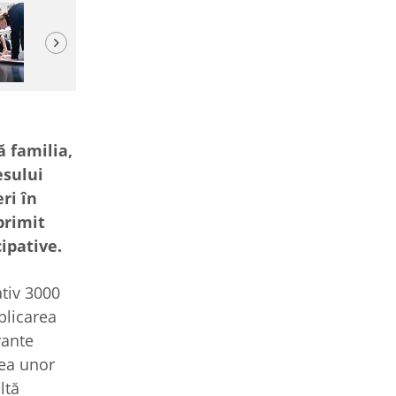
Next
ă familia,
esului
ri în
primit
cipative.
ativ 3000
plicarea
vante
rea unor
ltă