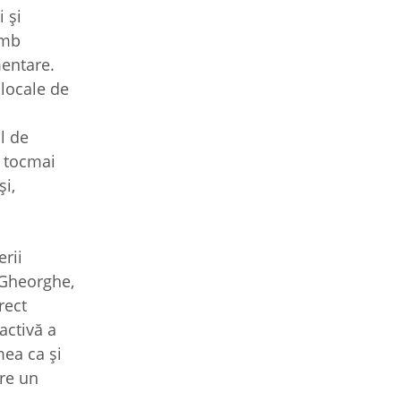
 și
imb
mentare.
 locale de
l de
i tocmai
și,
erii
 Gheorghe,
rect
activă a
mea ca și
are un