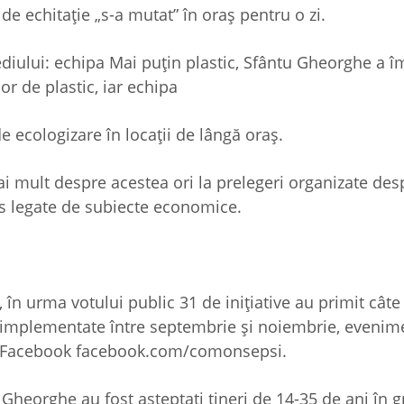
 de echitație „s-a mutat” în oraș pentru o zi.
mediului: echipa Mai puțin plastic, Sfântu Gheorghe a î
or de plastic, iar echipa
ecologizare în locații de lângă oraș.
i mult despre acestea ori la prelegeri organizate des
mes legate de subiecte economice.
în urma votului public 31 de inițiative au primit cât
st implementate între septembrie și noiembrie, evenim
de Facebook facebook.com/comonsepsi.
Gheorghe au fost așteptaţi tineri de 14-35 de ani în g