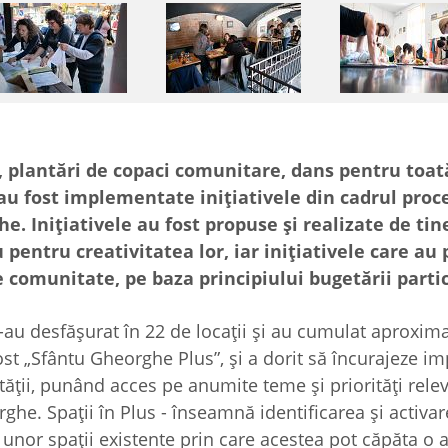
, plantări de copaci comunitare, dans pentru toat
u fost implementate inițiativele din cadrul proc
. Inițiativele au fost propuse și realizate de tine
 pentru creativitatea lor, iar inițiativele care au 
 comunitate, pe baza principiului bugetării parti
s-au desfășurat în 22 de locații și au cumulat aproxim
ost „Sfântu Gheorghe Plus”, şi a dorit să încurajeze im
ății, punând acces pe anumite teme și priorități rele
ghe. Spații în Plus - înseamnă identificarea și activa
unor spații existente prin care acestea pot căpăta o a