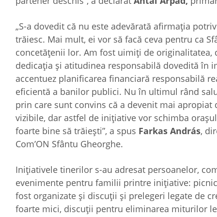
partener deschis”, a declarat
Antal Árpád,
primar
„S-a dovedit că nu este adevărată afirmația potrivi
trăiesc. Mai mult, ei vor să facă ceva pentru ca 
concetățenii lor. Am fost uimiți de originalitatea, 
dedicația și atitudinea responsabilă dovedită în 
accentuez planificarea financiară responsabilă real
eficientă a banilor publici. Nu în ultimul rând sal
prin care sunt convins că a devenit mai apropiat d
vizibile, dar astfel de inițiative vor schimba orașu
foarte bine să trăiești”, a spus
Farkas András
, di
Com’ON Sfântu Gheorghe.
Inițiativele tinerilor s-au adresat persoanelor, co
evenimente pentru familii printre inițiative: picnic
fost organizate și discuții și prelegeri legate de 
foarte mici, discuții pentru eliminarea miturilor l