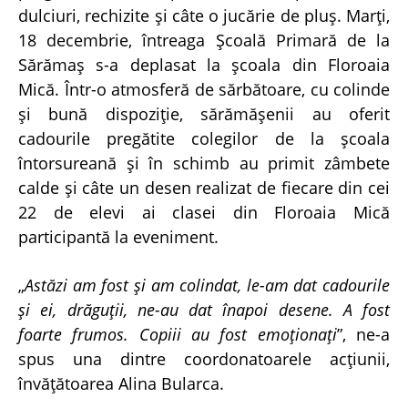
dulciuri, rechizite și câte o jucărie de pluș. Marți,
18 decembrie, întreaga Școală Primară de la
Sărămaș s-a deplasat la școala din Floroaia
Mică. Într-o atmosferă de sărbătoare, cu colinde
și bună dispoziție, sărămășenii au oferit
cadourile pregătite colegilor de la școala
întorsureană și în schimb au primit zâmbete
calde și câte un desen realizat de fiecare din cei
22 de elevi ai clasei din Floroaia Mică
participantă la eveniment.
„
Astăzi am fost și am colindat, le-am dat cadourile
și ei, drăguții, ne-au dat înapoi desene. A fost
foarte frumos. Copiii au fost emoționați
”, ne-a
spus una dintre coordonatoarele acțiunii,
învățătoarea Alina Bularca.