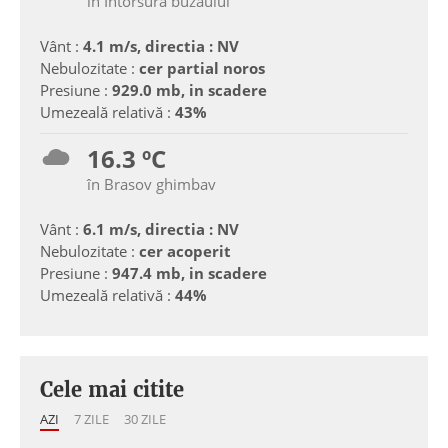
în Intorsura buzaului
Vânt :
4.1 m/s, directia : NV
Nebulozitate :
cer partial noros
Presiune :
929.0 mb, in scadere
Umezeală relativă :
43%
16.3 ºC
în Brasov ghimbav
Vânt :
6.1 m/s, directia : NV
Nebulozitate :
cer acoperit
Presiune :
947.4 mb, in scadere
Umezeală relativă :
44%
Cele mai citite
AZI
7 ZILE
30 ZILE