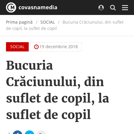
covasnamedia
Navi
Prima pagină
SOCIAL
Bucuria Crăciunului, din suflet
de copil, la suflet de copil
SOCIAL
19 decembrie 2018
Bucuria
Crăciunului, din
suflet de copil, la
suflet de copil