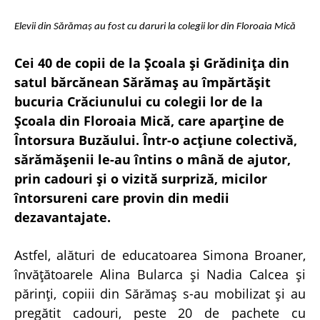
Elevii din Sărămaș au fost cu daruri la colegii lor din Floroaia Mică
Cei 40 de copii de la Școala și Grădinița din
satul bărcănean Sărămaș au împărtășit
bucuria Crăciunului cu colegii lor de la
Școala din Floroaia Mică, care aparține de
Întorsura Buzăului. Într-o acțiune colectivă,
sărămășenii le-au întins o mână de ajutor,
prin cadouri și o vizită surpriză, micilor
întorsureni care provin din medii
dezavantajate.
Astfel, alături de educatoarea Simona Broaner,
învățătoarele Alina Bularca și Nadia Calcea și
părinți, copiii din Sărămaș s-au mobilizat și au
pregătit cadouri, peste 20 de pachete cu