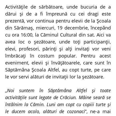
Activitățile de sărbătoare, unde bucuria de a
dărui și de a fi împreună cu cei dragi este
prezentă, vor continua pentru elevii de la Școala
din Sărămaș, miercuri, 19 decembrie, începând
cu ora 16:00, la Căminul Cultural din sat. Aici va
avea loc o șezătoare, unde toți participanții,
elevi, profesori, părinți și alți invitați vor veni
îmbrăcați în costum popular. Pentru acest
eveniment, elevii și învățătoarele, care sunt în
Săptămâna Școala Altfel, au copt turte, pe care
le vor servi alături de invitații lor la șezătoare.
„
Noi suntem în Săptămâna Altfel și toate
activitățile sunt legate de Crăciun. Mâine seară se
întâlnim la Cămin. Luni am copt cu copiii turte și
le ducem acolo, alături de cozonaci
”, ne-a mai