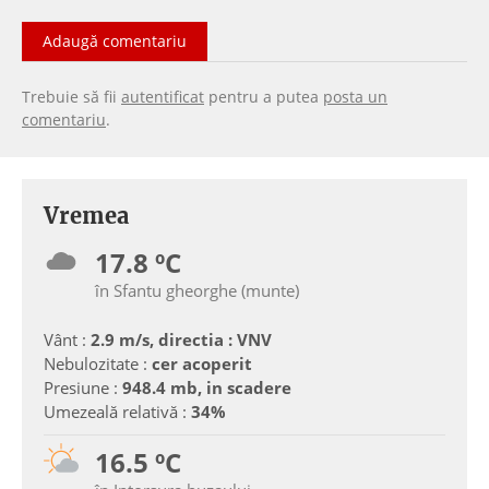
Adaugă comentariu
Trebuie să fii
autentificat
pentru a putea
posta un
comentariu
.
Vremea
17.8 ºC
în Sfantu gheorghe (munte)
Vânt :
2.9 m/s, directia : VNV
Nebulozitate :
cer acoperit
Presiune :
948.4 mb, in scadere
Umezeală relativă :
34%
16.5 ºC