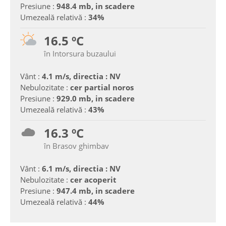
Presiune :
948.4 mb, in scadere
Umezeală relativă :
34%
16.5 ºC
în Intorsura buzaului
Vânt :
4.1 m/s, directia : NV
Nebulozitate :
cer partial noros
Presiune :
929.0 mb, in scadere
Umezeală relativă :
43%
16.3 ºC
în Brasov ghimbav
Vânt :
6.1 m/s, directia : NV
Nebulozitate :
cer acoperit
Presiune :
947.4 mb, in scadere
Umezeală relativă :
44%