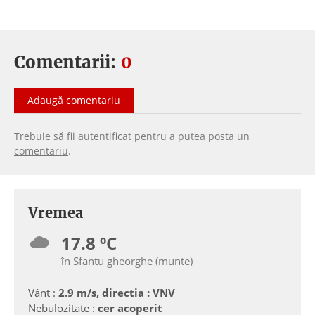
Comentarii:
0
Adaugă comentariu
Trebuie să fii
autentificat
pentru a putea
posta un
comentariu
.
Vremea
17.8 ºC
în Sfantu gheorghe (munte)
Vânt :
2.9 m/s, directia : VNV
Nebulozitate :
cer acoperit