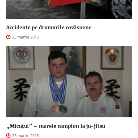
Accidente pe drumurile covăsnene
23 martie 2015
„Micuțul” – marele campion la ju-jitsu
23 martie 2015