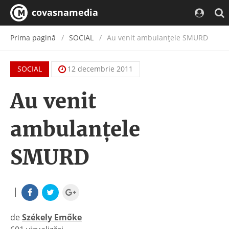
covasnamedia
Prima pagină
SOCIAL
Au venit ambulanţele SMURD
SOCIAL
12 decembrie 2011
Au venit
ambulanţele
SMURD
|
de
Székely Emőke