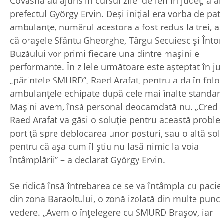
Covasna au ajuns în cursul zilei de ieri în judeţ, a 
prefectul György Ervin. Deşi iniţial era vorba de pa
ambulanţe, numărul acestora a fost redus la trei, a
că oraşele Sfântu Gheorghe, Târgu Secuiesc şi Înto
Buzăului vor primi fiecare una dintre maşinile
performante. În zilele următoare este aşteptat în ju
„părintele SMURD”, Raed Arafat, pentru a da în folo
ambulanţele echipate după cele mai înalte standar
Maşini avem, însă personal deocamdată nu. „Cred
Raed Arafat va găsi o soluţie pentru această probl
portiţă spre deblocarea unor posturi, sau o altă sol
pentru că aşa cum îl ştiu nu lasă nimic la voia
întâmplării” – a declarat György Ervin.
Se ridică însă întrebarea ce se va întâmpla cu pacie
din zona Baraoltului, o zonă izolată din multe pun
vedere. „Avem o înţelegere cu SMURD Braşov, iar