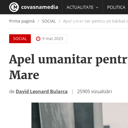
covasnamedia
ACTUALITATE
POLITICA
Prima pagină
SOCIAL
Apel umanitar pentru un bărbat 
EDUCATIE
SOCIAL
9 mai 2023
Apel umanitar pentr
Mare
de
David Leonard Bularca
|
25905 vizualizări