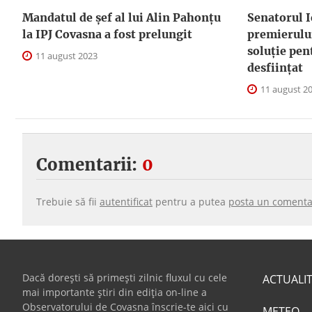
Mandatul de șef al lui Alin Pahonțu
Senatorul I
la IPJ Covasna a fost prelungit
premierului
soluție pen
11 august 2023
desființat
11 august 2
Comentarii:
0
Trebuie să fii
autentificat
pentru a putea
posta un comenta
Dacă dorești să primești zilnic fluxul cu cele
ACTUALI
mai importante știri din ediția on-line a
Observatorului de Covasna înscrie-te aici cu
METEO