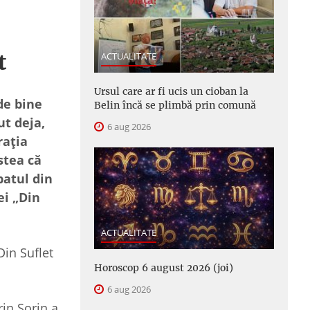
at
ACTUALITATE
Ursul care ar fi ucis un cioban la
de bine
Belin încă se plimbă prin comună
ut deja,
6 aug 2026
rația
stea că
batul din
ei „Din
ACTUALITATE
Din Suflet
Horoscop 6 august 2026 (joi)
6 aug 2026
rin Sorin a