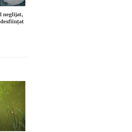
l neglijat,
 desfiinţat