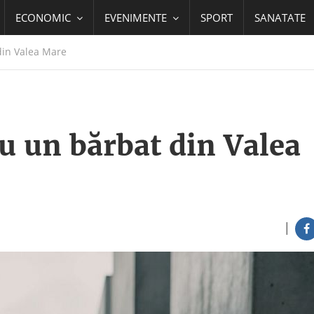
ECONOMIC
EVENIMENTE
SPORT
SANATATE
din Valea Mare
u un bărbat din Valea
|