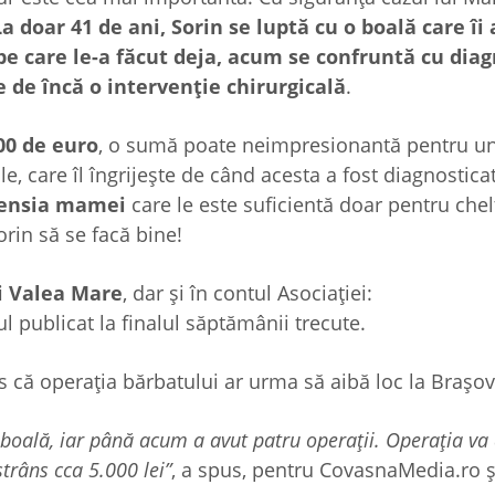
La doar 41 de ani, Sorin se luptă cu o boală care îi
i pe care le-a făcut deja, acum se confruntă cu dia
ie de încă o intervenție chirurgicală
.
800 de euro
, o sumă poate neimpresionantă pentru uni
e, care îl îngrijește de când acesta a fost diagnostica
 pensia mamei
care le este suficientă doar pentru chel
orin să se facă bine!
ei Valea Mare
, dar și în contul Asociației:
ul publicat la finalul săptămânii trecute.
 că operația bărbatului ar urma să aibă loc la Brașov
boală, iar până acum a avut patru operații. Operația va 
trâns cca 5.000 lei”
, a spus, pentru CovasnaMedia.ro ș