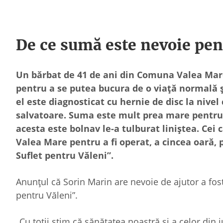
De ce sumă este nevoie pent
Un bărbat de 41 de ani din Comuna Valea Mare
pentru a se putea bucura de o viață normală şi
el este diagnosticat cu hernie de disc la nivel
salvatoare. Suma este mult prea mare pentru e
acesta este bolnav le-a tulburat liniștea. Cei c
Valea Mare pentru a fi operat, a cincea oară, 
Suflet pentru Văleni”.
Anunțul că Sorin Marin are nevoie de ajutor a fost
pentru Văleni”.
„Cu toții știm că sănătatea noastră și a celor din