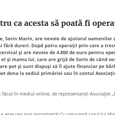
ru ca acesta să poată fi oper
, Sorin Marin, are nevoie de ajutorul oamenilor 
 fără dureri. După patru operații prin care a trec
 cervical și are nevoie de 4.800 de euro pentru ope
l și mama lui, care are grijă de Sorin de când ve
are pot și sunt dispuși să îl ajute financiar pe băr
pot dona la sediul primăriei sau în contul Asociați
 făcut în mediul online, de reprezentanții Asociației „
 jur este cea mai importantă! Cu siguranță cazul lui Ma