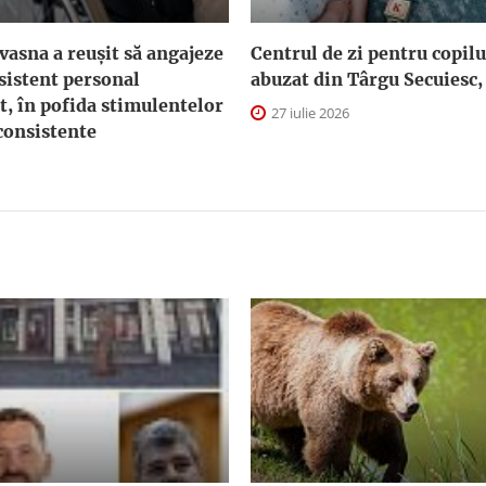
asna a reuşit să angajeze
Centrul de zi pentru copilu
sistent personal
abuzat din Târgu Secuiesc,
t, în pofida stimulentelor
27 iulie 2026
consistente