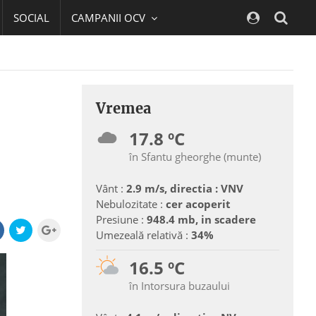
SOCIAL
CAMPANII OCV
Navig
Vremea
17.8 ºC
în Sfantu gheorghe (munte)
Vânt :
2.9 m/s, directia : VNV
Nebulozitate :
cer acoperit
Presiune :
948.4 mb, in scadere
Umezeală relativă :
34%
16.5 ºC
în Intorsura buzaului