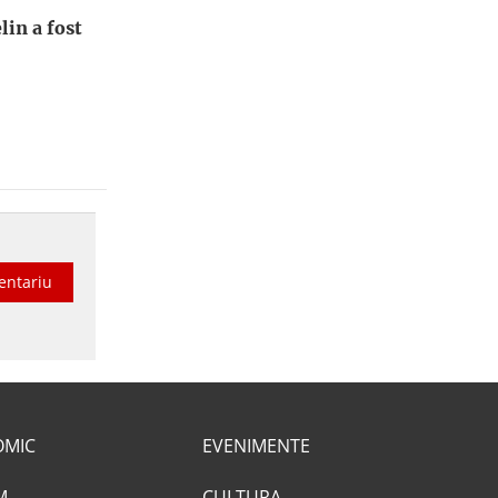
lin a fost
entariu
OMIC
EVENIMENTE
M
CULTURA