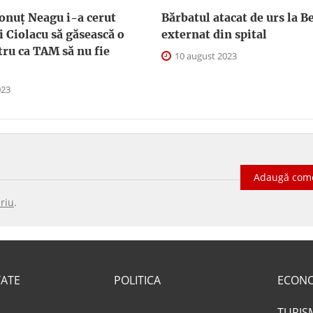
onuț Neagu i-a cerut
Bărbatul atacat de urs la Be
 Ciolacu să găsească o
externat din spital
tru ca TAM să nu fie
10 august 2023
023
Adaugă com
riu
.
TATE
POLITICA
ECON
TURIS