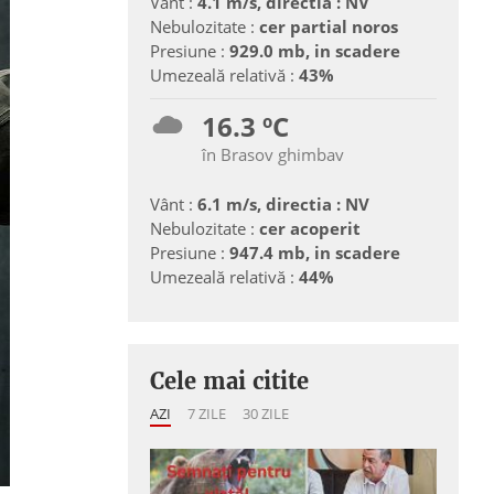
Vânt :
4.1 m/s, directia : NV
Nebulozitate :
cer partial noros
Presiune :
929.0 mb, in scadere
Umezeală relativă :
43%
16.3 ºC
în Brasov ghimbav
Vânt :
6.1 m/s, directia : NV
Nebulozitate :
cer acoperit
Presiune :
947.4 mb, in scadere
Umezeală relativă :
44%
Cele mai citite
AZI
7 ZILE
30 ZILE