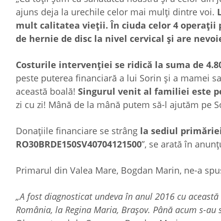
ajuns deja la urechile celor mai mulți dintre voi.
mult calitatea vieții. În ciuda celor 4 operați
de hernie de disc la nivel cervical și are nevo
Costurile intervenției se ridică la suma de 4.
peste puterea financiară a lui Sorin și a mamei sal
această boală!
Singurul venit al familiei este
zi cu zi! Mână de la mână putem să-l ajutăm pe S
Donațiile financiare se strâng
la sediul primări
RO30BRDE150SV40704121500
”, se arată în anunț
Primarul din Valea Mare, Bogdan Marin, ne-a spus
„A fost diagnosticat undeva în anul 2016 cu această 
România, la Regina Maria, Brașov. Până acum s-au s