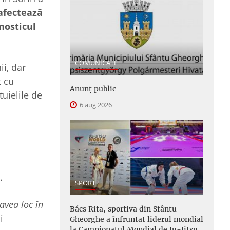
 afectează
gnosticul
COMUNICATE
i, dar
t cu
Anunţ public
tuielile de
6 aug 2026
.
SPORT
avea loc în
Bács Rita, sportiva din Sfântu
i
Gheorghe a înfruntat liderul mondial
la Campionatul Mondial de Ju-Jitsu