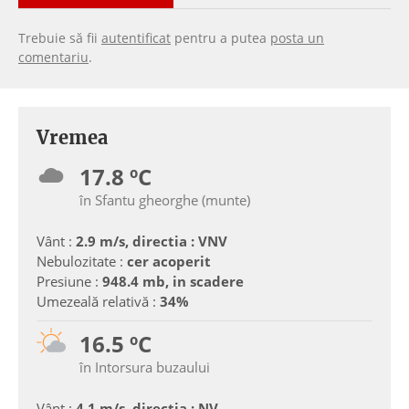
Trebuie să fii
autentificat
pentru a putea
posta un
comentariu
.
Vremea
17.8 ºC
în Sfantu gheorghe (munte)
Vânt :
2.9 m/s, directia : VNV
Nebulozitate :
cer acoperit
Presiune :
948.4 mb, in scadere
Umezeală relativă :
34%
16.5 ºC
în Intorsura buzaului
Vânt :
4.1 m/s, directia : NV