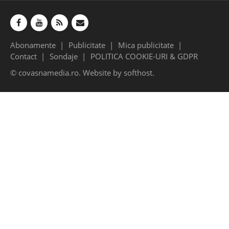
Abonamente
Publicitate
Mica publicitate
Contact
Sondaje
POLITICA COOKIE-URI & GDPR
© covasnamedia.ro. Website by
softhost
.