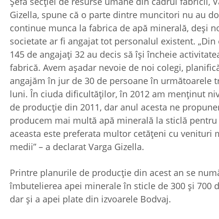
Șefa secției de resurse umane din cadrul fabricii, 
Gizella, spune că o parte dintre muncitori nu au do
continue munca la fabrica de apă minerală, deși n
societate ar fi angajat tot personalul existent. „Din 
145 de angajați 32 au decis să își încheie activitate
fabrică. Avem așadar nevoie de noi colegi, planifi
angajăm în jur de 30 de persoane în următoarele t
luni. În ciuda dificultăților, în 2012 am menținut ni
de producție din 2011, dar anul acesta ne propun
producem mai multă apă minerală la sticlă pentru
aceasta este preferata multor cetățeni cu venituri m
medii” – a declarat Varga Gizella.
Printre planurile de producție din acest an se num
îmbutelierea apei minerale în sticle de 300 și 700 
dar și a apei plate din izvoarele Bodvaj.