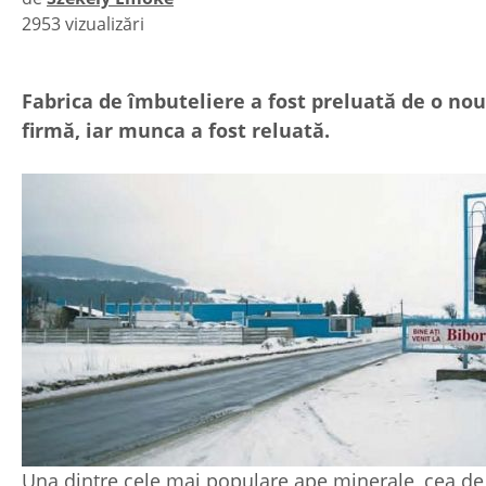
2953 vizualizări
|
Fabrica de îmbuteliere a fost preluată de o no
firmă, iar munca a fost reluată.
Una dintre cele mai populare ape minerale, cea de