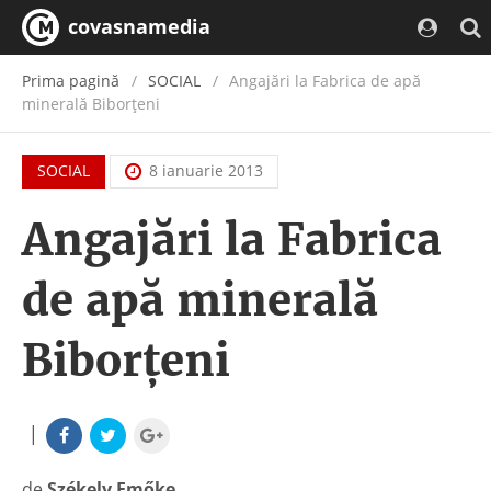
covasnamedia
Prima pagină
SOCIAL
Angajări la Fabrica de apă
minerală Biborţeni
SOCIAL
8 ianuarie 2013
Angajări la Fabrica
de apă minerală
Biborţeni
|
de
Székely Emőke