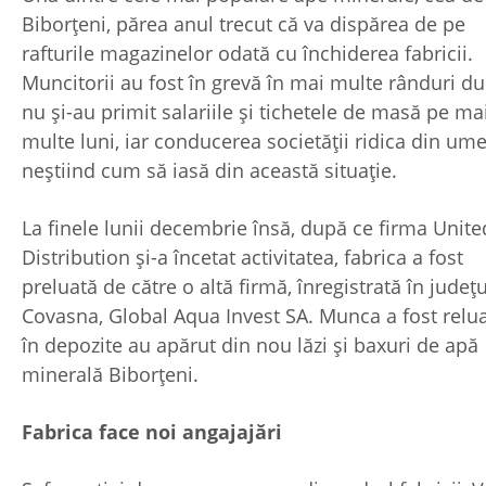
Biborțeni, părea anul trecut că va dispărea de pe
rafturile magazinelor odată cu închiderea fabricii.
Muncitorii au fost în grevă în mai multe rânduri d
nu și-au primit salariile și tichetele de masă pe ma
multe luni, iar conducerea societății ridica din ume
neștiind cum să iasă din această situație.
La finele lunii decembrie însă, după ce firma Unit
Distribution și-a încetat activitatea, fabrica a fost
preluată de către o altă firmă, înregistrată în județu
Covasna, Global Aqua Invest SA. Munca a fost reluat
în depozite au apărut din nou lăzi și baxuri de apă
minerală Biborțeni.
Fabrica face noi angajajări