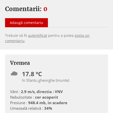
Comentarii:
0
Adaugă comentariu
Trebuie să fii
autentificat
pentru a putea
posta un
comentariu
.
Vremea
17.8 ºC
în Sfantu gheorghe (munte)
Vânt :
2.9 m/s, directia : VNV
Nebulozitate :
cer acoperit
Presiune :
948.4 mb, in scadere
Umezeală relativă :
34%