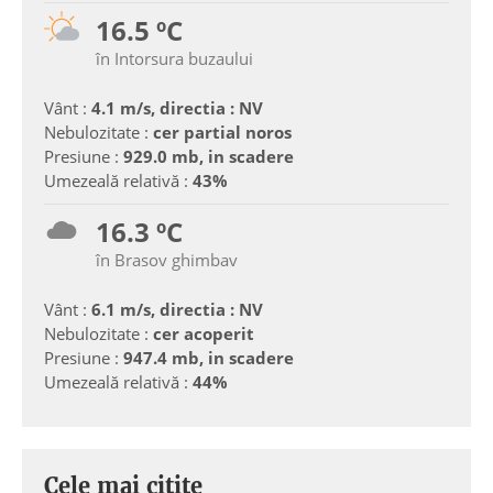
16.5 ºC
în Intorsura buzaului
Vânt :
4.1 m/s, directia : NV
Nebulozitate :
cer partial noros
Presiune :
929.0 mb, in scadere
Umezeală relativă :
43%
16.3 ºC
în Brasov ghimbav
Vânt :
6.1 m/s, directia : NV
Nebulozitate :
cer acoperit
Presiune :
947.4 mb, in scadere
Umezeală relativă :
44%
Cele mai citite