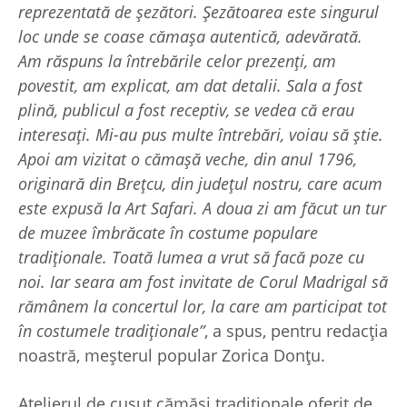
reprezentată de șezători. Șezătoarea este singurul
loc unde se coase cămașa autentică, adevărată.
Am răspuns la întrebările celor prezenți, am
povestit, am explicat, am dat detalii. Sala a fost
plină, publicul a fost receptiv, se vedea că erau
interesați. Mi-au pus multe întrebări, voiau să știe.
Apoi am vizitat o cămașă veche, din anul 1796,
originară din Brețcu, din județul nostru, care acum
este expusă la Art Safari. A doua zi am făcut un tur
de muzee îmbrăcate în costume populare
tradiționale. Toată lumea a vrut să facă poze cu
noi. Iar seara am fost invitate de Corul Madrigal să
rămânem la concertul lor, la care am participat tot
în costumele tradiționale”
, a spus, pentru redacția
noastră, meșterul popular Zorica Donțu.
Atelierul de cusut cămăși tradiționale oferit de