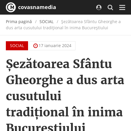
covasnamedia
Navi
Prima pagină
SOCIAL
Șezătoarea Sfântu Gheorghe a
dus arta cusutului tradițional în inima Bucureștiului
SOCIAL
17 ianuarie 2024
Șezătoarea Sfântu
Gheorghe a dus arta
cusutului
tradițional în inima
Bucureștiului