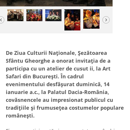
Previous
Next
De Ziua Culturii Naționale, Șezătoarea
Sfântu Gheorghe a onorat invitația de a
participa cu un atelier de cusut ii, la Art
Safari din București. În cadrul
evenimentului desfășurat duminică, 14
ianuarie a.c., la Palatul Dacia-România,
covăsnencele au impresionat publicul cu
tradițiile și frumusețea costumelor populare
românești.