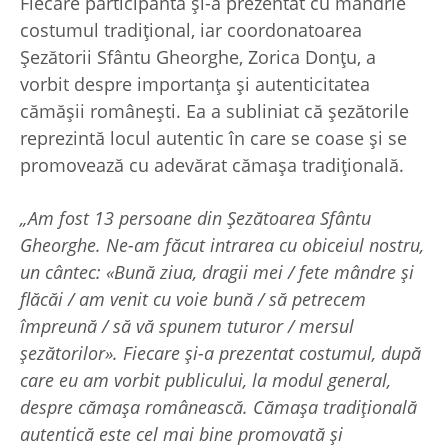
Fiecare participantă și-a prezentat cu mândrie
costumul tradițional, iar coordonatoarea
Șezătorii Sfântu Gheorghe, Zorica Donțu, a
vorbit despre importanța și autenticitatea
cămășii românești. Ea a subliniat că șezătorile
reprezintă locul autentic în care se coase și se
promovează cu adevărat cămașa tradițională.
„Am fost 13 persoane din Șezătoarea Sfântu
Gheorghe. Ne-am făcut intrarea cu obiceiul nostru,
un cântec: «Bună ziua, dragii mei / fete mândre și
flăcăi / am venit cu voie bună / să petrecem
împreună / să vă spunem tuturor / mersul
șezătorilor». Fiecare și-a prezentat costumul, după
care eu am vorbit publicului, la modul general,
despre cămașa românească. Cămașa tradițională
autentică este cel mai bine promovată și