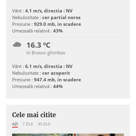
Vânt :
4.1 m/s, directia : NV
Nebulozitate :
cer partial noros
Presiune :
929.0 mb, in scadere
Umezeală relativă :
43%
16.3 ºC
în Brasov ghimbav
Vânt :
6.1 m/s, directia : NV
Nebulozitate :
cer acoperit
Presiune :
947.4 mb, in scadere
Umezeală relativă :
44%
Cele mai citite
AZI
7 ZILE
30 ZILE