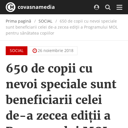
covasnamedia
Navi
Prima pagină
SOCIAL
650 de copii cu nevoi speciale
sunt beneficiarii celei de-a zecea ediții a Programului MOL
pentru sănătatea copiilor
SOCIAL
26 noiembrie 2018
650 de copii cu
nevoi speciale sunt
beneficiarii celei
de-a zecea ediții a