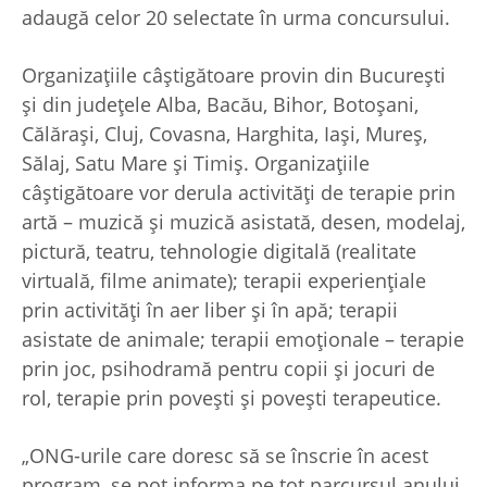
adaugă celor 20 selectate în urma concursului.
Organizațiile câștigătoare provin din București
și din județele Alba, Bacău, Bihor, Botoșani,
Călărași, Cluj, Covasna, Harghita, Iași, Mureș,
Sălaj, Satu Mare și Timiș. Organizațiile
câștigătoare vor derula activități de terapie prin
artă – muzică și muzică asistată, desen, modelaj,
pictură, teatru, tehnologie digitală (realitate
virtuală, filme animate); terapii experiențiale
prin activități în aer liber și în apă; terapii
asistate de animale; terapii emoționale – terapie
prin joc, psihodramă pentru copii și jocuri de
rol, terapie prin povești și povești terapeutice.
„ONG-urile care doresc să se înscrie în acest
program, se pot informa pe tot parcursul anului,