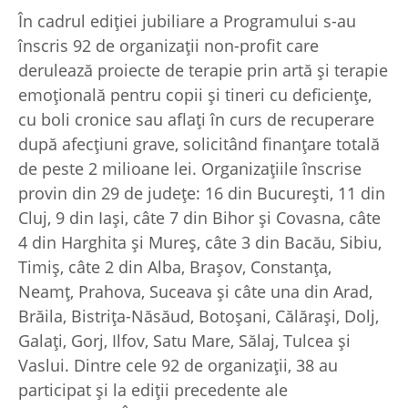
În cadrul ediției jubiliare a Programului s-au
înscris 92 de organizații non-profit care
derulează proiecte de terapie prin artă și terapie
emoțională pentru copii și tineri cu deficiențe,
cu boli cronice sau aflați în curs de recuperare
după afecțiuni grave, solicitând finanțare totală
de peste 2 milioane lei. Organizațiile înscrise
provin din 29 de județe: 16 din București, 11 din
Cluj, 9 din Iași, câte 7 din Bihor și Covasna, câte
4 din Harghita și Mureș, câte 3 din Bacău, Sibiu,
Timiș, câte 2 din Alba, Brașov, Constanța,
Neamț, Prahova, Suceava și câte una din Arad,
Brăila, Bistrița-Năsăud, Botoșani, Călărași, Dolj,
Galați, Gorj, Ilfov, Satu Mare, Sălaj, Tulcea și
Vaslui. Dintre cele 92 de organizații, 38 au
participat și la ediții precedente ale