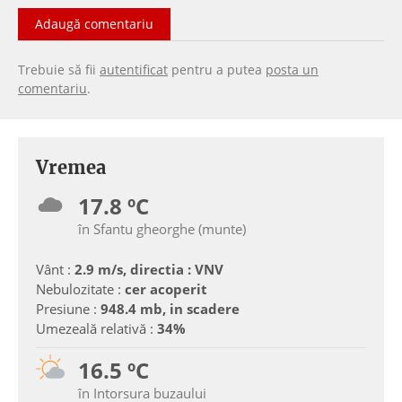
Adaugă comentariu
Trebuie să fii
autentificat
pentru a putea
posta un
comentariu
.
Vremea
17.8 ºC
în Sfantu gheorghe (munte)
Vânt :
2.9 m/s, directia : VNV
Nebulozitate :
cer acoperit
Presiune :
948.4 mb, in scadere
Umezeală relativă :
34%
16.5 ºC
în Intorsura buzaului