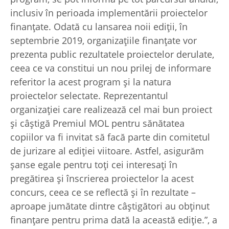
inclusiv în perioada implementării proiectelor
finanțate. Odată cu lansarea noii ediții, în
septembrie 2019, organizațiile finanțate vor
prezenta public rezultatele proiectelor derulate,
ceea ce va constitui un nou prilej de informare
referitor la acest program și la natura
proiectelor selectate. Reprezentantul
organizației care realizează cel mai bun proiect
și câștigă Premiul MOL pentru sănătatea
copiilor va fi invitat să facă parte din comitetul
de jurizare al ediției viitoare. Astfel, asigurăm
șanse egale pentru toți cei interesați în
pregătirea și înscrierea proiectelor la acest
concurs, ceea ce se reflectă și în rezultate –
aproape jumătate dintre câștigători au obținut
finanțare pentru prima dată la această ediție.”, a