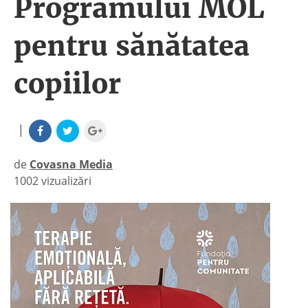
Programului MOL
pentru sănătatea
copiilor
|
de
Covasna Media
1002 vizualizări
|