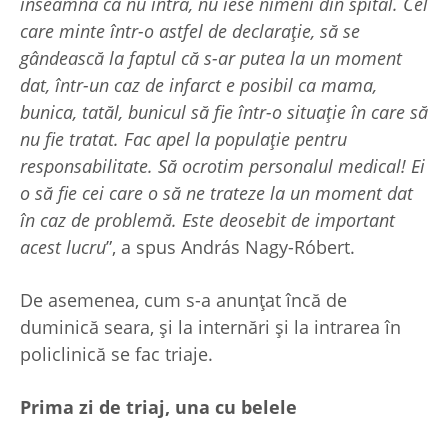
înseamnă că nu intră, nu iese nimeni din spital. Cel
care minte într-o astfel de declarație, să se
gândească la faptul că s-ar putea la un moment
dat, într-un caz de infarct e posibil ca mama,
bunica, tatăl, bunicul să fie într-o situație în care să
nu fie tratat. Fac apel la populație pentru
responsabilitate. Să ocrotim personalul medical! Ei
o să fie cei care o să ne trateze la un moment dat
în caz de problemă. Este deosebit de important
acest lucru
”, a spus András Nagy-Róbert.
De asemenea, cum s-a anunțat încă de
duminică seara, și la internări și la intrarea în
policlinică se fac triaje.
Prima zi de triaj, una cu belele