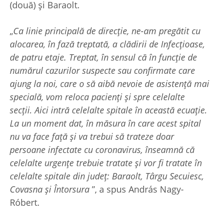
(două) și Baraolt.
„
Ca linie principală de direcție, ne-am pregătit cu
alocarea, în fază treptată, a clădirii de Infecțioase,
de patru etaje. Treptat, în sensul că în funcție de
numărul cazurilor suspecte sau confirmate care
ajung la noi, care o să aibă nevoie de asistență mai
specială, vom reloca pacienți și spre celelalte
secții. Aici intră celelalte spitale în această ecuație.
La un moment dat, în măsura în care acest spital
nu va face față și va trebui să trateze doar
persoane infectate cu coronavirus, înseamnă că
celelalte urgențe trebuie tratate și vor fi tratate în
celelalte spitale din județ: Baraolt, Târgu Secuiesc,
Covasna și Întorsura
”, a spus András Nagy-
Róbert.