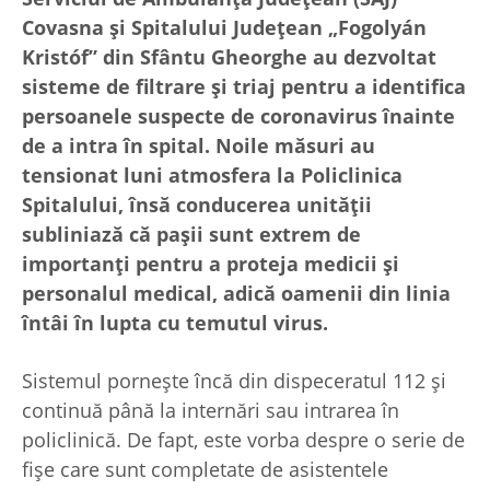
Covasna și Spitalului Județean „Fogolyán
Kristóf” din Sfântu Gheorghe au dezvoltat
sisteme de filtrare și triaj pentru a identifica
persoanele suspecte de coronavirus înainte
de a intra în spital. Noile măsuri au
tensionat luni atmosfera la Policlinica
Spitalului, însă conducerea unității
subliniază că pașii sunt extrem de
importanți pentru a proteja medicii și
personalul medical, adică oamenii din linia
întâi în lupta cu temutul virus.
Sistemul pornește încă din dispeceratul 112 și
continuă până la internări sau intrarea în
policlinică. De fapt, este vorba despre o serie de
fișe care sunt completate de asistentele