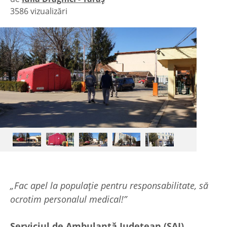
3586 vizualizări
|
„Fac apel la populație pentru responsabilitate, să
ocrotim personalul medical!”
Serviciul de Ambulanță Județean (SAJ)