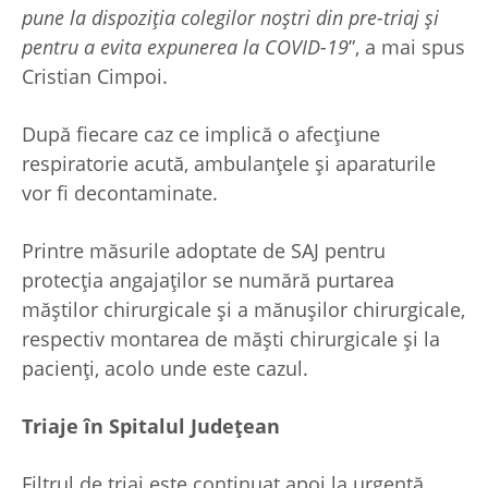
pune la dispoziția colegilor noștri din pre-triaj și
pentru a evita expunerea la COVID-19
”, a mai spus
Cristian Cimpoi.
După fiecare caz ce implică o afecțiune
respiratorie acută, ambulanțele și aparaturile
vor fi decontaminate.
Printre măsurile adoptate de SAJ pentru
protecția angajaților se numără purtarea
măștilor chirurgicale și a mănușilor chirurgicale,
respectiv montarea de măști chirurgicale și la
pacienți, acolo unde este cazul.
Triaje în Spitalul Județean
Filtrul de triaj este continuat apoi la urgență.