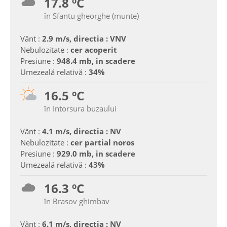
17.8 ºC
în Sfantu gheorghe (munte)
Vânt :
2.9 m/s, directia : VNV
Nebulozitate :
cer acoperit
Presiune :
948.4 mb, in scadere
Umezeală relativă :
34%
16.5 ºC
în Intorsura buzaului
Vânt :
4.1 m/s, directia : NV
Nebulozitate :
cer partial noros
Presiune :
929.0 mb, in scadere
Umezeală relativă :
43%
16.3 ºC
în Brasov ghimbav
Vânt :
6.1 m/s, directia : NV