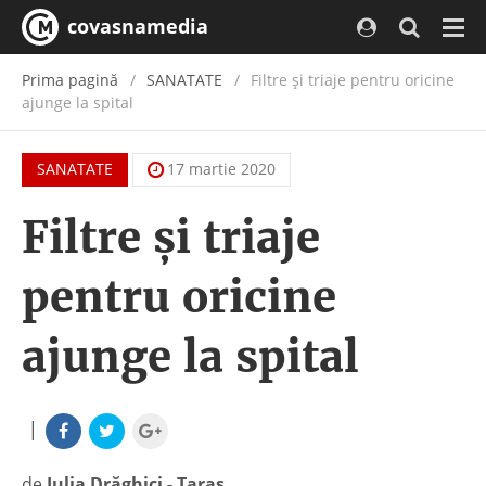
covasnamedia
Navi
Prima pagină
SANATATE
Filtre și triaje pentru oricine
ajunge la spital
SANATATE
17 martie 2020
Filtre și triaje
pentru oricine
ajunge la spital
|
de
Iulia Drăghici - Taraș