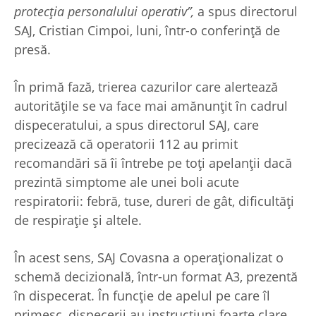
protecția personalului operativ”,
a spus directorul
SAJ, Cristian Cimpoi, luni, într-o conferință de
presă.
În primă fază, trierea cazurilor care alertează
autoritățile se va face mai amănunțit în cadrul
dispeceratului, a spus directorul SAJ, care
precizează că operatorii 112 au primit
recomandări să îi întrebe pe toți apelanții dacă
prezintă simptome ale unei boli acute
respiratorii: febră, tuse, dureri de gât, dificultăți
de respirație și altele.
În acest sens, SAJ Covasna a operaționalizat o
schemă decizională, într-un format A3, prezentă
în dispecerat. În funcție de apelul pe care îl
primesc, dispecerii au instrucțiuni foarte clare