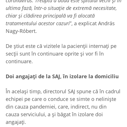
coronavirus. Treapta a doua este spitalul vechi și în
ultima fază, într-o situație de extremă necesitate,
chiar și clădirea principală va fi alocată
tratamentului acestor cazuri
”, a explicat András
Nagy-Róbert.
De știut este că vizitele la pacienții internați pe
secții sunt în continuare oprite și vor fi în
continuare.
Doi angajați de la SAJ, în izolare la domiciliu
În același timp, directorul SAJ spune că în cadrul
echipei pe care o conduce se simte o neliniște
din cauza pandemiei, care, indirect, nu din
cauza serviciului, a și băgat în izolare doi
angajați.