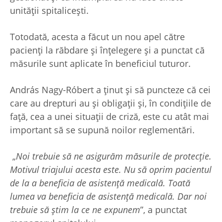
unității spitalicești.
Totodată, acesta a făcut un nou apel către
pacienți la răbdare și înțelegere și a punctat că
măsurile sunt aplicate în beneficiul tuturor.
András Nagy-Róbert a ținut și să puncteze că cei
care au drepturi au și obligații și, în condițiile de
față, cea a unei situații de criză, este cu atât mai
important să se supună noilor reglementări.
„
Noi trebuie să ne asigurăm măsurile de protecție.
Motivul triajului acesta este. Nu să oprim pacientul
de la a beneficia de asistență medicală. Toată
lumea va beneficia de asistență medicală. Dar noi
trebuie să știm la ce ne expunem
”, a punctat