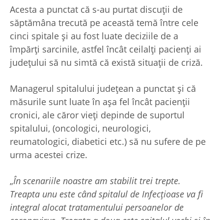
Acesta a punctat că s-au purtat discuții de
săptămâna trecută pe această temă între cele
cinci spitale și au fost luate deciziile de a
împărți sarcinile, astfel încât ceilalți pacienți ai
județului să nu simtă că există situații de criză.
Managerul spitalului județean a punctat și că
măsurile sunt luate în așa fel încât pacienții
cronici, ale căror vieți depinde de suportul
spitalului, (oncologici, neurologici,
reumatologici, diabetici etc.) să nu sufere de pe
urma acestei crize.
„
În scenariile noastre am stabilit trei trepte.
Treapta unu este când spitalul de Infecțioase va fi
integral alocat tratamentului persoanelor de