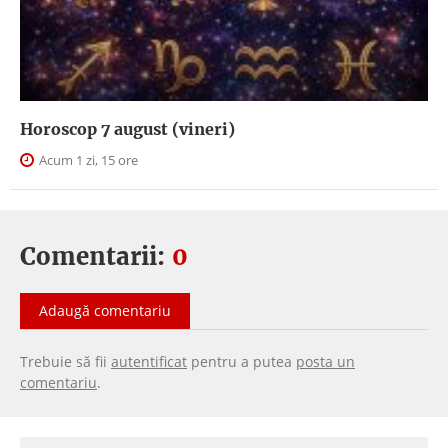
Horoscop 7 august (vineri)
Acum 1 zi, 15 ore
Comentarii:
0
Adaugă comentariu
Trebuie să fii
autentificat
pentru a putea
posta un
comentariu
.