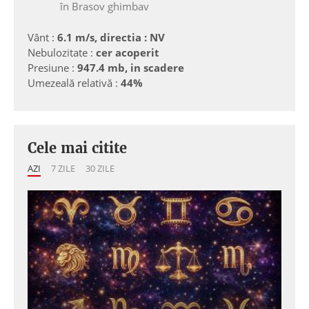
în Brasov ghimbav
Vânt :
6.1 m/s, directia : NV
Nebulozitate :
cer acoperit
Presiune :
947.4 mb, in scadere
Umezeală relativă :
44%
Cele mai citite
AZI
7 ZILE
30 ZILE