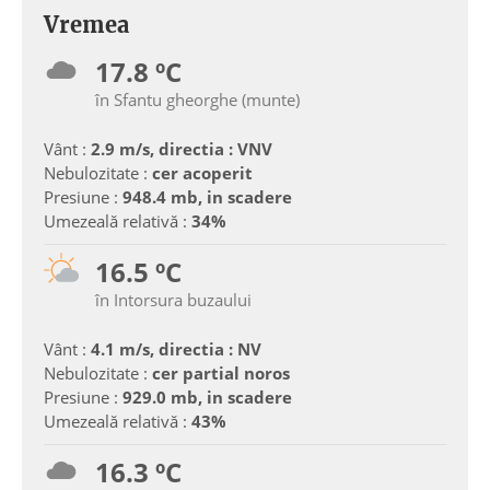
Vremea
17.8 ºC
în Sfantu gheorghe (munte)
Vânt :
2.9 m/s, directia : VNV
Nebulozitate :
cer acoperit
Presiune :
948.4 mb, in scadere
Umezeală relativă :
34%
16.5 ºC
în Intorsura buzaului
Vânt :
4.1 m/s, directia : NV
Nebulozitate :
cer partial noros
Presiune :
929.0 mb, in scadere
Umezeală relativă :
43%
16.3 ºC