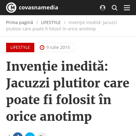
covasnamedia
Navi
Prima pagină
LIFESTYLE
Invenţie inedită: Jacuzzi
plutitor care poate fi folosit în orice anotimp
LIFESTYLE
9 iulie 2015
Invenţie inedită:
Jacuzzi plutitor care
poate fi folosit în
orice anotimp