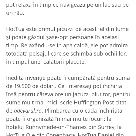
pot relaxa în timp ce navigează pe un lac sau pe
un râu.
HotTug este primul jacuzzi de acest fel din lume
şi poate găzdui şase-opt persoane în acelaşi
timp. Relaxându-se în apa caldă, ele pot admira
totodată peisajul care se schimbă sub ochii lor,
în timpul unei călătorii plăcute.
Inedita invenţie poate fi cumpărată pentru suma
de 19.500 de dolari. Cei interesaţi pot închiria
însă pentru câteva ore un jacuzzi plutitor, pentru
sume mult mai mici, scrie Huffington Post citat
de
adevarul.ro
. Plimbarea cu o cadă închiriată
poate fi organizată în mai multe locuri: la
hotelul Runnymede-on-Thames din Surrey, la
HotTug Ole din Copenhaga, HotTug Daniel din