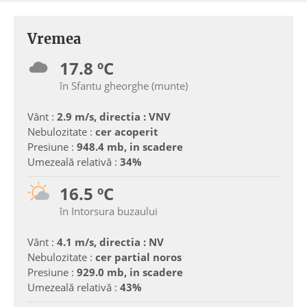
Vremea
17.8 ºC
în Sfantu gheorghe (munte)
Vânt :
2.9 m/s, directia : VNV
Nebulozitate :
cer acoperit
Presiune :
948.4 mb, in scadere
Umezeală relativă :
34%
16.5 ºC
în Intorsura buzaului
Vânt :
4.1 m/s, directia : NV
Nebulozitate :
cer partial noros
Presiune :
929.0 mb, in scadere
Umezeală relativă :
43%