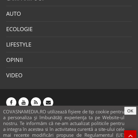
AUTO
ECOLOGIE
LIFESTYLE
OPINII
VIDEO
OK
COVASNAMEDIA.RO utilizează fişiere de tip cookie pentru
Abonamente
Publicitate
Mica publicitate
a personaliza și îmbunătăți experiența ta pe Website-ul
Contact
Sondaje
POLITICA COOKIE-URI & GDPR
nostru. Te informăm că ne-am actualizat politicile pentru
a integra în acestea si în activitatea curentă a site-ului cele
© covasnamedia.ro. Website by
softhost
.
mai recente modificări propuse de Regulamentul (UE)