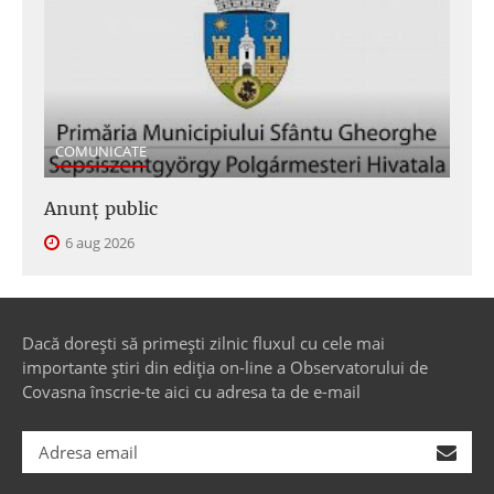
COMUNICATE
Anunţ public
6 aug 2026
Dacă dorești să primești zilnic fluxul cu cele mai
importante știri din ediția on-line a Observatorului de
Covasna înscrie-te aici cu adresa ta de e-mail