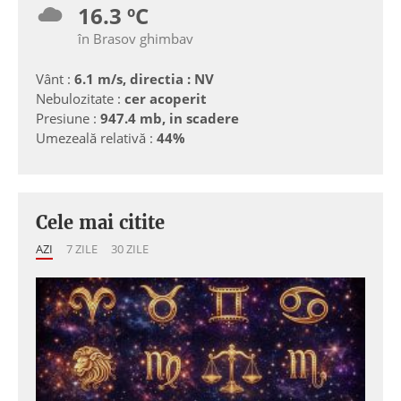
16.3 ºC
în Brasov ghimbav
Vânt :
6.1 m/s, directia : NV
Nebulozitate :
cer acoperit
Presiune :
947.4 mb, in scadere
Umezeală relativă :
44%
Cele mai citite
AZI
7 ZILE
30 ZILE