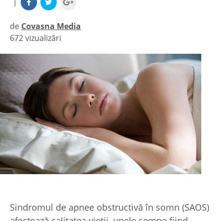
|
de
Covasna Media
672 vizualizări
|
Sindromul de apnee obstructivă în somn (SAOS)
afectează calitatea vieții, unele semne fiind