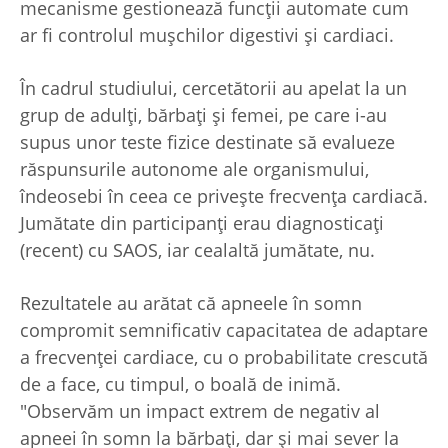
mecanisme gestionează funcții automate cum
ar fi controlul mușchilor digestivi și cardiaci.
În cadrul studiului, cercetătorii au apelat la un
grup de adulți, bărbați și femei, pe care i-au
supus unor teste fizice destinate să evalueze
răspunsurile autonome ale organismului,
îndeosebi în ceea ce privește frecvența cardiacă.
Jumătate din participanți erau diagnosticați
(recent) cu SAOS, iar cealaltă jumătate, nu.
Rezultatele au arătat că apneele în somn
compromit semnificativ capacitatea de adaptare
a frecvenței cardiace, cu o probabilitate crescută
de a face, cu timpul, o boală de inimă.
"Observăm un impact extrem de negativ al
apneei în somn la bărbați, dar și mai sever la