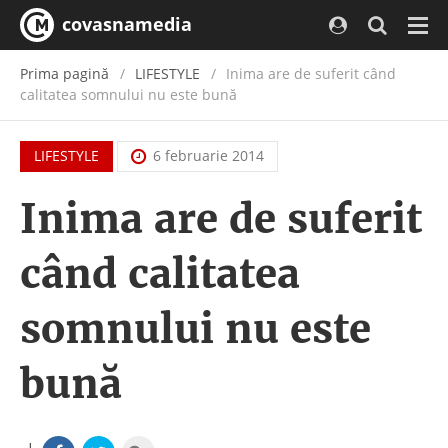
covasnamedia
Navi
Prima pagină
LIFESTYLE
Inima are de suferit când
calitatea somnului nu este bună
LIFESTYLE
6 februarie 2014
Inima are de suferit
când calitatea
somnului nu este
bună