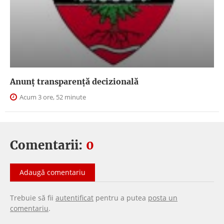
Anunţ transparenţă decizională
Acum 3 ore, 52 minute
Comentarii:
0
Adaugă comentariu
Trebuie să fii
autentificat
pentru a putea
posta un
comentariu
.