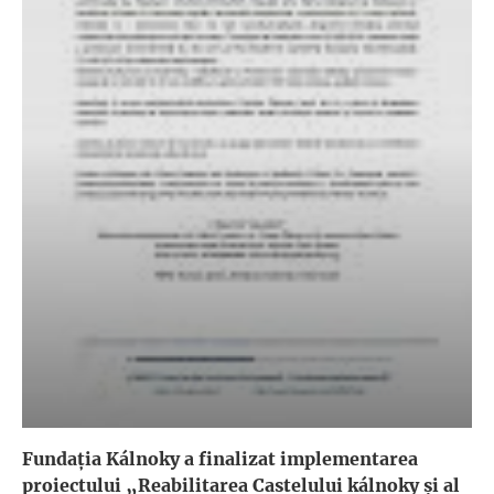
Fundația Kálnoky a finalizat implementarea
proiectului „Reabilitarea Castelului kálnoky și al