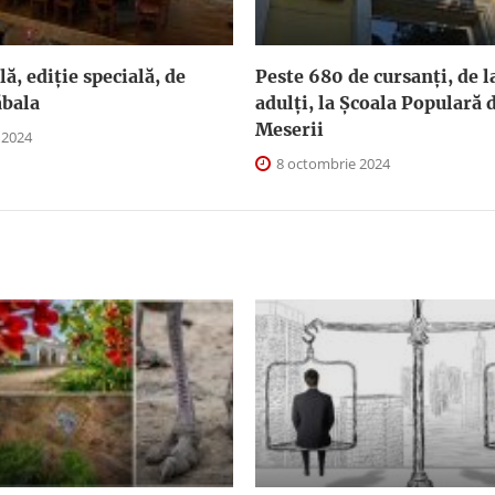
ă, ediție specială, de
Peste 680 de cursanți, de la
ăbala
adulți, la Școala Populară d
Meserii
 2024
8 octombrie 2024