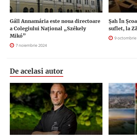
Gáll Annamária este noua directoare
Șah În Școal
a Colegiului Național „Székely
suflet, la Z
Mikó”
9 octombrie
7 noiembrie 2024
De acelasi autor