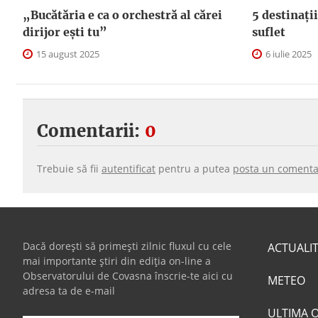
„Bucătăria e ca o orchestră al cărei
5 destinații
dirijor ești tu”
suflet
15 august 2025
6 iulie 2025
Comentarii:
0
Trebuie să fii
autentificat
pentru a putea
posta un comenta
Dacă dorești să primești zilnic fluxul cu cele
ACTUALI
mai importante știri din ediția on-line a
Observatorului de Covasna înscrie-te aici cu
METEO
adresa ta de e-mail
ULTIMA 