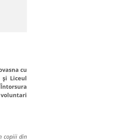
Covasna cu
 și Liceul
Întorsura
voluntari
 copiii din