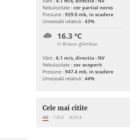
Vânt :
4.1 m/s, directia : NV
Nebulozitate :
cer partial noros
Presiune :
929.0 mb, in scadere
Umezeală relativă :
43%
16.3 ºC
în Brasov ghimbav
Vânt :
6.1 m/s, directia : NV
Nebulozitate :
cer acoperit
Presiune :
947.4 mb, in scadere
Umezeală relativă :
44%
Cele mai citite
AZI
7 ZILE
30 ZILE