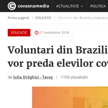
covasnamedia
ACTUALITATE
POLITICA
Prima pagină
EDUCATIE
Voluntari din Brazilia, Indonezi
EDUCATIE
EDUCATIE
27 noiembrie 2018
Voluntari din Brazil
vor preda elevilor c
de
Iulia Drăghici - Taraș
|
1103 vizualizări