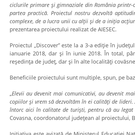
ciclurile primare și gimnaziale din România printr-o
partea practică. Proiectul nostru dezvoltă aptitudi
complexe, de a lucra unii cu alții și de a iniția acț
prezentarea proiectului realizat de AIESEC.
Proiectul „Discover” este la a 3-a ediție în jude
ianuarie 2018, dar și în iunie 2018. În total, p
reședința de județ, dar și în alte localități covă
Beneficiile proiectului sunt multiple, spun, pe ba
„
Elevii au devenit mai comunicativi, au devenit mai
copiilor și vrem să dezvoltăm în ei calități de lideri
întorc aici în calitate de turiști, pentru că au legat
Covasna, coordonatorul județean al proiectului, 
Inițiativa este avizată de Ministerul Educației Na