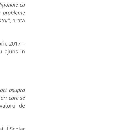
iționale cu
la probleme
ător
”, arată
brie 2017 –
au ajuns în
pact asupra
tari care se
rvatorul de
atul Școlar