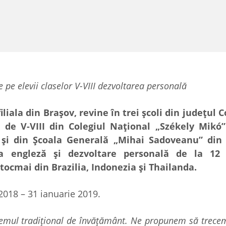
e pe elevii claselor V-VIII dezvoltarea personală
liala din Brașov, revine în trei școli din județul 
e de V-VIII din Colegiul Național „Székely Mikó”
și din Școala Generală „Mihai Sadoveanu” din 
a engleză și dezvoltare personală de la 12 
 tocmai din Brazilia, Indonezia și Thailanda.
2018 – 31 ianuarie 2019.
stemul tradițional de învățământ. Ne propunem să trecem