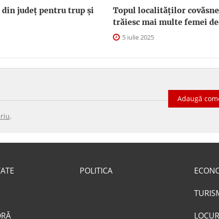
 din județ pentru trup și
Topul localităților covăsn
trăiesc mai multe femei de
5 iulie 2025
Adaugă com
riu
.
TATE
POLITICA
ECON
TURIS
ORĂ
LOCUR