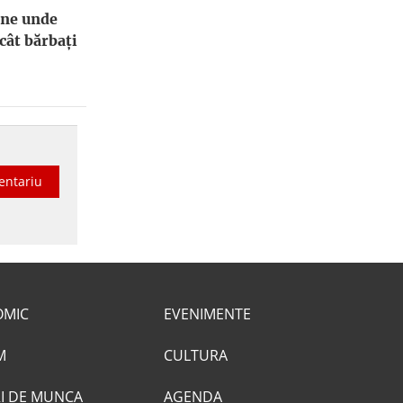
ene unde
cât bărbați
entariu
OMIC
EVENIMENTE
M
CULTURA
I DE MUNCA
AGENDA