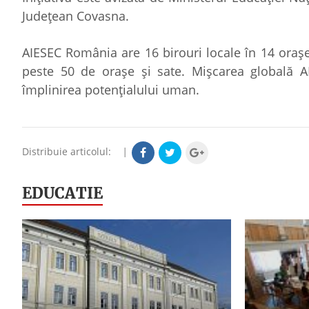
Județean Covasna.
AIESEC România are 16 birouri locale în 14 orașe d
peste 50 de orașe și sate. Mișcarea globală 
împlinirea potențialului uman.
Distribuie articolul:
|
EDUCATIE