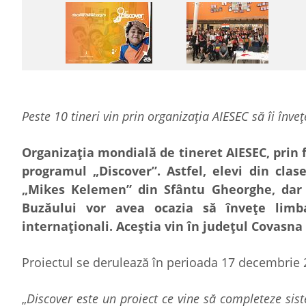
Peste 10 tineri vin prin organizația AIESEC să îi înveț
Organizația mondială de tineret AIESEC, prin fi
programul „Discover”. Astfel, elevi din clas
„Mikes Kelemen” din Sfântu Gheorghe, dar 
Buzăului vor avea ocazia să învețe limb
internaționali. Aceștia vin în județul Covasna
Proiectul se derulează în perioada 17 decembrie 
„
Discover este un proiect ce vine să completeze si