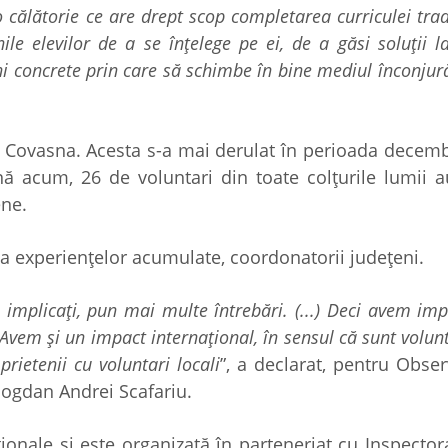
 călătorie ce are drept scop completarea curriculei trad
nile elevilor de a se înțelege pe ei, de a găsi soluții 
iuni concrete prin care să schimbe în bine mediul înconjur
țul Covasna. Acesta s-a mai derulat în perioada decem
ână acum, 26 de voluntari din toate colțurile lumii 
snene.
za experiențelor acumulate, coordonatorii județeni.
 implicați, pun mai multe întrebări. (...) Deci avem im
. Avem și un impact internațional, în sensul că sunt volun
 prietenii cu voluntari locali
”, a declarat, pentru Obse
Bogdan Andrei Scafariu.
ționale și este organizată în parteneriat cu Inspector