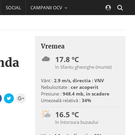
SOCIAL
CAMPANII OCV
Navig
Vremea
17.8 ºC
anda
în Sfantu gheorghe (munte)
Vânt :
2.9 m/s, directia : VNV
Nebulozitate :
cer acoperit
Presiune :
948.4 mb, in scadere
Umezeală relativă :
34%
16.5 ºC
în Intorsura buzaului