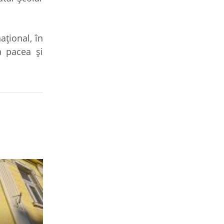
ațional, în
a pacea și