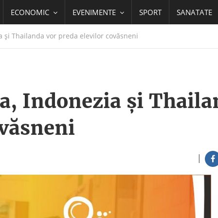
ECONOMIC
EVENIMENTE
SPORT
SANATATE
a și Thailanda vor preda elevilor covăsneni
ia, Indonezia și Thail
ovăsneni
|