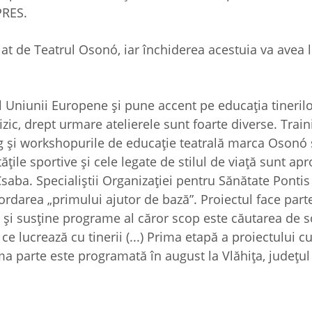
PRES.
at de Teatrul Osonó, iar închiderea acestuia va avea l
l Uniunii Europene şi pune accent pe educaţia tineril
zic, drept urmare atelierele sunt foarte diverse. Train
ng şi workshopurile de educaţie teatrală marca Osonó
ţile sportive şi cele legate de stilul de viaţă sunt ap
saba. Specialiştii Organizaţiei pentru Sănătate Pontis
rdarea „primului ajutor de bază”. Proiectul face parte
 şi susţine programe al căror scop este căutarea de so
lucrează cu tinerii (...) Prima etapă a proiectului cu t
ima parte este programată în august la Vlăhiţa, judeţul