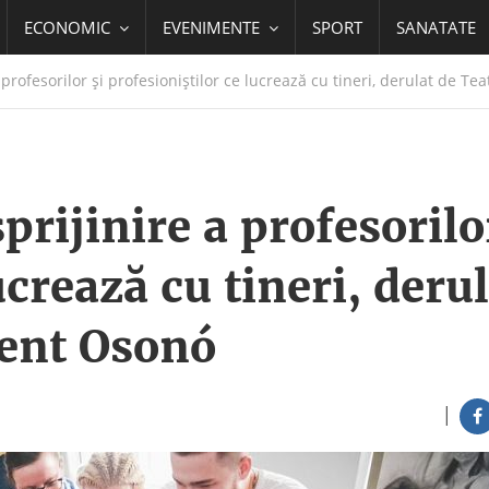
ECONOMIC
EVENIMENTE
SPORT
SANATATE
profesorilor şi profesioniştilor ce lucrează cu tineri, derulat de 
rijinire a profesorilo
ucrează cu tineri, deru
dent Osonó
|