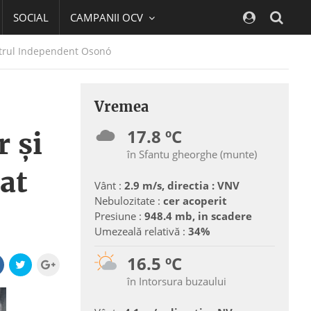
SOCIAL
CAMPANII OCV
Navig
Teatrul Independent Osonó
Vremea
17.8 ºC
r şi
în Sfantu gheorghe (munte)
lat
Vânt :
2.9 m/s, directia : VNV
Nebulozitate :
cer acoperit
Presiune :
948.4 mb, in scadere
Umezeală relativă :
34%
16.5 ºC
în Intorsura buzaului