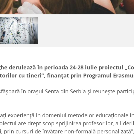
e derulează în perioada 24-28 iulie proiectul „C
torilor cu tineri”, finanţat prin Programul Erasmu
esfăşoară în oraşul Senta din Serbia şi reuneşte partici
caţi experienţă în domeniul metodelor educaţionale i
iectul are drept scop sprijinirea profesorilor, a lideri
ri, prin cursuri de învăţare non-formală personalizată”,