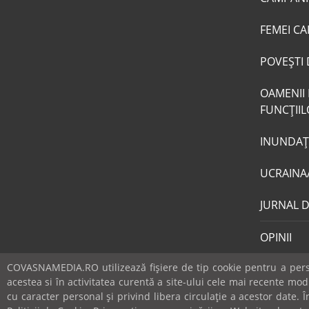
FEMEI CA
POVEŞTI 
OAMENII 
FUNCŢII
INUNDAŢI
UCRAINA
JURNAL 
OPINII
COVASNAMEDIA.RO utilizează fişiere de tip cookie pentru a perso
acestea si în activitatea curentă a site-ului cele mai recente mo
cu caracter personal și privind libera circulație a acestor date.
© covasnamedia.ro. Website by
softhost
.
Abonamente