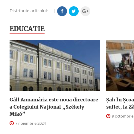
Distribuie articolul:
|
EDUCATIE
Gáll Annamária este noua directoare
Șah În Școal
a Colegiului Național „Székely
suflet, la Z
Mikó”
9 octombrie
7 noiembrie 2024