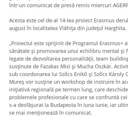
într-un comunicat de presă remis miercuri AGER
Acesta este cel de-al 14-lea proiect Erasmus derul
august în localitatea Vlăhiţa din judeţul Harghita.
„Proiectul este sprijinit de Programul Erasmus+ a
sănătate şi promovarea unui echilibru mental şi fi
legate de dezvoltarea personalităţii, team buildi
susţinute de Fazakas Misi şi Mucha Oszkár. Activită
sub coordonarea lui Szőcs Enikő şi Szőcs Károly C
Mureş vor susţine un workshop de instruire în aco
iniţiativă regională pe termen lung, care deschide
problemele profesionale cu care se confruntă cei ce 
s-a desfăşurat la Budapesta în luna iunie, iar ult
se mai menţionează în comunicat.