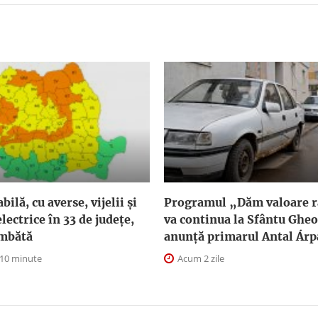
ilă, cu averse, vijelii și
Programul „Dăm valoare ra
lectrice în 33 de județe,
va continua la Sfântu Ghe
âmbătă
anunţă primarul Antal Árp
 10 minute
Acum 2 zile