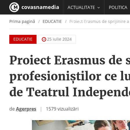
covasnamedia
ACTUALITATE
POLITICA
Prima pagină
EDUCATIE
Proiect Erasmus de sprijinire a 
EDUCATIE
EDUCATIE
25 iulie 2024
Proiect Erasmus de sp
profesioniştilor ce l
de Teatrul Indepen
de
Agerpres
|
1579 vizualizări