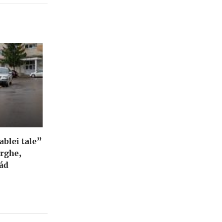
blei tale”
orghe,
ád