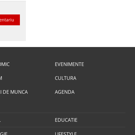
entariu
OMIC
EVENIMENTE
M
CULTURA
I DE MUNCA
AGENDA
L
EDUCATIE
GIE
LIFESTYLE