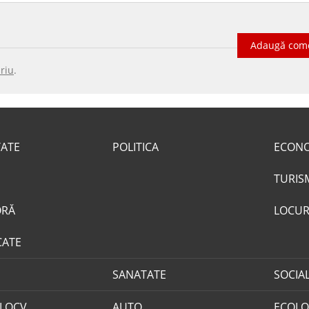
Adaugă com
riu
.
TATE
POLITICA
ECON
TURIS
ORĂ
LOCUR
CATE
SANATATE
SOCIA
I OCV
AUTO
ECOLO