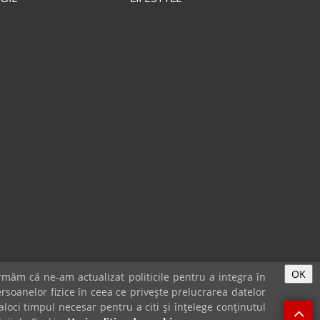
OK
măm că ne-am actualizat politicile pentru a integra în
rsoanelor fizice în ceea ce privește prelucrarea datelor
loci timpul necesar pentru a citi și înțelege conținutul
IE-URI & GDPR