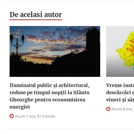
De acelasi autor
Iluminatul public şi arhitectural,
Vreme instab
reduse pe timpul nopţii la Sfântu
descărcări e
Gheorghe pentru economisirea
vineri și s
energiei
Acum 8 ore,
Acum 1 ora, 51 minute