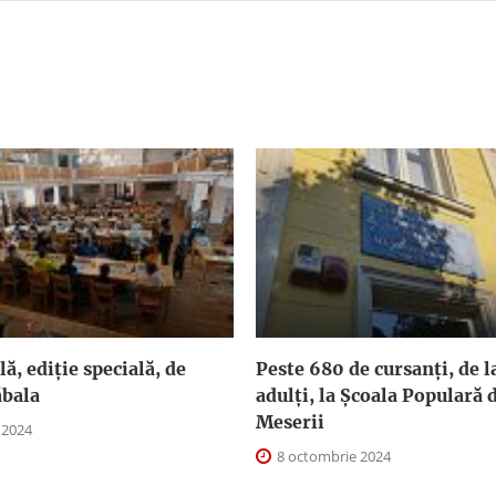
ă, ediție specială, de
Peste 680 de cursanți, de la
ăbala
adulți, la Școala Populară d
Meserii
 2024
8 octombrie 2024