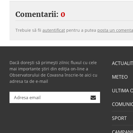
Comentarii:
0
Trebuie să fii
autentificat
pentru a putea
posta un comenta
Dacă dorești să primești zilnic fluxul cu cele
ACTUALI
mai importante știri din ediția on-line a
Observatorului de Covasna înscrie-te aici cu
METEO
adresa ta de e-mail
ULTIMA 
COMUNI
SPORT
CAMPANI