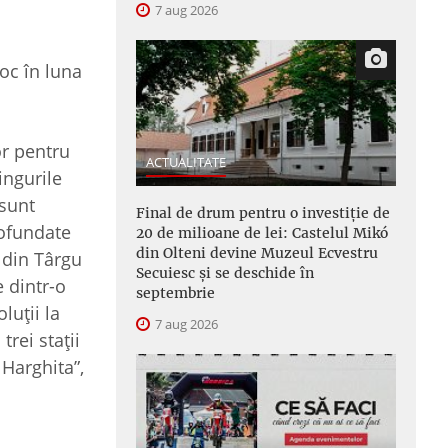
7 aug 2026
oc în luna
or pentru
ACTUALITATE
ingurile
 sunt
Final de drum pentru o investiție de
rofundate
20 de milioane de lei: Castelul Mikó
din Olteni devine Muzeul Ecvestru
 din Târgu
Secuiesc și se deschide în
 dintr-o
septembrie
luţii la
7 aug 2026
rei staţii
 Harghita”,