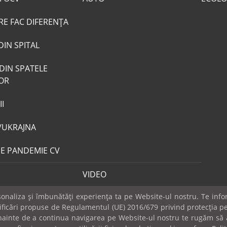
RE FAC DIFERENȚA
DIN SPITAL
DIN SPATELE
LOR
I
/UKRAJNA
DE PANDEMIE CV
VIDEO
naliza și îmbunătăți experiența ta pe Website-ul nostru. Te infor
dificări propuse de Regulamentul (UE) 2016/679 privind protecția pe
 Înainte de a continua navigarea pe Website-ul nostru te rugăm să a
Publicitate
Mica publicitate
Contact
Sondaje
POLITICA COOK