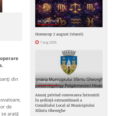
ACTUALITATE
Horoscop 7 august (vineri)
7 aug 2026
ooperare
s.
panţi din
COMUNICATE
Anunţ privind convocarea întrunirii
novatoare,
în şedinţă extraordinară a
Consiliului Local al Municipiului
lor de
Sfântu Gheorghe
 se arată