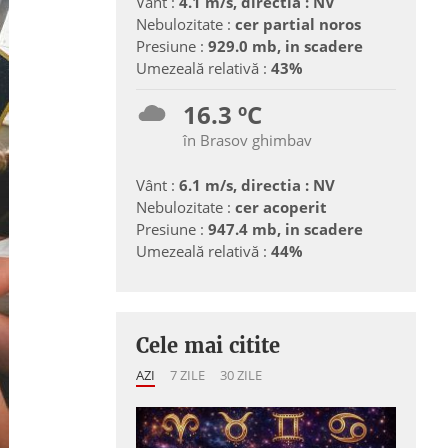
Vânt :
4.1 m/s, directia : NV
Nebulozitate :
cer partial noros
Presiune :
929.0 mb, in scadere
Umezeală relativă :
43%
16.3 ºC
în Brasov ghimbav
Vânt :
6.1 m/s, directia : NV
Nebulozitate :
cer acoperit
Presiune :
947.4 mb, in scadere
Umezeală relativă :
44%
Cele mai citite
AZI
7 ZILE
30 ZILE