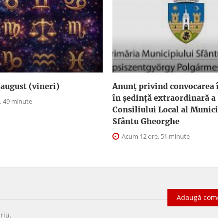
august (vineri)
Anunţ privind convocarea î
în şedinţă extraordinară a
, 49 minute
Consiliului Local al Munici
Sfântu Gheorghe
Acum 12 ore, 51 minute
Adaugă com
riu
.