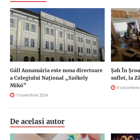
Gáll Annamária este noua directoare
Șah În Școal
a Colegiului Național „Székely
suflet, la Z
Mikó”
9 octombrie
7 noiembrie 2024
De acelasi autor