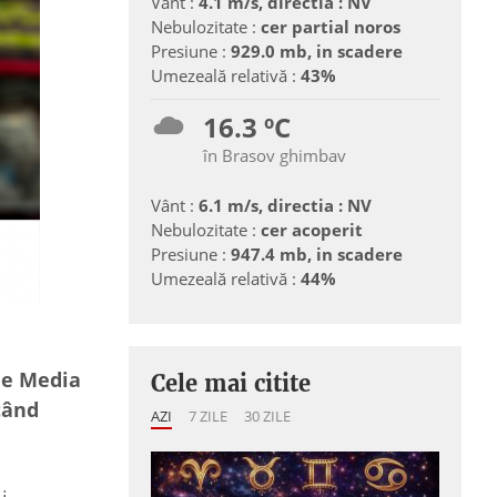
Vânt :
4.1 m/s, directia : NV
Nebulozitate :
cer partial noros
Presiune :
929.0 mb, in scadere
Umezeală relativă :
43%
16.3 ºC
în Brasov ghimbav
Vânt :
6.1 m/s, directia : NV
Nebulozitate :
cer acoperit
Presiune :
947.4 mb, in scadere
Umezeală relativă :
44%
ție Media
Cele mai citite
tând
AZI
7 ZILE
30 ZILE