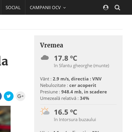
SOCIAL
CAMPANII OCV
Navig
Vremea
17.8 ºC
la
în Sfantu gheorghe (munte)
Vânt :
2.9 m/s, directia : VNV
Nebulozitate :
cer acoperit
Presiune :
948.4 mb, in scadere
Umezeală relativă :
34%
16.5 ºC
în Intorsura buzaului