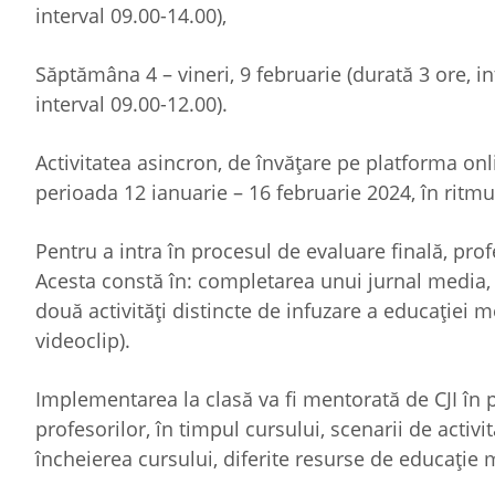
interval 09.00-14.00),
Săptămâna 4 – vineri, 9 februarie (durată 3 ore, i
interval 09.00-12.00).
Activitatea asincron, de învățare pe platforma onlin
perioada 12 ianuarie – 16 februarie 2024, în ritmul
Pentru a intra în procesul de evaluare finală, pro
Acesta constă în: completarea unui jurnal media, d
două activități distincte de infuzare a educație
videoclip).
Implementarea la clasă va fi mentorată de CJI în p
profesorilor, în timpul cursului, scenarii de activi
încheierea cursului, diferite resurse de educație me