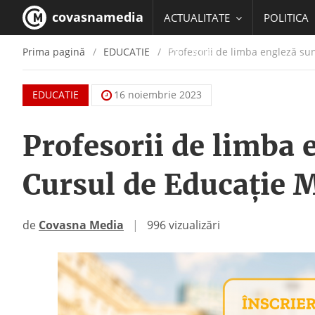
covasnamedia
ACTUALITATE
POLITICA
Prima pagină
EDUCATIE
Profesorii de limba engleză sun
EDUCATIE
EDUCATIE
16 noiembrie 2023
Profesorii de limba 
Cursul de Educație 
de
Covasna Media
|
996 vizualizări