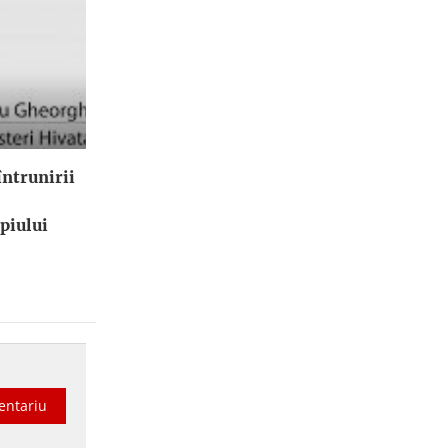
ntrunirii
piului
entariu