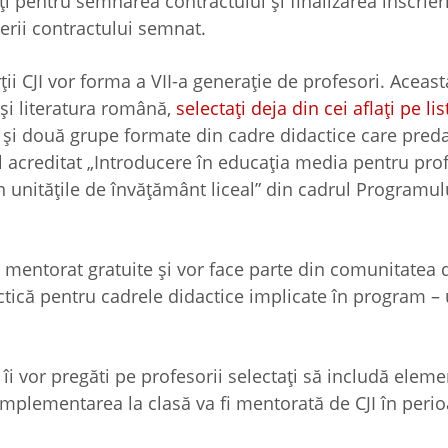
ți pentru semnarea contractului și finalizarea înscrieri
erii contractului semnat.
ii CJI vor forma a VII-a generație de profesori. Aceast
și literatura română,
selectați deja din cei aflați pe li
a, și două grupe formate din cadre didactice care pre
ul acreditat „Introducere în educația media pentru pro
n unitățile de învățământ liceal” din cadrul Programul
și mentorat gratuite și vor face parte din comunitatea 
ctică pentru cadrele didactice implicate în program –
îi vor pregăti pe profesorii selectați să includă elem
Implementarea la clasă va fi mentorată de CJI în peri