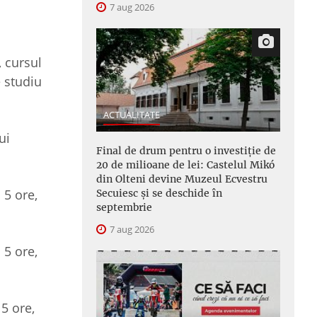
7 aug 2026
, cursul
e studiu
ACTUALITATE
ui
Final de drum pentru o investiție de
20 de milioane de lei: Castelul Mikó
din Olteni devine Muzeul Ecvestru
 5 ore,
Secuiesc și se deschide în
septembrie
7 aug 2026
 5 ore,
 5 ore,