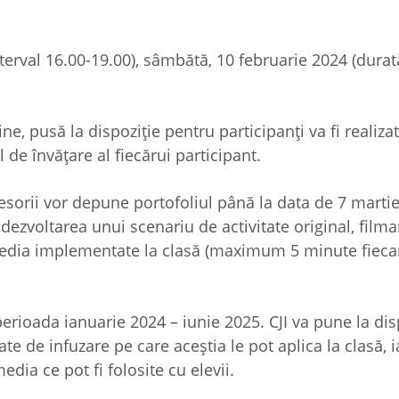
nterval 16.00-19.00), sâmbătă, 10 februarie 2024 (durat
e, pusă la dispoziție pentru participanți va fi realizat
 de învățare al fiecărui participant.
fesorii vor depune portofoliul până la data de 7 marti
ezvoltarea unui scenariu de activitate original, filma
i media implementate la clasă (maximum 5 minute fieca
erioada ianuarie 2024 – iunie 2025. CJI va pune la dis
tate de infuzare pe care aceștia le pot aplica la clasă, 
dia ce pot fi folosite cu elevii.