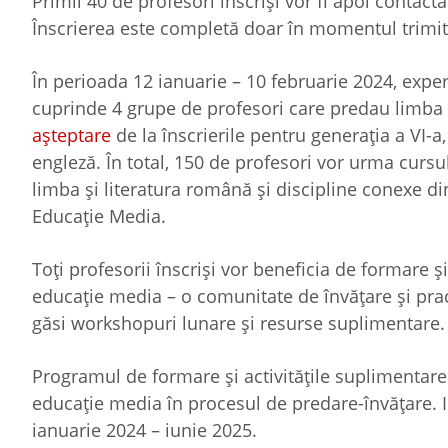
Primii 40 de profesori înscriși vor fi apoi contacta
Înscrierea este completă doar în momentul trimit
În perioada 12 ianuarie – 10 februarie 2024, experț
cuprinde 4 grupe de profesori care predau limba 
așteptare
de la înscrierile pentru generația a VI-
engleză. În total, 150 de profesori vor urma curs
limba și literatura română și discipline conexe di
Educație Media.
Toți profesorii înscriși vor beneficia de formare 
educație media – o comunitate de învățare și pra
găsi workshopuri lunare și resurse suplimentare.
Programul de formare și activitățile suplimentare 
educație media în procesul de predare-învățare. 
ianuarie 2024 – iunie 2025.