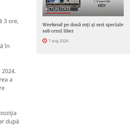
ACTUALITATE
ă 3 ore,
Weekend pe două roți și seri speciale
sub cerul liber
7 aug 2026
ă în
e 2024.
rea a
re
poziția
iar după