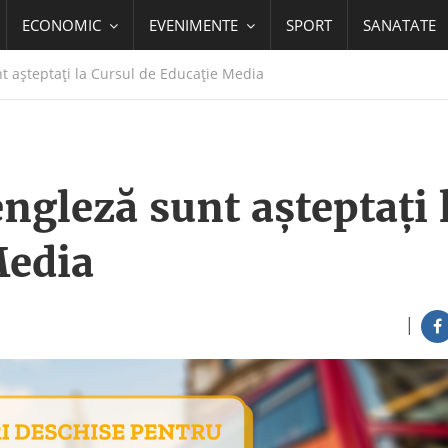
ECONOMIC
EVENIMENTE
SPORT
SANATATE
t așteptați la Cursul de Educație Media
engleză sunt așteptați 
Media
|