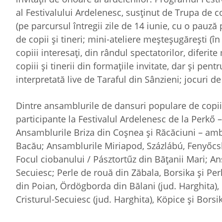
al Festivalului Ardelenesc, susţinut de Trupa de c
(pe parcursul întregii zile de 14 iunie, cu o pauz
de copii şi tineri; mini-ateliere meşteşugăreşti (î
copiii interesaţi, din rândul spectatorilor, diferit
copiii şi tinerii din formaţiile invitate, dar şi pen
interpretată live de Taraful din Sânzieni; jocuri de
Dintre ansamblurile de dansuri populare de copii 
participante la Festivalul Ardelenesc de la Perkő 
Ansamblurile Briza din Coşnea şi Răcăciuni – amb
Bacău; Ansamblurile Miriapod, Százlábú, Fenyőcsk
Focul ciobanului / Pásztortűz din Băţanii Mari; A
Secuiesc; Perle de rouă din Zăbala, Borsika şi Perk
din Poian, Ördögborda din Bălani (jud. Harghita),
Cristurul-Secuiesc (jud. Harghita), Köpice şi Bor