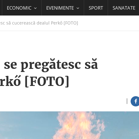
ECONOMIC
EVENIMENTE
SPORT
SANATATE
tesc să cucerească dealul Perkő [FOTO]
i se pregătesc să
erkő [FOTO]
|