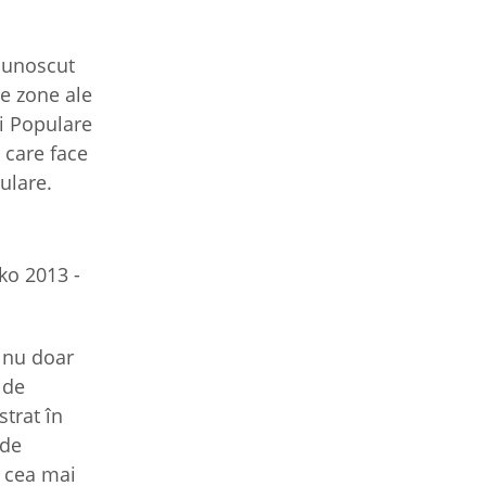
 cunoscut
te zone ale
ri Populare
 care face
ulare.
 nu doar
 de
strat în
 de
ă cea mai