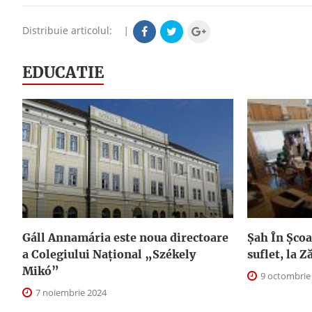
Distribuie articolul:
|
EDUCATIE
Gáll Annamária este noua directoare
Șah În Școal
a Colegiului Național „Székely
suflet, la Z
Mikó”
9 octombrie
7 noiembrie 2024