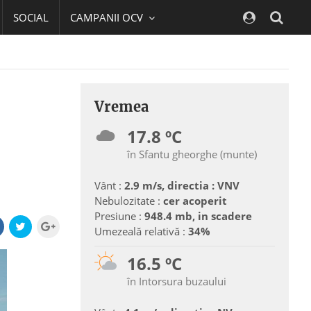
SOCIAL
CAMPANII OCV
Navig
Vremea
17.8 ºC
în Sfantu gheorghe (munte)
Vânt :
2.9 m/s, directia : VNV
Nebulozitate :
cer acoperit
Presiune :
948.4 mb, in scadere
Umezeală relativă :
34%
16.5 ºC
în Intorsura buzaului