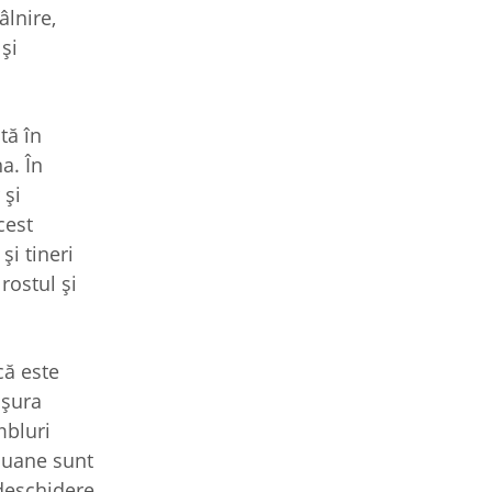
âlnire,
şi
tă în
a. În
 şi
cest
şi tineri
rostul şi
că este
ăşura
mbluri
căuane sunt
 deschidere