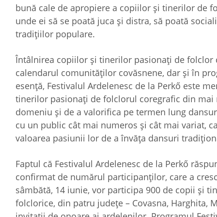
bună cale de apropiere a copiilor şi tinerilor de f
unde ei să se poată juca şi distra, să poată social
tradiţiilor populare.
Întâlnirea copiilor şi tinerilor pasionaţi de folclor
calendarul comunităţilor covăsnene, dar şi în prog
esenţă, Festivalul Ardelenesc de la Perkő este menit
tinerilor pasionaţi de folclorul coregrafic din mai
domeniu şi de a valorifica pe termen lung dansuril
cu un public cât mai numeros şi cât mai variat, ca
valoarea pasiunii lor de a învăţa dansuri tradiţion
Faptul că Festivalul Ardelenesc de la Perkő răspun
confirmat de numărul participanţilor, care a cresc
sâmbătă, 14 iunie, vor participa 900 de copii şi t
folclorice, din patru judeţe – Covasna, Harghita,
invitaţii de onoare ai ardelenilor. Programul Fest