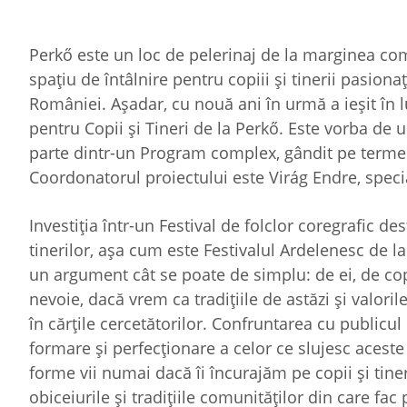
Perkő este un loc de pelerinaj de la marginea com
spaţiu de întâlnire pentru copiii şi tinerii pasionaţ
României. Aşadar, cu nouă ani în urmă a ieşit în 
pentru Copii şi Tineri de la Perkő. Este vorba de u
parte dintr-un Program complex, gândit pe termen l
Coordonatorul proiectului este Virág Endre, special
Investiţia într-un Festival de folclor coregrafic des
tinerilor, aşa cum este Festivalul Ardelenesc de la
un argument cât se poate de simplu: de ei, de cop
nevoie, dacă vrem ca tradiţiile de astăzi şi valoril
în cărţile cercetătorilor. Confruntarea cu publicul 
formare şi perfecţionare a celor ce slujesc aceste a
forme vii numai dacă îi încurajăm pe copii şi tine
obiceiurile şi tradiţiile comunităţilor din care fac