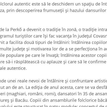
olclorul autentic este să le deschidem un spaţiu de înt
iza, prin descoperirea frumuseţii şi hazului dansurilor 
 de la Perkő a devenit o tradiţie în zonă, o tradiţie intra
ramul turiştilor care îşi fac vacanţa în judeţul Covasn
 a facilita două tipuri de întâlniri: întâlnirea copiilor
 multe judeţe şi motivarea lor de a se perfecţiona în a
e populare pe care le învaţă; întâlnirea acestor copii 
re să-i răsplătească cu aplauze şi care să le confirme 
ale autentice.
de unei reale nevoi de întâlnire şi confruntare artisti
ut an de an. La ediţia de anul acesta, care se va desf
ineri (maghiari, români, romi), dansatori în 35 de ansa
 Mureş şi Bacău. Copiii din ansamblurile folclorice bă
ivalului este structurat în patru module: concertul de