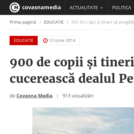
covasnamedia
ACTUALITATE
POLITICA
Prima pagină
EDUCATIE
900 de copii şi tineri se pregă
EDUCATIE
EDUCATIE
13 iunie 2014
900 de copii şi tiner
cucerească dealul P
de
Covasna Media
|
913 vizualizări