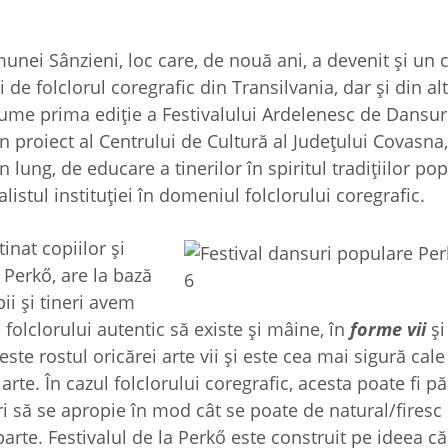
unei Sânzieni, loc care, de nouă ani, a devenit şi un
i de folclorul coregrafic din Transilvania, dar şi din al
lume prima ediţie a Festivalului Ardelenesc de Dansu
n proiect al Centrului de Cultură al Judeţului Covasna,
ung, de educare a tinerilor în spiritul tradiţiilor pop
istul instituţiei în domeniul folclorului coregrafic.
tinat copiilor şi
 Perkő, are la bază
ii şi tineri avem
e folclorului autentic să existe şi mâine, în
forme vii
şi
este rostul oricărei arte vii şi este cea mai sigură cale
rte. În cazul folclorului coregrafic, acesta poate fi pă
ri să se apropie în mod cât se poate de natural/firesc
 parte. Festivalul de la Perkő este construit pe ideea c