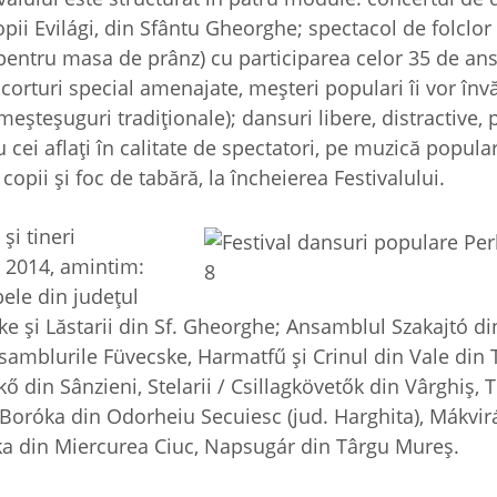
opii Evilági, din Sfântu Gheorghe; spectacol de folclor
ă pentru masa de prânz) cu participarea celor 35 de a
n corturi special amenajate, meşteri populari îi vor înv
e meşteşuguri tradiţionale); dansuri libere, distractive,
tru cei aflaţi în calitate de spectatori, pe muzică popula
 copii şi foc de tabără, la încheierea Festivalului.
şi tineri
– 2014, amintim:
ele din judeţul
e şi Lăstarii din Sf. Gheorghe; Ansamblul Szakajtó di
nsamblurile Füvecske, Harmatfű şi Crinul din Vale din
ő din Sânzieni, Stelarii / Csillagkövetők din Vârghiș, 
 Boróka din Odorheiu Secuiesc (jud. Harghita), Mákvir
sika din Miercurea Ciuc, Napsugár din Târgu Mureş.