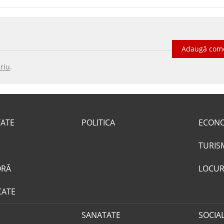
Adaugă com
riu
.
TATE
POLITICA
ECON
TURIS
ORĂ
LOCUR
CATE
SANATATE
SOCIA