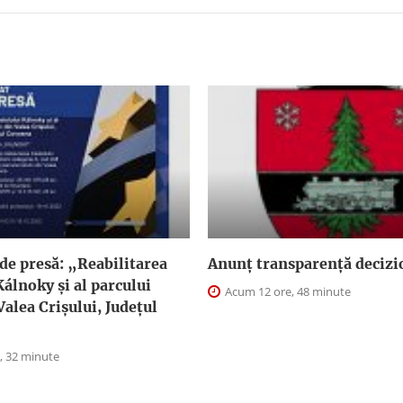
de presă: „Reabilitarea
Anunţ transparenţă decizi
Kálnoky și al parcului
Acum 12 ore, 48 minute
Valea Crișului, Județul
, 32 minute