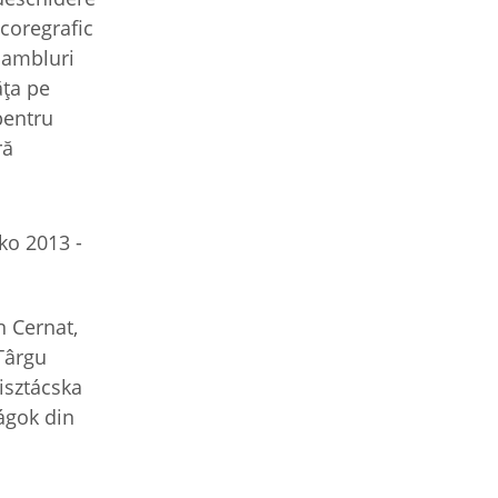
 coregrafic
nsambluri
ăţa pe
 pentru
ră
n Cernat,
 Târgu
Tisztácska
ágok din