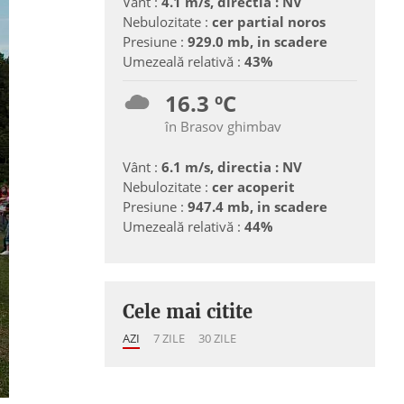
Vânt :
4.1 m/s, directia : NV
Nebulozitate :
cer partial noros
Presiune :
929.0 mb, in scadere
Umezeală relativă :
43%
16.3 ºC
în Brasov ghimbav
Vânt :
6.1 m/s, directia : NV
Nebulozitate :
cer acoperit
Presiune :
947.4 mb, in scadere
Umezeală relativă :
44%
Cele mai citite
AZI
7 ZILE
30 ZILE