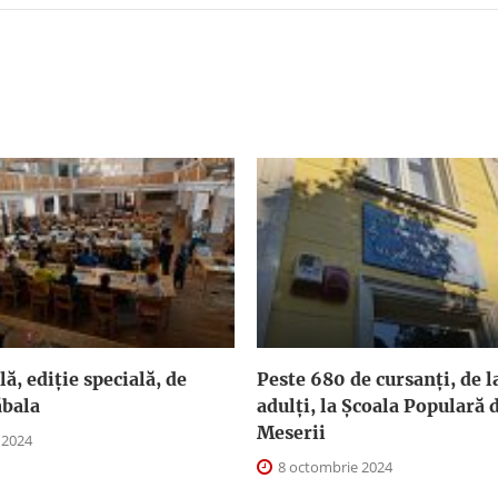
ă, ediție specială, de
Peste 680 de cursanți, de la
ăbala
adulți, la Școala Populară d
Meserii
 2024
8 octombrie 2024