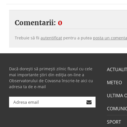
Comentarii:
0
Trebuie să fii
autentificat
pentru a putea
posta un comenta
Dacă dorești să primești zilnic fluxul cu cele
ACTUALI
mai importante știri din ediția on-line a
Observatorului de Covasna înscrie-te aici cu
METEO
adresa ta de e-mail
ULTIMA 
COMUNI
SPORT