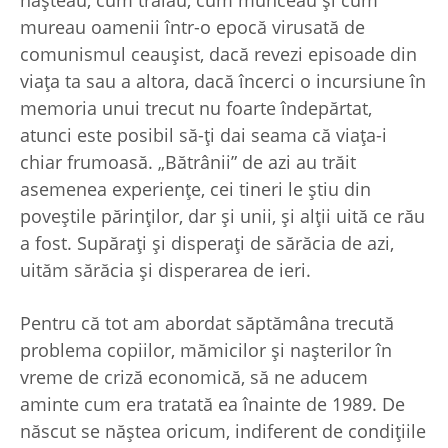
mureau oamenii într-o epocă virusată de
comunismul ceauşist, dacă revezi episoade din
viaţa ta sau a altora, dacă încerci o incursiune în
memoria unui trecut nu foarte îndepărtat,
atunci este posibil să-ţi dai seama că viaţa-i
chiar frumoasă. „Bătrânii” de azi au trăit
asemenea experienţe, cei tineri le ştiu din
poveştile părinţilor, dar şi unii, şi alţii uită ce rău
a fost. Supăraţi şi disperaţi de sărăcia de azi,
uităm sărăcia şi disperarea de ieri.
Pentru că tot am abordat săptămâna trecută
problema copiilor, mămicilor şi naşterilor în
vreme de criză economică, să ne aducem
aminte cum era tratată ea înainte de 1989. De
născut se năştea oricum, indiferent de condiţiile