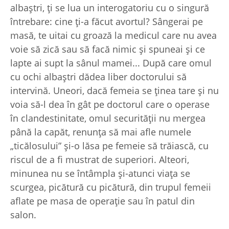
albaştri, ţi se lua un interogatoriu cu o singură
întrebare: cine ţi-a făcut avortul? Sângerai pe
masă, te uitai cu groază la medicul care nu avea
voie să zică sau să facă nimic şi spuneai şi ce
lapte ai supt la sânul mamei... După care omul
cu ochi albaştri dădea liber doctorului să
intervină. Uneori, dacă femeia se ţinea tare şi nu
voia să-l dea în gât pe doctorul care o operase
în clandestinitate, omul securităţii nu mergea
până la capăt, renunţa să mai afle numele
„ticălosului” şi-o lăsa pe femeie să trăiască, cu
riscul de a fi mustrat de superiori. Alteori,
minunea nu se întâmpla şi-atunci viaţa se
scurgea, picătură cu picătură, din trupul femeii
aflate pe masa de operaţie sau în patul din
salon.