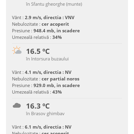
în Sfantu gheorghe (munte)
Vânt :
2.9 m/s, directia : VNV
Nebulozitate :
cer acoperit
Presiune :
948.4 mb, in scadere
Umezeală relativă :
34%
16.5 ºC
în Intorsura buzaului
Vânt :
4.1 m/s, directia : NV
Nebulozitate :
cer partial noros
Presiune :
929.0 mb, in scadere
Umezeală relativă :
43%
16.3 ºC
în Brasov ghimbav
Vânt :
6.1 m/s, directia : NV
Nebulozitate :
cer acoperit