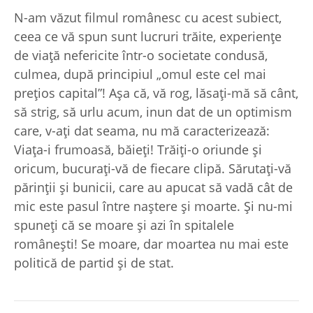
N-am văzut filmul românesc cu acest subiect,
ceea ce vă spun sunt lucruri trăite, experienţe
de viaţă nefericite într-o societate condusă,
culmea, după principiul „omul este cel mai
preţios capital”! Aşa că, vă rog, lăsaţi-mă să cânt,
să strig, să urlu acum, inun dat de un optimism
care, v-aţi dat seama, nu mă caracterizează:
Viaţa-i frumoasă, băieţi! Trăiţi-o oriunde şi
oricum, bucuraţi-vă de fiecare clipă. Sărutaţi-vă
părinţii şi bunicii, care au apucat să vadă cât de
mic este pasul între naştere şi moarte. Şi nu-mi
spuneţi că se moare şi azi în spitalele
româneşti! Se moare, dar moartea nu mai este
politică de partid şi de stat.