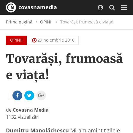
covasnamedia
Navi
Prima pagină
OPINII
Tovarăşi, frumoasă e viaţa!
OPINII
29 noiembrie 2010
Tovarăşi, frumoasă
e viaţa!
|
de
Covasna Media
1132 vizualizări
|
Dumitru Manolăchescu
Mi-am amintit zilele