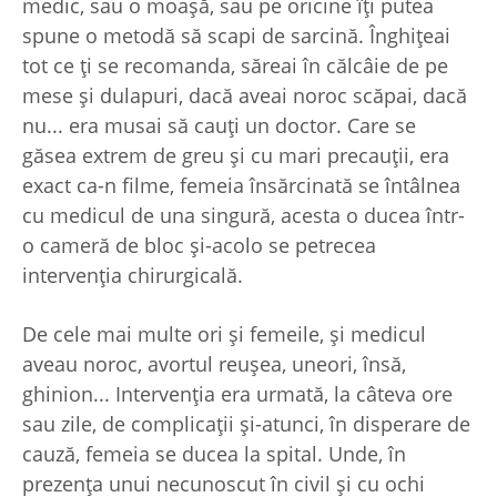
medic, sau o moaşă, sau pe oricine îţi putea
spune o metodă să scapi de sarcină. Înghiţeai
tot ce ţi se recomanda, săreai în călcâie de pe
mese şi dulapuri, dacă aveai noroc scăpai, dacă
nu... era musai să cauţi un doctor. Care se
găsea extrem de greu şi cu mari precauţii, era
exact ca-n filme, femeia însărcinată se întâlnea
cu medicul de una singură, acesta o ducea într-
o cameră de bloc şi-acolo se petrecea
intervenţia chirurgicală.
De cele mai multe ori şi femeile, şi medicul
aveau noroc, avortul reuşea, uneori, însă,
ghinion... Intervenţia era urmată, la câteva ore
sau zile, de complicaţii şi-atunci, în disperare de
cauză, femeia se ducea la spital. Unde, în
prezenţa unui necunoscut în civil şi cu ochi