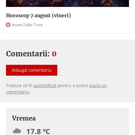
Horoscop 7 august (vineri)
Acum 2 zile, 7 ore
Comentarii:
0
Adaugă comentariu
Trebuie să fii
autentificat
pentru a putea
posta un
comentariu
.
Vremea
17.8 ºC