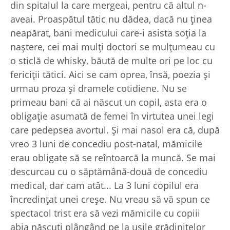
din spitalul la care mergeai, pentru că altul n-
aveai. Proaspătul tătic nu dădea, dacă nu ţinea
neapărat, bani medicului care-i asista soţia la
naştere, cei mai mulţi doctori se mulţumeau cu
o sticlă de whisky, băută de multe ori pe loc cu
fericiţii tătici. Aici se cam oprea, însă, poezia şi
urmau proza şi dramele cotidiene. Nu se
primeau bani că ai născut un copil, asta era o
obligaţie asumată de femei în virtutea unei legi
care pedepsea avortul. Şi mai nasol era că, după
vreo 3 luni de concediu post-natal, mămicile
erau obligate să se reîntoarcă la muncă. Se mai
descurcau cu o săptămână-două de concediu
medical, dar cam atât... La 3 luni copilul era
încredinţat unei creşe. Nu vreau să vă spun ce
spectacol trist era să vezi mămicile cu copiii
abia născuţi plângând pe la uşile grădiniţelor