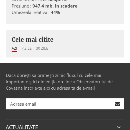
Presiune :
947.4 mb, in scadere
Umezeală relativă :
44%
Cele mai citite
AZI
7 ZILE
30 ZILE
Dacă dorești să primești zilnic fluxul cu cele mai
importante știri din ediția on-line a Observatorului de
Covasna înscrie-te aici cu adresa ta de e-mail
ACTUALITATE