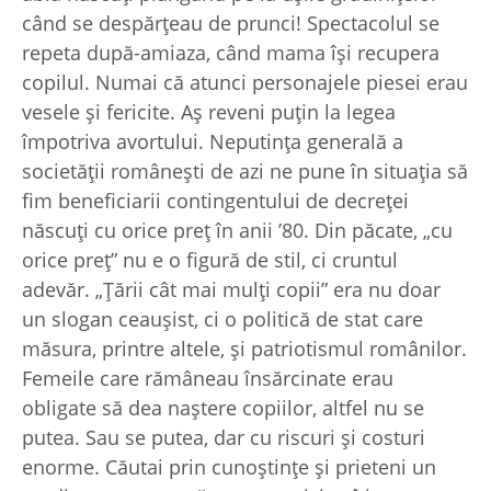
când se despărţeau de prunci! Spectacolul se
repeta după-amiaza, când mama îşi recupera
copilul. Numai că atunci personajele piesei erau
vesele şi fericite. Aş reveni puţin la legea
împotriva avortului. Neputinţa generală a
societăţii româneşti de azi ne pune în situaţia să
fim beneficiarii contingentului de decreţei
născuţi cu orice preţ în anii ’80. Din păcate, „cu
orice preţ” nu e o figură de stil, ci cruntul
adevăr. „Ţării cât mai mulţi copii” era nu doar
un slogan ceauşist, ci o politică de stat care
măsura, printre altele, şi patriotismul românilor.
Femeile care rămâneau însărcinate erau
obligate să dea naştere copiilor, altfel nu se
putea. Sau se putea, dar cu riscuri şi costuri
enorme. Căutai prin cunoştinţe şi prieteni un