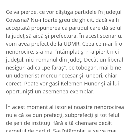
Ce va pierde, ce vor câştiga partidele în judeţul
Covasna? Nu-i foarte greu de ghicit, dacă va fi
acceptată propunerea ca partidul care dă şeful
la judeţ să aibă şi prefectura. În acest scenariu,
vom avea prefect de la UDMR. Ceea ce n-ar fi o
nenorocire, s-a mai întâmplat şi n-a pierit nici
judeţul, nici românul din judeţ. Decât un liberal
nesigur, adică „pe făraş”, pe tobogan, mai bine
un udemerist mereu necesar şi, uneori, chiar
corect. Poate vor găsi Kelemen Hunor şi-ai lui
oportunişti un asemenea exemplar.
În acest moment al istoriei noastre nenorocirea
nu e că se pun prefecţi, subprefecţi şi tot felul
de şefi de instituţii fără altă chemare decât
carnetul de partid. S-a întâmplat şi se va mai