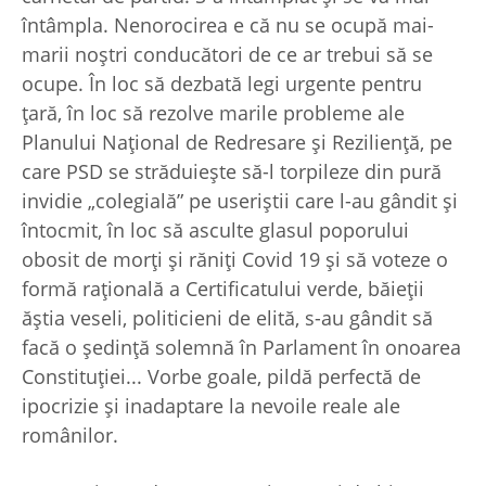
întâmpla. Nenorocirea e că nu se ocupă mai-
marii noştri conducători de ce ar trebui să se
ocupe. În loc să dezbată legi urgente pentru
ţară, în loc să rezolve marile probleme ale
Planului Naţional de Redresare şi Rezilienţă, pe
care PSD se străduieşte să-l torpileze din pură
invidie „colegială” pe useriştii care l-au gândit şi
întocmit, în loc să asculte glasul poporului
obosit de morţi şi răniţi Covid 19 şi să voteze o
formă raţională a Certificatului verde, băieţii
ăştia veseli, politicieni de elită, s-au gândit să
facă o şedinţă solemnă în Parlament în onoarea
Constituţiei... Vorbe goale, pildă perfectă de
ipocrizie şi inadaptare la nevoile reale ale
românilor.