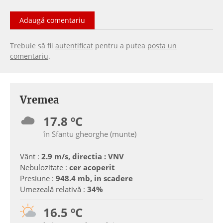
Adaugă comentariu
Trebuie să fii
autentificat
pentru a putea
posta un
comentariu
.
Vremea
17.8 ºC
în Sfantu gheorghe (munte)
Vânt :
2.9 m/s, directia : VNV
Nebulozitate :
cer acoperit
Presiune :
948.4 mb, in scadere
Umezeală relativă :
34%
16.5 ºC