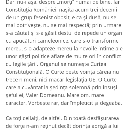
Dar, nu-i aşa, despre „morţi” numai de bine. Iar
Constituţia României, năşită acum trei decenii
de un grup fesenist obosit, e ca şi dusă, nu se
mai potriveşte, nu se mai respectă; prin urmare
s-a căutat şi s-a găsit destul de repede un organ
cu apucături cameleonice, care s-o transforme
mereu, s-o adapteze mereu la nevoile intime ale
unor găşti politice aflate de multe ori în conflict
cu legile ţării. Organul se numeşte Curtea
Constituţională. O Curte peste voinţa căreia nu
trece nimeni, nici măcar legislaţia UE. O Curte
care a cuvântat la şedinţa solemnă prin însuşi
şeful ei, Valer Dorneanu. Mare om, mare
caracter. Vorbeşte rar, dar împleticit şi degeaba.
Ca toţi ceilalţi, de altfel. Din toată desfăşurarea
de forţe n-am reţinut decât dorinţa aprigă a lui