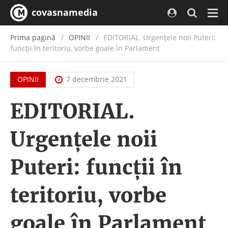
covasnamedia
Navi
Prima pagină
OPINII
EDITORIAL. Urgenţele noii Puteri:
funcţii în teritoriu, vorbe goale în Parlament
OPINII
7 decembrie 2021
EDITORIAL.
Urgenţele noii
Puteri: funcţii în
teritoriu, vorbe
goale în Parlament