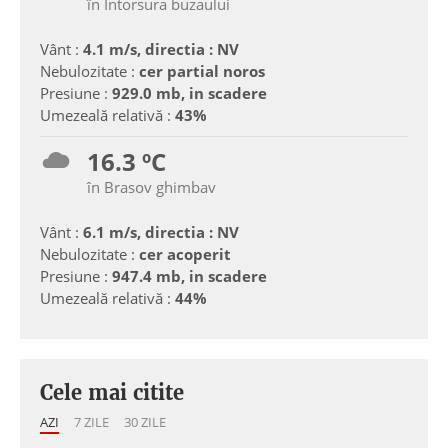
în Intorsura buzaului
Vânt :
4.1 m/s, directia : NV
Nebulozitate :
cer partial noros
Presiune :
929.0 mb, in scadere
Umezeală relativă :
43%
16.3 ºC
în Brasov ghimbav
Vânt :
6.1 m/s, directia : NV
Nebulozitate :
cer acoperit
Presiune :
947.4 mb, in scadere
Umezeală relativă :
44%
Cele mai citite
AZI
7 ZILE
30 ZILE