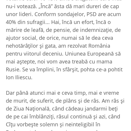
nu-i votează. „Încă” ăsta dă mari dureri de cap
unor lideri. Conform sondajelor, PSD are acum
40% din sufragii... Hai, încă un efort, încă o
mărire de leafă, de pensie, de indemnizaţie, de
ajutor social, de orice, numai să le dea ceva
nehotărâţilor şi gata, am rezolvat România
pentru viitorul deceniu. Uniunea Europeană să
mai aştepte, noi vom avea treabă cu mama
Rusie. Se va împlini, în sfârşit, pohta ce-a pohtit
Ion Iliescu.
Dar până atunci mai e ceva timp, mai e vreme
de murit, de suferit, de plâns şi de râs. Am râs şi
de Ziua Naţională, când cădeau jandarmi beţi
de pe cai îmblânziţi, râsul continuă şi azi, când
Cîţu vorbeşte solemn şi neinteligibil în