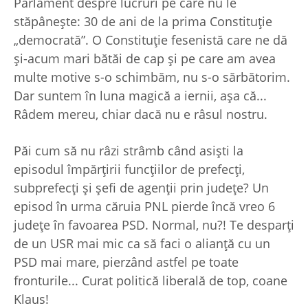
Parlament despre lucruri pe care nu le
stăpâneşte: 30 de ani de la prima Constituţie
„democrată”. O Constituţie fesenistă care ne dă
şi-acum mari bătăi de cap şi pe care am avea
multe motive s-o schimbăm, nu s-o sărbătorim.
Dar suntem în luna magică a iernii, aşa că...
Râdem mereu, chiar dacă nu e râsul nostru.
Păi cum să nu râzi strâmb când asişti la
episodul împărţirii funcţiilor de prefecţi,
subprefecţi şi şefi de agenţii prin judeţe? Un
episod în urma căruia PNL pierde încă vreo 6
judeţe în favoarea PSD. Normal, nu?! Te desparţi
de un USR mai mic ca să faci o alianţă cu un
PSD mai mare, pierzând astfel pe toate
fronturile... Curat politică liberală de top, coane
Klaus!