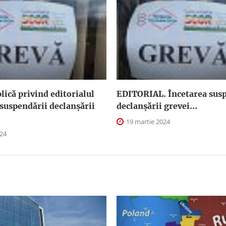
plică privind editorialul
EDITORIAL. Încetarea susp
suspendării declanşării
declanşării grevei...
19 martie 2024
024