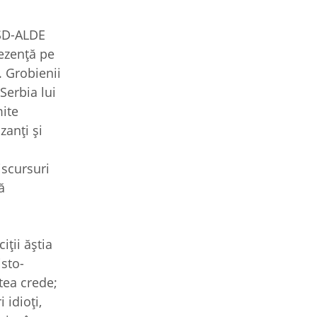
PSD-ALDE
rezenţă pe
. Grobienii
Serbia lui
mite
zanţi şi
iscursuri
ă
ţii ăştia
isto-
tea crede;
 idioţi,