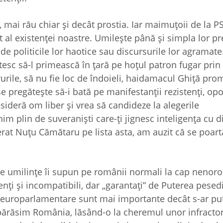
, mai rău chiar şi decât prostia. Iar maimuţoii de la 
 al existenţei noastre. Umileşte până şi simpla lor p
de politicile lor haotice sau discursurile lor agramate
ătesc să-l primească în ţară pe hoţul patron fugar prin 
rurile, să nu fie loc de îndoieli, haidamacul Ghiţă pro
 pregăteşte să-i bată pe manifestanţii rezistenţi, opo
nsideră om liber şi vrea să candideze la alegerile
m plin de suveranişti care-ţi jignesc inteligenţa cu d
berat Nuţu Cămătaru pe lista asta, am auzit că se poart
e umilinţe îi supun pe românii normali la cap nenoroci
ţi şi incompatibili, dar „garantaţi” de Puterea pesed
e europarlamentare sunt mai importante decât s-ar pu
părăsim România, lăsând-o la cheremul unor infractori