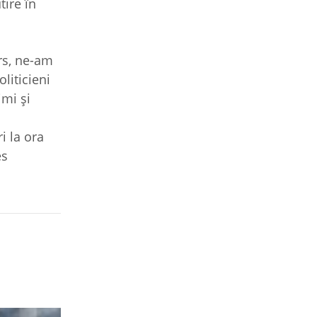
tire în
ors, ne-am
liticieni
imi şi
i la ora
es