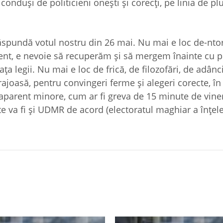
onduşi de politicieni oneşti şi corecţi, pe linia de plu
 răspundă votul nostru din 26 mai. Nu mai e loc de-nt
ent, e nevoie să recuperăm şi să mergem înainte cu po
ţa legii. Nu mai e loc de frică, de filozofări, de adânc
rajoasă, pentru convingeri ferme şi alegeri corecte, în
 aparent minore, cum ar fi greva de 15 minute de viner
te va fi şi UDMR de acord (electoratul maghiar a înţel