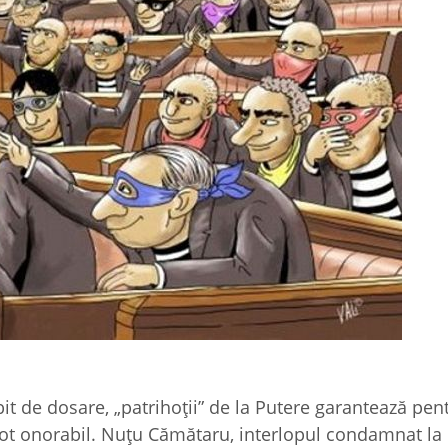
lbit de dosare, „patrihoţii” de la Putere garantează pen
triot onorabil. Nuţu Cămătaru, interlopul condamnat la