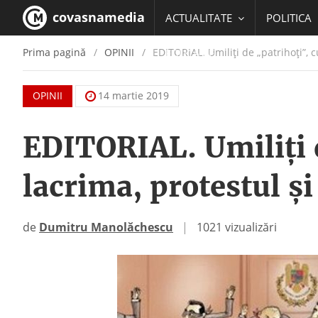
covasnamedia
ACTUALITATE
POLITICA
Prima pagină
OPINII
EDITORIAL. Umiliţi de „patrihoţi”, c
EDUCATIE
OPINII
14 martie 2019
EDITORIAL. Umiliţi 
lacrima, protestul ş
de
Dumitru Manolăchescu
|
1021 vizualizări