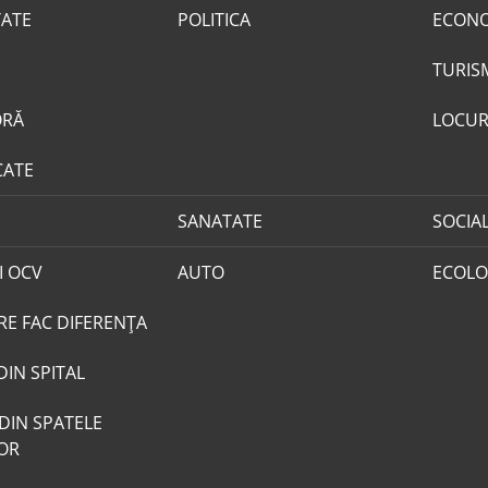
TATE
POLITICA
ECON
TURIS
ORĂ
LOCUR
CATE
SANATATE
SOCIA
I OCV
AUTO
ECOLO
RE FAC DIFERENȚA
DIN SPITAL
DIN SPATELE
LOR