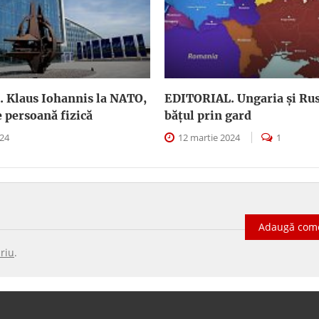
 Klaus Iohannis la NATO,
EDITORIAL. Ungaria şi Rus
e persoană fizică
băţul prin gard
024
12 martie 2024
1
Adaugă com
riu
.