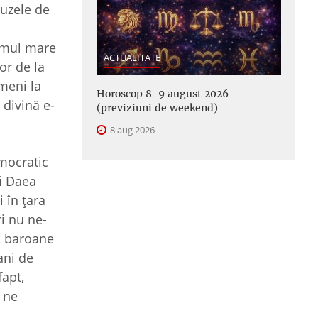
cuzele de
rumul mare
ACTUALITATE
or de la
ameni la
Horoscop 8-9 august 2026
 divină e-
(previziuni de weekend)
8 aug 2026
emocratic
ui Daea
 în ţara
i nu ne-
m, baroane
ani de
fapt,
 ne