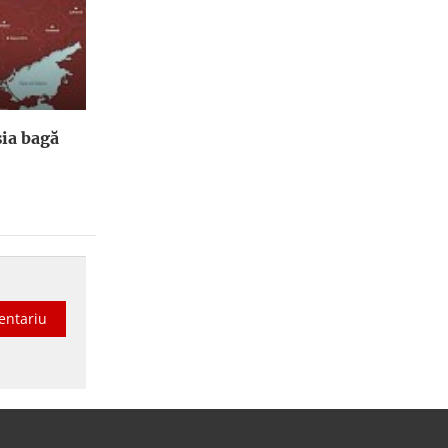
ia bagă
entariu