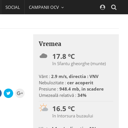
SOCIAL
CAMPANII OCV
Navig
Vremea
17.8 ºC
în Sfantu gheorghe (munte)
Vânt :
2.9 m/s, directia : VNV
Nebulozitate :
cer acoperit
Presiune :
948.4 mb, in scadere
Umezeală relativă :
34%
16.5 ºC
în Intorsura buzaului