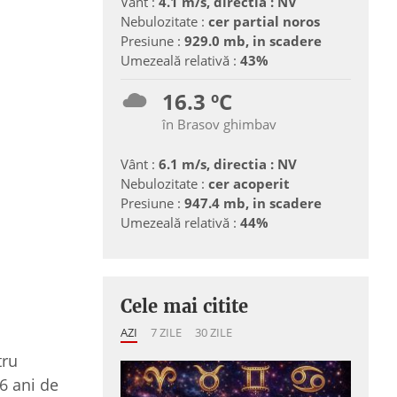
Vânt :
4.1 m/s, directia : NV
Nebulozitate :
cer partial noros
Presiune :
929.0 mb, in scadere
Umezeală relativă :
43%
16.3 ºC
în Brasov ghimbav
Vânt :
6.1 m/s, directia : NV
Nebulozitate :
cer acoperit
Presiune :
947.4 mb, in scadere
Umezeală relativă :
44%
Cele mai citite
AZI
7 ZILE
30 ZILE
tru
 6 ani de