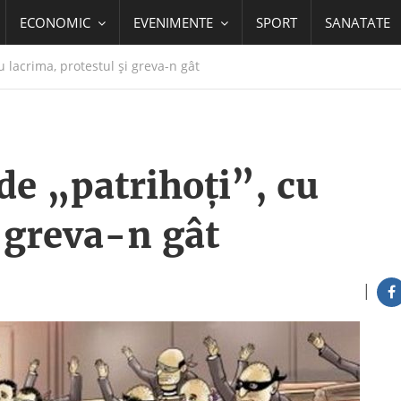
ECONOMIC
EVENIMENTE
SPORT
SANATATE
u lacrima, protestul şi greva-n gât
de „patrihoţi”, cu
i greva-n gât
|