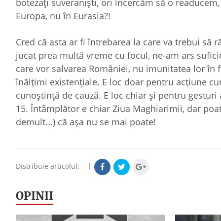
botezaţi suveranişti, ori încercăm să o readucem, c
Europa, nu în Eurasia?!
Cred că asta ar fi întrebarea la care va trebui să
jucat prea multă vreme cu focul, ne-am ars sufici
care vor salvarea României, nu imunitatea lor în fa
înălţimi existenţiale. E loc doar pentru acţiune cu
cunoştinţă de cauză. E loc chiar şi pentru gesturi
15. Întâmplător e chiar Ziua Maghiarimii, dar poa
demult...) că aşa nu se mai poate!
Distribuie articolul:
|
OPINII