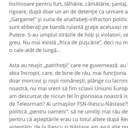
închisoare pentru furt, tâlhărie, cămătărie, şantaj
rigoare, după doar un an de detenţie ca urmare a
„Gargamel” şi suita de analfabeţi-infractori politi
sunt eliberaţi pe bandă rulantă graţie aceluiaşi r
Putere. S-au umplut străzile de hoţi şi violatori,
greu. Nu mai există „frica de puşcărie”, deci nu m
o cale-atât de lungă...
Asta au reuşit „patrihoţii” care ne guvernează; a
abia încropit, care, de bine-de rău, mai funcţiona
doar morcovi şi roşii româneşti, plânge cu lacrim
noastră, nu mai vrem să fim sclavii Uniunii Europ
am descurcat de niciun fel în glorioasa noastră is
de Teleorman? Ai urmaşilor FSN-Iliescu-Năstase?! C
politică „pentru oameni”: să ne umiliţi mai rău de
pentru că aşteptările erau cu totul altele după R
aşteptăm, de la Iliescu şi Năstase am avut alte pre