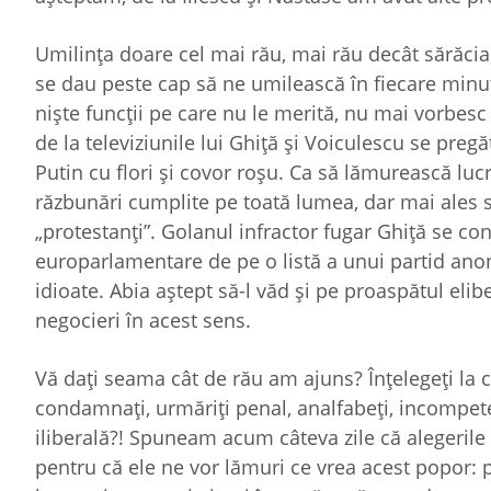
Umilinţa doare cel mai rău, mai rău decât sărăcia
se dau peste cap să ne umilească în fiecare minut
nişte funcţii pe care nu le merită, nu mai vorbesc 
de la televiziunile lui Ghiţă şi Voiculescu se preg
Putin cu flori şi covor roşu. Ca să lămurească luc
răzbunări cumplite pe toată lumea, dar mai ales se
„protestanţi”. Golanul infractor fugar Ghiţă se co
europarlamentare de pe o listă a unui partid anoni
idioate. Abia aştept să-l văd şi pe proaspătul eli
negocieri în acest sens.
Vă daţi seama cât de rău am ajuns? Înţelegeţi la c
condamnaţi, urmăriţi penal, analfabeţi, incompeten
iliberală?! Spuneam acum câteva zile că alegeril
pentru că ele ne vor lămuri ce vrea acest popor: 