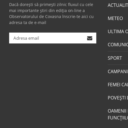
Dacă dorești să primești zilnic fluxul cu cele
ACTUALI
mai importante știri din ediția on-line a
Observatorului de Covasna înscrie-te aici cu
METEO
adresa ta de e-mail
ULTIMA 
COMUNI
SPORT
CAMPANI
FEMEI CA
POVEŞTI 
OAMENII 
FUNCŢII