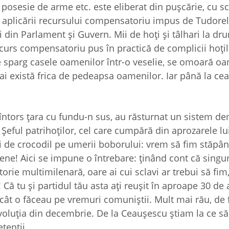
, posesie de arme etc. este eliberat din puşcărie, cu s
 aplicării recursului compensatoriu impus de Tudorel
ci din Parlament şi Guvern. Mii de hoţi şi tâlhari la d
ecurs compensatoriu pus în practică de complicii hoţil
 se sparg casele oamenilor într-o veselie, se omoară o
ai există frica de pedeapsa oamenilor. Iar până la cea
u întors ţara cu fundu-n sus, au răsturnat un sistem d
. Şeful patrihoţilor, cel care cumpără din aprozarele l
i de crocodil pe umerii boborului: vrem să fim stăpâni
ene! Aici se impune o întrebare: ţinând cont că singur
torie multimilenară, oare ai cui sclavi ar trebui să fi
ă tu şi partidul tău asta aţi reuşit în aproape 30 de 
cât o făceau pe vremuri comuniştii. Mult mai rău, de 
evoluţia din decembrie. De la Ceauşescu ştiam la ce să
tenţii.