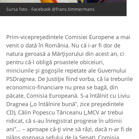
Sursa foto - Facebook @frans.timmermans
Prim-vicepreşedintele Comisiei Europene a mai
venit o dată în România. Nu că i-ar fi dor de
natura geroasă a Mărţişorului din acest an, ci
pentru că-l obligă proastele obiceiuri,
minciunile şi gogoşile repetate ale Guvernului
PSDragnea. De Justiţie fiind vorba, că la treburile
economico-financiare nu prea se bagă, din
păcate, Comisia Europeană. S-a întâlnit cu Liviu
Dragnea („o întâlnire bună”, zice preşedintele
CD), Călin Popescu Tăriceanu („MCV ar trebui
ridicat, că s-au înregistrat progrese în ultimii
ani”... – aproape că-ţi vine să râzi, dacă n-ar fi de
plâns gogoaşa şefului de la Senat), Comisia