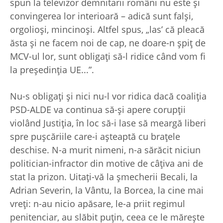
spun la televizor demnitarii români nu este şi
convingerea lor interioară – adică sunt falşi,
orgolioşi, mincinoşi. Altfel spus, „las’ că pleacă
ăsta şi ne facem noi de cap, ne doare-n şpiţ de
MCV-ul lor, sunt obligaţi să-l ridice când vom fi
la preşedinţia UE...”.
Nu-s obligaţi şi nici nu-l vor ridica dacă coaliţia
PSD-ALDE va continua să-şi apere corupţii
violând Justiţia, în loc să-i lase să meargă liberi
spre puşcăriile care-i aşteaptă cu braţele
deschise. N-a murit nimeni, n-a sărăcit niciun
politician-infractor din motive de câţiva ani de
stat la prizon. Uitaţi-vă la şmecherii Becali, la
Adrian Severin, la Vântu, la Borcea, la cine mai
vreţi: n-au nicio apăsare, le-a priit regimul
penitenciar, au slăbit puţin, ceea ce le măreşte