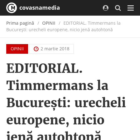
covasnamedia
Navi
Prima pagină
OPINII
EDITORIAL. Timmermans la
Bucureşti: urecheli europene, nicio jenă autohtonă
OPINII
2 martie 2018
EDITORIAL.
Timmermans la
Bucureşti: urecheli
europene, nicio
jenă autohtonă