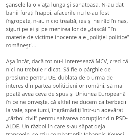
şansele la o viaţă lungă şi sănătoasă. N-au dat
banii furaţi înapoi, afacerile nu le-au fost
îngropate, n-au nicio treabă, ies şi ne râd în nas,
siguri pe ei şi pe menirea lor de „dascăli” în
materie de victime inocente ale „poliţiei politice”
româneşti...
Aşa încât, dacă tot nu-i interesează MCV, cred că
nici nu trebuie ridicat. Să fie o pârghie de
presiune pentru UE, dublată de o urmă de
interes din partea politicienilor români, să mai
poată avea ceva de spus şi Uniunea Europeană
în ce ne priveşte, că altfel ne ducem ca berbecii
la vale, spre turci, îngrămădiţi într-un adevărat
„război civil” pentru salvarea corupţilor din PSD-
ALDE. Un război în care s-au săpat deja
tranşeele, se ştiu combatanţii: Iohannis-Kovesi