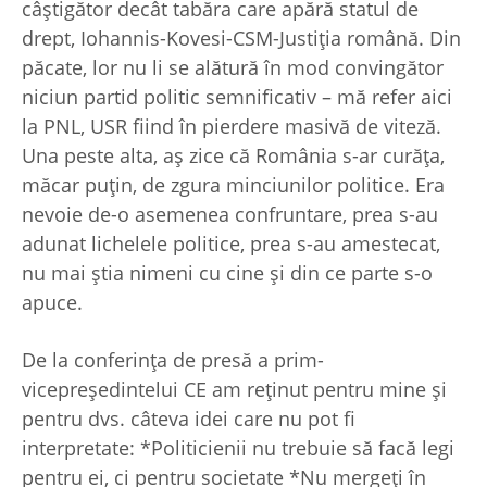
câştigător decât tabăra care apără statul de
drept, Iohannis-Kovesi-CSM-Justiţia română. Din
păcate, lor nu li se alătură în mod convingător
niciun partid politic semnificativ – mă refer aici
la PNL, USR fiind în pierdere masivă de viteză.
Una peste alta, aş zice că România s-ar curăţa,
măcar puţin, de zgura minciunilor politice. Era
nevoie de-o asemenea confruntare, prea s-au
adunat lichelele politice, prea s-au amestecat,
nu mai ştia nimeni cu cine şi din ce parte s-o
apuce.
De la conferinţa de presă a prim-
vicepreşedintelui CE am reţinut pentru mine şi
pentru dvs. câteva idei care nu pot fi
interpretate: *Politicienii nu trebuie să facă legi
pentru ei, ci pentru societate *Nu mergeţi în