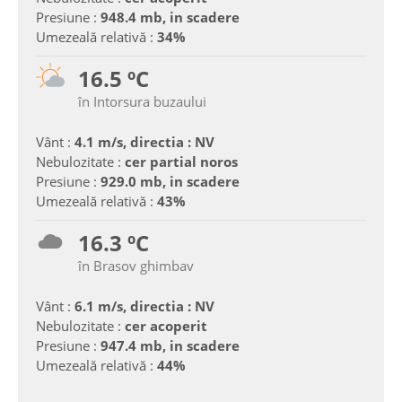
Presiune :
948.4 mb, in scadere
Umezeală relativă :
34%
16.5 ºC
în Intorsura buzaului
Vânt :
4.1 m/s, directia : NV
Nebulozitate :
cer partial noros
Presiune :
929.0 mb, in scadere
Umezeală relativă :
43%
16.3 ºC
în Brasov ghimbav
Vânt :
6.1 m/s, directia : NV
Nebulozitate :
cer acoperit
Presiune :
947.4 mb, in scadere
Umezeală relativă :
44%