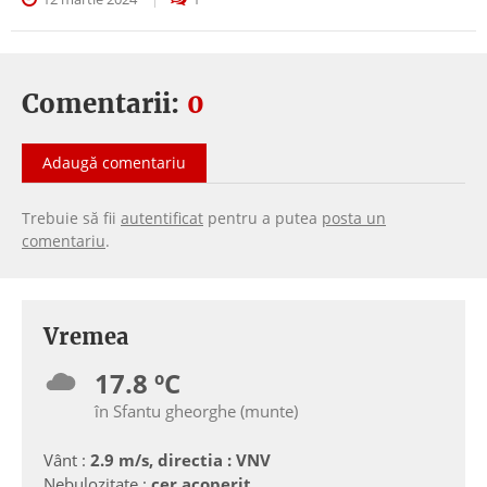
Comentarii:
0
Adaugă comentariu
Trebuie să fii
autentificat
pentru a putea
posta un
comentariu
.
Vremea
17.8 ºC
în Sfantu gheorghe (munte)
Vânt :
2.9 m/s, directia : VNV
Nebulozitate :
cer acoperit