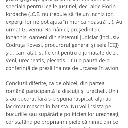
specială pentru legile Justiţiei, deci alde Florin
Iordache („C.E. nu trebuie să fie un inchizitor,
experţii lor ne pot ajuta în munca noastră”...). Au
urmat Guvernul României, preşedintele
Iohannis, oameni din sistemul judiciar (inclusiv
Codruţa Kovesi, procurorul general şi şefa ÎCCJ)
şi... cam atât, suficient pentru o jumătate de zi.
Veni, urecheatis, plecatis... Cu o pauză de-o
conferinţă de presă înainte de urcarea în avion.
Concluzii diferite, ca de obicei, din partea
română participantă la discuţii şi urecheli. Unii
s-au bucurat fără s-o spună răspicat, alţii au
lăcrimat mascat în batistă. Nu voi insista pe
bucuriile sau supărările politicienilor urecheaţi,
constatând pe propria-mi piele că nimic din ce