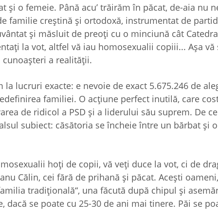
t şi o femeie. Până acu’ trăirăm în păcat, de-aia nu n
e familie creştină şi ortodoxă, instrumentat de partid
uvântat şi măsluit de preoţi cu o minciună cât Catedra
ţi la vot, altfel vă iau homosexualii copiii... Aşa vă 
cunoaşteri a realităţii.
 la lucruri exacte: e nevoie de exact 5.675.246 de ale
edefinirea familiei. O acţiune perfect inutilă, care cos
varea de ridicol a PSD şi a liderului său suprem. De ce
alsul subiect: căsătoria se încheie între un bărbat şi 
omosexualii hoţi de copii, vă veţi duce la vot, ci de dra
nu Călin, cei fără de prihană şi păcat. Aceşti oameni, 
familia tradiţională“, una făcută după chipul şi asemă
te, dacă se poate cu 25-30 de ani mai tinere. Păi se po