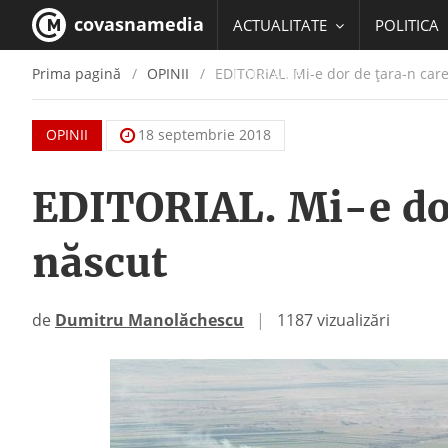
covasnamedia
ACTUALITATE
POLITICA
Prima pagină
OPINII
EDITORIAL. Mi-e dor de ţara-n car
EDUCATIE
OPINII
18 septembrie 2018
EDITORIAL. Mi-e do
născut
de
Dumitru Manolăchescu
|
1187 vizualizări