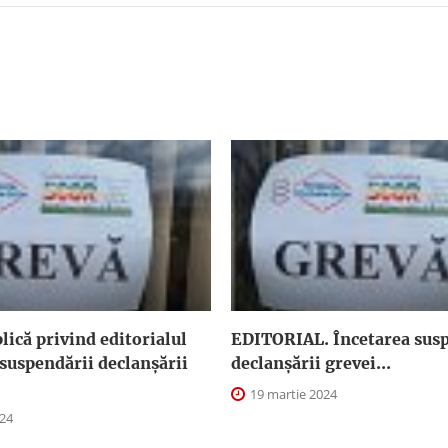
plică privind editorialul
EDITORIAL. Încetarea susp
suspendării declanşării
declanşării grevei...
19 martie 2024
024