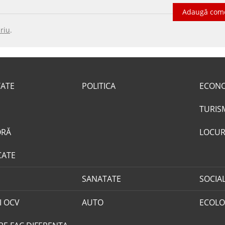
Adaugă com
riu
.
TATE
POLITICA
ECON
TURIS
ORĂ
LOCUR
CATE
SANATATE
SOCIA
I OCV
AUTO
ECOLO