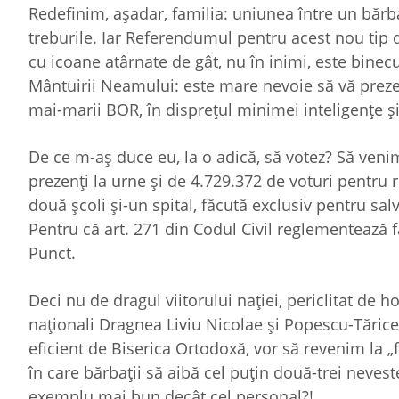
Redefinim, aşadar, familia: uniunea între un bărba
treburile. Iar Referendumul pentru acest nou tip d
cu icoane atârnate de gât, nu în inimi, este binec
Mântuirii Neamului: este mare nevoie să vă prezenta
mai-marii BOR, în dispreţul minimei inteligenţe şi 
De ce m-aş duce eu, la o adică, să votez? Să venim
prezenţi la urne şi de 4.729.372 de voturi pentru r
două şcoli şi-un spital, făcută exclusiv pentru sal
Pentru că art. 271 din Codul Civil reglementează f
Punct.
Deci nu de dragul viitorului naţiei, periclitat de h
naţionali Dragnea Liviu Nicolae şi Popescu-Tăricea
eficient de Biserica Ortodoxă, vor să revenim la „
în care bărbaţii să aibă cel puţin două-trei neves
exemplu mai bun decât cel personal?!