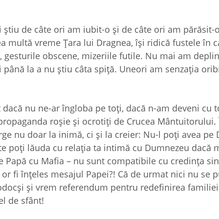
ştiu de câte ori am iubit-o şi de câte ori am părăsit
a multă vreme Ţara lui Dragnea, îşi ridică fustele în 
 gesturile obscene, mizeriile futile. Nu mai am depli
i până la a nu ştiu câta spiţă. Uneori am senzaţia orib
 dacă nu ne-ar îngloba pe toţi, dacă n-am deveni cu toţ
propaganda roşie şi ocrotiţi de Crucea Mântuitorului. Î
rge nu doar la inimă, ci şi la creier: Nu-l poţi avea 
 te poţi lăuda cu relaţia ta intimă cu Dumnezeu dacă mi
de Papă cu Mafia – nu sunt compatibile cu credinţa sin
 or fi înţeles mesajul Papei?! Că de urmat nici nu se 
docşi şi vrem referendum pentru redefinirea familiei
el de sfânt!