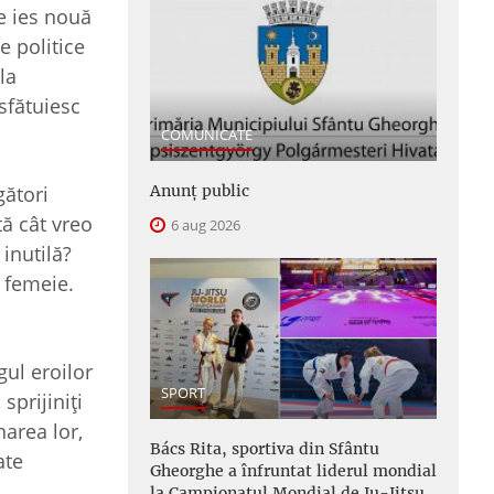
e ies nouă
e politice
la
sfătuiesc
COMUNICATE
Anunţ public
gători
tă cât vreo
6 aug 2026
 inutilă?
o femeie.
gul eroilor
SPORT
sprijiniţi
narea lor,
Bács Rita, sportiva din Sfântu
ate
Gheorghe a înfruntat liderul mondial
la Campionatul Mondial de Ju-Jitsu