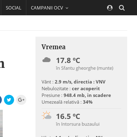
SOCIAL
CAMPANII OCV
Navig
Vremea
17.8 ºC
m
în Sfantu gheorghe (munte)
Vânt :
2.9 m/s, directia : VNV
Nebulozitate :
cer acoperit
Presiune :
948.4 mb, in scadere
Umezeală relativă :
34%
16.5 ºC
în Intorsura buzaului