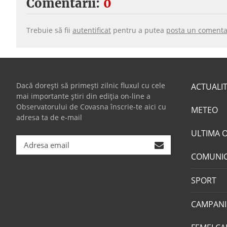
Comentarii:
0
Trebuie să fii
autentificat
pentru a putea
posta un comenta
Dacă dorești să primești zilnic fluxul cu cele
ACTUALI
mai importante știri din ediția on-line a
Observatorului de Covasna înscrie-te aici cu
METEO
adresa ta de e-mail
ULTIMA 
COMUNI
SPORT
CAMPANI