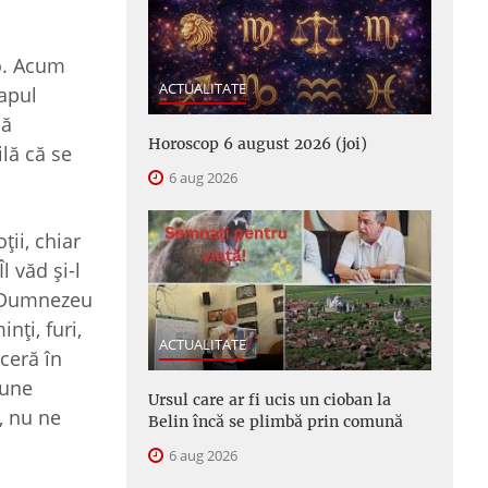
-o. Acum
ACTUALITATE
capul
nă
Horoscop 6 august 2026 (joi)
ilă că se
6 aug 2026
ii, chiar
l văd şi-l
pe Dumnezeu
nţi, furi,
ACTUALITATE
ceră în
pune
Ursul care ar fi ucis un cioban la
, nu ne
Belin încă se plimbă prin comună
6 aug 2026