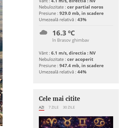
Vânt :
4.1 m/s, directia : NV
Nebulozitate :
cer partial noros
Presiune :
929.0 mb, in scadere
Umezeală relativă :
43%
16.3 ºC
în Brasov ghimbav
Vânt :
6.1 m/s, directia : NV
Nebulozitate :
cer acoperit
Presiune :
947.4 mb, in scadere
Umezeală relativă :
44%
Cele mai citite
AZI
7 ZILE
30 ZILE