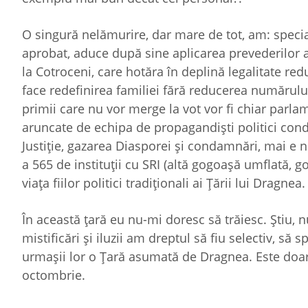
O singură nelămurire, dar mare de tot, am: specia
aprobat, aduce după sine aplicarea prevederilor a
la Cotroceni, care hotăra în deplină legalitate r
face redefinirea familiei fără reducerea numărului
primii care nu vor merge la vot vor fi chiar parla
aruncate de echipa de propagandişti politici co
Justiţie, gazarea Diasporei şi condamnări, mai e
a 565 de instituţii cu SRI (altă gogoaşă umflată, g
viaţa fiilor politici tradiţionali ai Ţării lui Dragnea.
În această ţară eu nu-mi doresc să trăiesc. Ştiu, n
mistificări şi iluzii am dreptul să fiu selectiv, să
urmaşii lor o Ţară asumată de Dragnea. Este doar
octombrie.