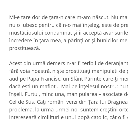
Mi-e tare dor de ţara-n care m-am născut. Nu mai 
nu o iubesc pentru că n-o mai înţeleg, este de pre
mustăciosului condamnat şi îi acceptă avansurile,
încredere în ţara mea, a părinţilor şi bunicilor me
prostituează.
Acest din urmă demers n-ar fi teribil de deranjant
fără voia noastră, nişte prostituaţi manipulaţi de 
aud pe Papa Francisc, un Sfânt Părinte care-ţi me
dacă eşti un mafiot... Mai pe înţelesul nostru: nu
înşeli. Furtul, minciuna, manipularea – asociate 
Cel de Sus. Câţi români verzi din Ţara lui Dragnea
problema, la urma-urmei noi suntem creştini orto
interesează cimiliturile unui popă catolic, cât o fi 