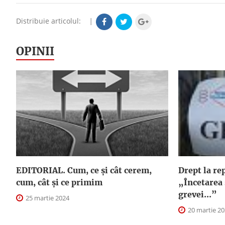
Distribuie articolul:
|
OPINII
EDITORIAL. Cum, ce şi cât cerem,
Drept la re
cum, cât şi ce primim
„Încetarea 
grevei...”
25 martie 2024
20 martie 2