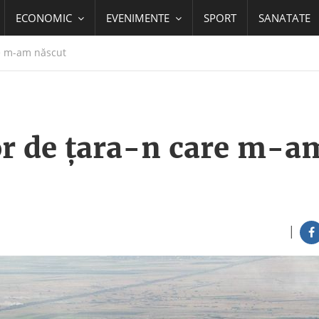
ECONOMIC
EVENIMENTE
SPORT
SANATATE
e m-am născut
r de ţara-n care m-a
|