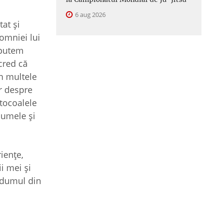
6 aug 2026
at şi
omniei lui
 putem
cred că
in multele
r despre
tocoalele
numele şi
ienţe,
ii mei şi
ndumul din