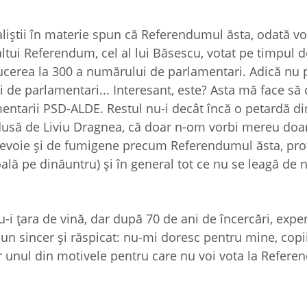
liştii în materie spun că Referendumul ăsta, odată vot
ltui Referendum, cel al lui Băsescu, votat pe timpul d
educerea la 300 a numărului de parlamentari. Adică nu
 de parlamentari... Interesant, este? Asta mă face să 
mentarii PSD-ALDE. Restul nu-i decât încă o petardă d
ndusă de Liviu Dragnea, că doar n-om vorbi mereu doa
 nevoie şi de fumigene precum Referendumul ăsta, pro
oală pe dinăuntru) şi în general tot ce nu se leagă de 
u-i ţara de vină, dar după 70 de ani de încercări, exper
 spun sincer şi răspicat: nu-mi doresc pentru mine, copi
 unul din motivele pentru care nu voi vota la Refere