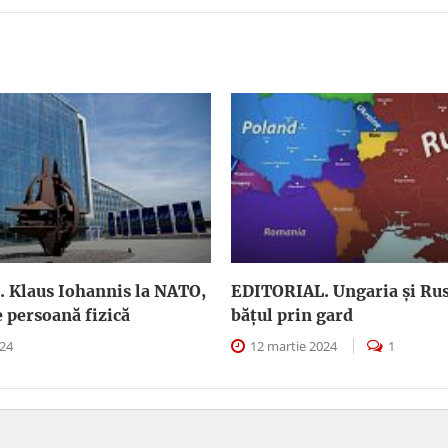
 Klaus Iohannis la NATO,
EDITORIAL. Ungaria şi Rus
e persoană fizică
băţul prin gard
024
12 martie 2024
1