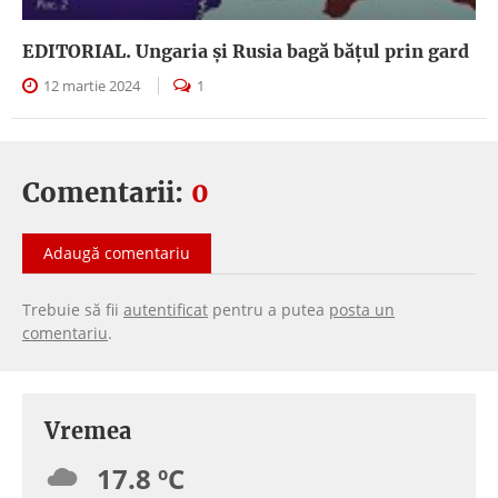
EDITORIAL. Ungaria şi Rusia bagă băţul prin gard
12 martie 2024
1
Comentarii:
0
Adaugă comentariu
Trebuie să fii
autentificat
pentru a putea
posta un
comentariu
.
Vremea
17.8 ºC