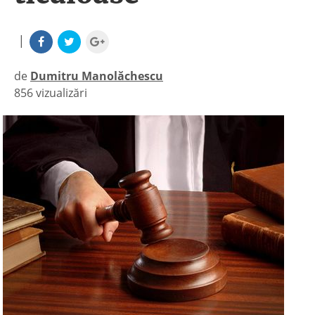
|
de
Dumitru Manolăchescu
856 vizualizări
|