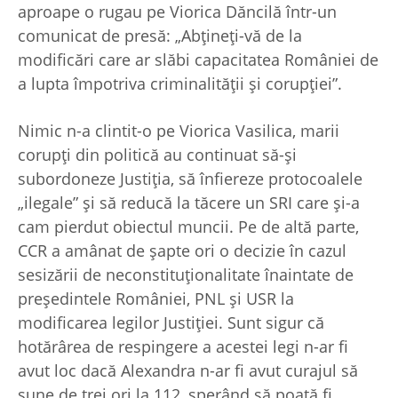
aproape o rugau pe Viorica Dăncilă într-un
comunicat de presă: „Abţineţi-vă de la
modificări care ar slăbi capacitatea României de
a lupta împotriva criminalităţii şi corupţiei”.
Nimic n-a clintit-o pe Viorica Vasilica, marii
corupţi din politică au continuat să-şi
subordoneze Justiţia, să înfiereze protocoalele
„ilegale” şi să reducă la tăcere un SRI care şi-a
cam pierdut obiectul muncii. Pe de altă parte,
CCR a amânat de şapte ori o decizie în cazul
sesizării de neconstituţionalitate înaintate de
preşedintele României, PNL şi USR la
modificarea legilor Justiţiei. Sunt sigur că
hotărârea de respingere a acestei legi n-ar fi
avut loc dacă Alexandra n-ar fi avut curajul să
sune de trei ori la 112, sperând să poată fi