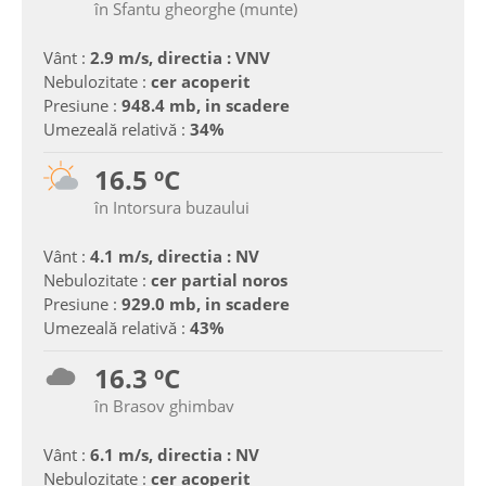
în Sfantu gheorghe (munte)
Vânt :
2.9 m/s, directia : VNV
Nebulozitate :
cer acoperit
Presiune :
948.4 mb, in scadere
Umezeală relativă :
34%
16.5 ºC
în Intorsura buzaului
Vânt :
4.1 m/s, directia : NV
Nebulozitate :
cer partial noros
Presiune :
929.0 mb, in scadere
Umezeală relativă :
43%
16.3 ºC
în Brasov ghimbav
Vânt :
6.1 m/s, directia : NV
Nebulozitate :
cer acoperit