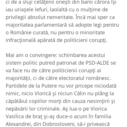
ci de a sluji cetăţenii oneşti din banii cărora îşi
iau uriaşele lefuri, laolaltă cu o mulţime de
privilegii absolut nemeritate. Încă mai sper ca
majoritatea parlamentară să adopte legi pentru
o Românie curată, nu pentru o minoritate
infracţională apărată de politicieni corupţi.
Mai am o convingere: schimbarea acestui
sistem politic putred patronat de PSD-ALDE se
va face nu de către politicienii corupţi ai
majorităţii, ci de către electoratul românesc.
Partidele de la Putere nu vor pricepe niciodată
nimic, nicio Viorică şi niciun Călin nu plâng la
căpătâiul copiilor morţi din cauza nesimţirii şi
nepăsării lor criminale. Aş lua-o pe Viorica
Vasilica de braţ şi-aş duce-o acum în familia
Alexandrei, din Dobrosloveni, să-i privească