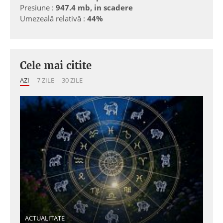
Presiune :
947.4 mb, in scadere
Umezeală relativă :
44%
Cele mai citite
AZI
7 ZILE
30 ZILE
ACTUALITATE