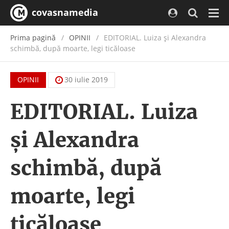
covasnamedia
Navi
Prima pagină
OPINII
EDITORIAL. Luiza şi Alexandra
schimbă, după moarte, legi ticăloase
OPINII
30 iulie 2019
EDITORIAL. Luiza
şi Alexandra
schimbă, după
moarte, legi
ticăloase