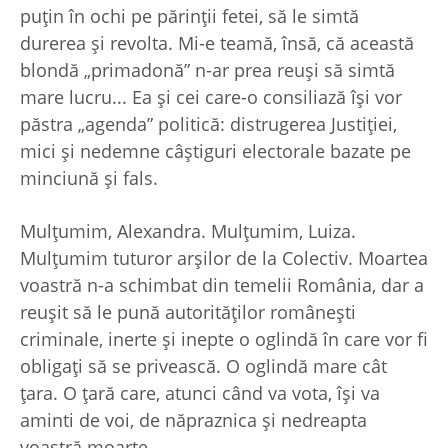
puţin în ochi pe părinţii fetei, să le simtă
durerea şi revolta. Mi-e teamă, însă, că această
blondă „primadonă” n-ar prea reuşi să simtă
mare lucru... Ea şi cei care-o consiliază îşi vor
păstra „agenda” politică: distrugerea Justiţiei,
mici şi nedemne câştiguri electorale bazate pe
minciună şi fals.
Mulţumim, Alexandra. Mulţumim, Luiza.
Mulţumim tuturor arşilor de la Colectiv. Moartea
voastră n-a schimbat din temelii România, dar a
reuşit să le pună autorităţilor româneşti
criminale, inerte şi inepte o oglindă în care vor fi
obligaţi să se privească. O oglindă mare cât
ţara. O ţară care, atunci când va vota, îşi va
aminti de voi, de năpraznica şi nedreapta
voastră moarte.