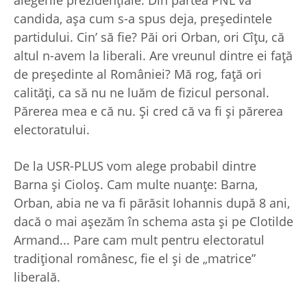
alegerile prezidenţiale. Din partea PNL va
candida, aşa cum s-a spus deja, preşedintele
partidului. Cin’ să fie? Păi ori Orban, ori Cîţu, că
altul n-avem la liberali. Are vreunul dintre ei faţă
de preşedinte al României? Mă rog, faţă ori
calităţi, ca să nu ne luăm de fizicul personal.
Părerea mea e că nu. Şi cred că va fi şi părerea
electoratului.
De la USR-PLUS vom alege probabil dintre
Barna şi Cioloş. Cam multe nuanţe: Barna,
Orban, abia ne va fi părăsit Iohannis după 8 ani,
dacă o mai aşezăm în schema asta şi pe Clotilde
Armand... Pare cam mult pentru electoratul
tradiţional românesc, fie el şi de „matrice”
liberală.