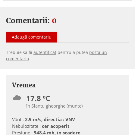
Comentarii:
0
Adaugă comentariu
Trebuie să fii
autentificat
pentru a putea
posta un
comentariu
.
Vremea
17.8 ºC
în Sfantu gheorghe (munte)
Vânt :
2.9 m/s, directia : VNV
Nebulozitate :
cer acoperit
Presiune :
948.4 mb, in scadere