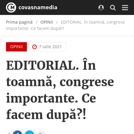
covasnamedia
Navi
Prima pagină
OPINII
EDITORIAL. În toamnă, congrese
importante. Ce facem după?!
OPINII
7 iulie 2021
EDITORIAL. În
toamnă, congrese
importante. Ce
facem după?!