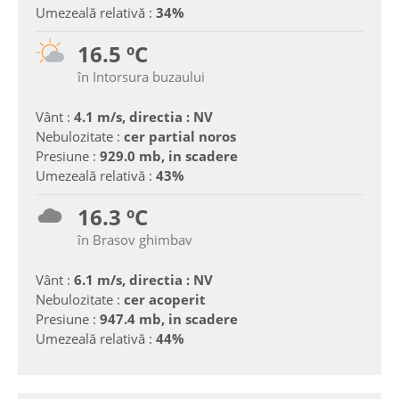
Umezeală relativă :
34%
16.5 ºC
în Intorsura buzaului
Vânt :
4.1 m/s, directia : NV
Nebulozitate :
cer partial noros
Presiune :
929.0 mb, in scadere
Umezeală relativă :
43%
16.3 ºC
în Brasov ghimbav
Vânt :
6.1 m/s, directia : NV
Nebulozitate :
cer acoperit
Presiune :
947.4 mb, in scadere
Umezeală relativă :
44%