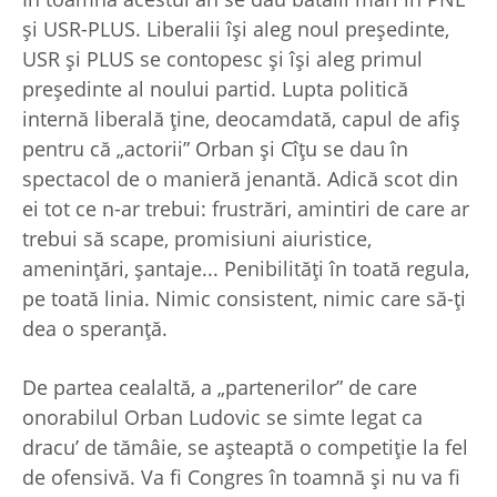
şi USR-PLUS. Liberalii îşi aleg noul preşedinte,
USR şi PLUS se contopesc şi îşi aleg primul
preşedinte al noului partid. Lupta politică
internă liberală ţine, deocamdată, capul de afiş
pentru că „actorii” Orban şi Cîţu se dau în
spectacol de o manieră jenantă. Adică scot din
ei tot ce n-ar trebui: frustrări, amintiri de care ar
trebui să scape, promisiuni aiuristice,
ameninţări, şantaje... Penibilităţi în toată regula,
pe toată linia. Nimic consistent, nimic care să-ţi
dea o speranţă.
De partea cealaltă, a „partenerilor” de care
onorabilul Orban Ludovic se simte legat ca
dracu’ de tămâie, se aşteaptă o competiţie la fel
de ofensivă. Va fi Congres în toamnă şi nu va fi