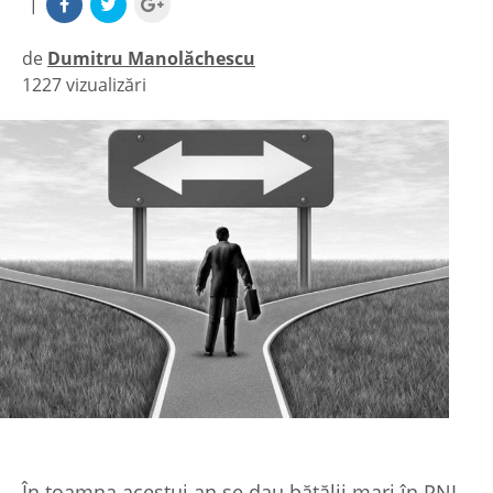
|
de
Dumitru Manolăchescu
1227 vizualizări
|
În toamna acestui an se dau bătălii mari în PNL