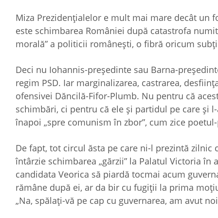
Miza Prezidenţialelor e mult mai mare decât un fot
este schimbarea României după catastrofa numită
morală” a politicii româneşti, o fibră oricum subţ
Deci nu Iohannis-preşedinte sau Barna-preşedinte
regim PSD. Iar marginalizarea, castrarea, desfiin
ofensivei Dăncilă-Fifor-Plumb. Nu pentru că aces
schimbări, ci pentru că ele şi partidul pe care şi 
înapoi „spre comunism în zbor”, cum zice poetul-p
De fapt, tot circul ăsta pe care ni-l prezintă zilnic
întârzie schimbarea „gărzii” la Palatul Victoria în
candidata Veorica să piardă tocmai acum guvernare
rămâne după ei, ar da bir cu fugiţii la prima moţ
„Na, spălaţi-vă pe cap cu guvernarea, am avut noi g