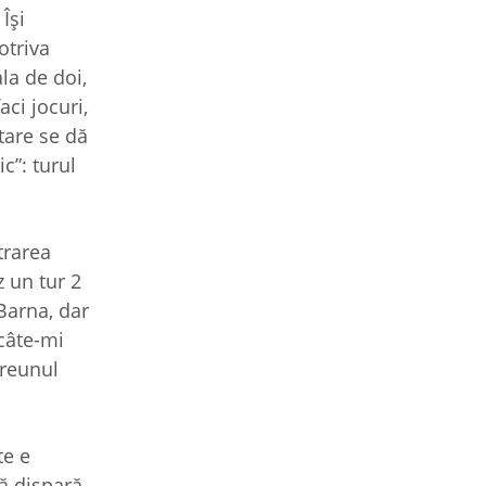
Îşi
otriva
la de doi,
aci jocuri,
tare se dă
c”: turul
trarea
z un tur 2
 Barna, dar
 câte-mi
vreunul
te e
ă dispară