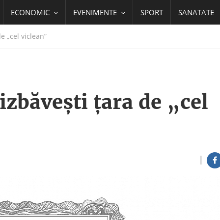
ECONOMIC
EVENIMENTE
SPORT
SANATATE
e „cel viclean”
zbăveşti ţara de „cel
|