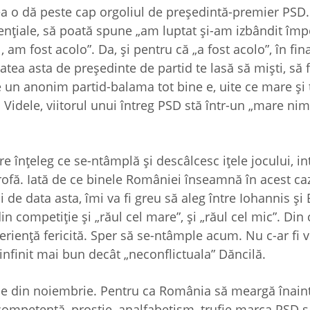
ea o dă peste cap orgoliul de preşedintă-premier PSD. 
denţiale, să poată spune „am luptat şi-am izbândit împ
am fost acolo”. Da, şi pentru că „a fost acolo”, în fina
tea asta de preşedinte de partid te lasă să mişti, să f
e un anonim partid-balama tot bine e, uite ce mare şi 
Videle, viitorul unui întreg PSD stă într-un „mare nimi
e înţeleg ce se-ntâmplă şi descâlcesc iţele jocului, in
strofă. Iată de ce binele României înseamnă în acest ca
i de data asta, îmi va fi greu să aleg între Iohannis şi
n competiţie şi „răul cel mare”, şi „răul cel mic”. Din
rienţă fericită. Sper să se-ntâmple acum. Nu c-ar fi 
 infinit mai bun decât „neconflictuala” Dăncilă.
ale din noiembrie. Pentru ca România să meargă înain
competenţă, prostie, analfabetism, trufie marca PSD s