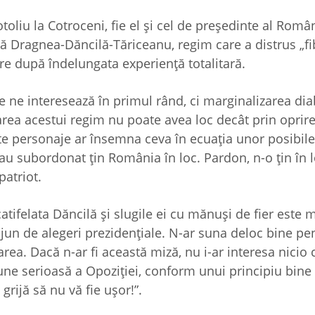
oliu la Cotroceni, fie el şi cel de preşedinte al Român
 Dragnea-Dăncilă-Tăriceanu, regim care a distrus „fi
ire după îndelungata experienţă totalitară.
 ne interesează în primul rând, ci marginalizarea dia
ţarea acestui regim nu poate avea loc decât prin oprir
te personaje ar însemna ceva în ecuaţia unor posibile
l-au subordonat ţin România în loc. Pardon, n-o ţin în 
atriot.
 catifelata Dăncilă şi slugile ei cu mănuşi de fier este 
 ajun de alegeri prezidenţiale. N-ar suna deloc bine pe
a. Dacă n-ar fi această miză, nu i-ar interesa nicio c
iune serioasă a Opoziţiei, conform unui principiu bine
rijă să nu vă fie uşor!”.