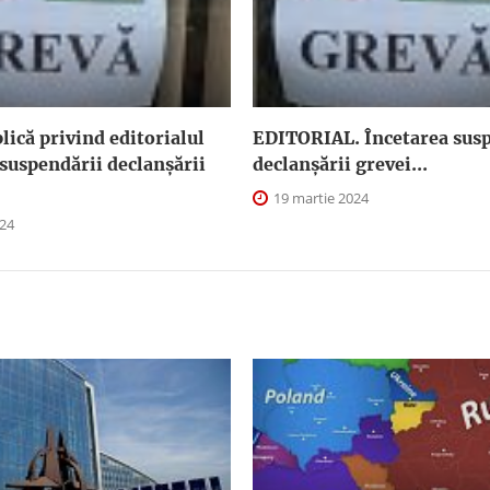
plică privind editorialul
EDITORIAL. Încetarea susp
suspendării declanşării
declanşării grevei...
19 martie 2024
024