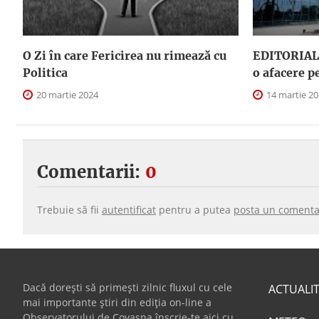
O Zi în care Fericirea nu rimează cu
EDITORIAL.
Politica
o afacere p
20 martie 2024
14 martie 2
Comentarii:
0
Trebuie să fii
autentificat
pentru a putea
posta un comenta
Dacă dorești să primești zilnic fluxul cu cele
ACTUALI
mai importante știri din ediția on-line a
Observatorului de Covasna înscrie-te aici cu