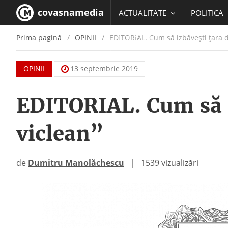
covasnamedia
ACTUALITATE
POLITICA
Prima pagină
OPINII
EDITORIAL. Cum să izbăveşti ţara d
EDUCATIE
OPINII
13 septembrie 2019
EDITORIAL. Cum să i
viclean”
de
Dumitru Manolăchescu
|
1539 vizualizări