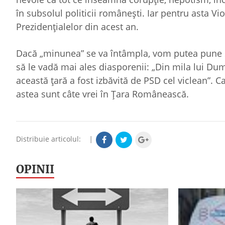
în subsolul politicii româneşti. Iar pentru asta Vi
Prezidenţialelor din acest an.
Dacă „minunea” se va întâmpla, vom putea pune şi
să le vadă mai ales diasporenii: „Din mila lui Dum
această ţară a fost izbăvită de PSD cel viclean”. 
astea sunt câte vrei în Ţara Românească.
Distribuie articolul:
|
OPINII