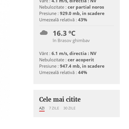
Vânt :
4.1 m/s, directia : NV
Nebulozitate :
cer partial noros
Presiune :
929.0 mb, in scadere
Umezeală relativă :
43%
16.3 ºC
în Brasov ghimbav
Vânt :
6.1 m/s, directia : NV
Nebulozitate :
cer acoperit
Presiune :
947.4 mb, in scadere
Umezeală relativă :
44%
Cele mai citite
AZI
7 ZILE
30 ZILE