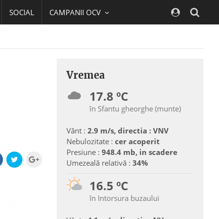
SOCIAL
CAMPANII OCV
Navig
Vremea
17.8 ºC
în Sfantu gheorghe (munte)
Vânt :
2.9 m/s, directia : VNV
Nebulozitate :
cer acoperit
Presiune :
948.4 mb, in scadere
Umezeală relativă :
34%
16.5 ºC
în Intorsura buzaului