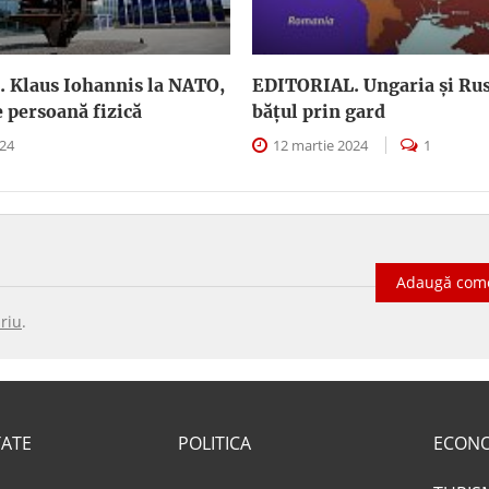
 Klaus Iohannis la NATO,
EDITORIAL. Ungaria şi Rus
e persoană fizică
băţul prin gard
024
12 martie 2024
1
Adaugă com
riu
.
TATE
POLITICA
ECON