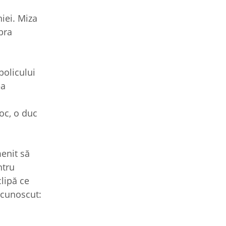
iei. Miza
bra
bolicului
ea
loc, o duc
menit să
ntru
lipă ce
 cunoscut: