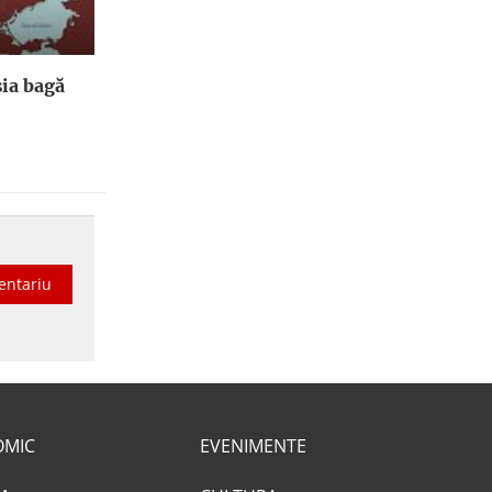
ia bagă
entariu
OMIC
EVENIMENTE