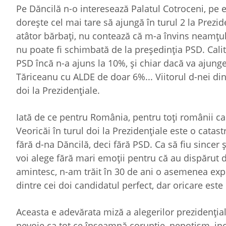
Pe Dăncilă n-o interesează Palatul Cotroceni, pe 
doreşte cel mai tare să ajungă în turul 2 la Prezi
atâtor bărbaţi, nu contează că m-a învins neamţul, 
nu poate fi schimbată de la preşedinţia PSD. Calita
PSD încă n-a ajuns la 10%, şi chiar dacă va ajung
Tăriceanu cu ALDE de doar 6%... Viitorul d-nei din 
doi la Prezidenţiale.
Iată de ce pentru România, pentru toţi românii car
Veoricăi în turul doi la Prezidenţiale este o cata
fără d-na Dăncilă, deci fără PSD. Ca să fiu sincer ş
voi alege fără mari emoţii pentru că au dispărut di
amintesc, n-am trăit în 30 de ani o asemenea expe
dintre cei doi candidatul perfect, dar oricare este
Aceasta e adevărata miză a alegerilor prezidenţi
nevoie ca tot ce înseamnă corupţie, nepotism, in