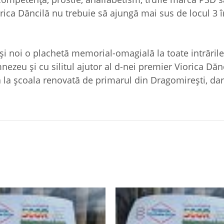
orica Dăncilă nu trebuie să ajungă mai sus de locul 3 î
 noi o plachetă memorial-omagială la toate intrările 
nezeu şi cu silitul ajutor al d-nei premier Viorica Dăn
Ca la şcoala renovată de primarul din Dragomireşti, dar