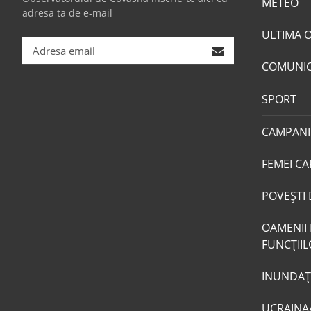
METEO
adresa ta de e-mail
ULTIMA 
COMUNI
SPORT
CAMPANI
FEMEI CA
POVEŞTI 
OAMENII 
FUNCŢII
INUNDAŢI
UCRAINA