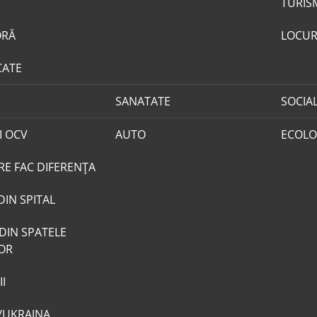
TURIS
ORĂ
LOCUR
CATE
SANATATE
SOCIA
I OCV
AUTO
ECOLO
RE FAC DIFERENȚA
DIN SPITAL
DIN SPATELE
LOR
I
/UKRAJNA