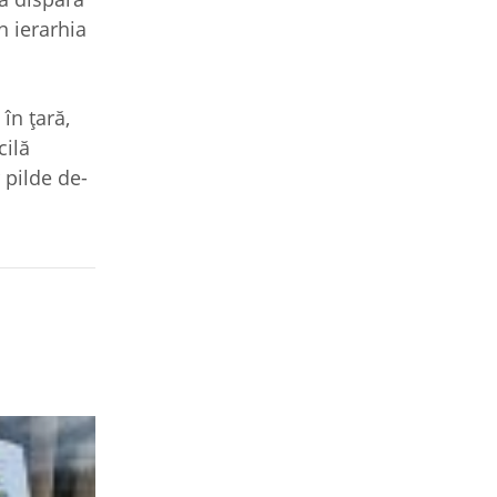
n ierarhia
în ţară,
cilă
 pilde de-