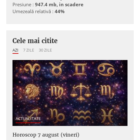
Presiune :
947.4 mb, in scadere
Umezeală relativă :
44%
Cele mai citite
AZI
7 ZILE
30 ZILE
ACTUALITATE
Horoscop 7 august (vineri)