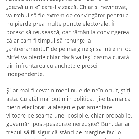
„dezvăluirile” care-l vizează. Chiar şi nevinovat,
va trebui să fie extrem de convingător pentru a
nu pierde prea multe puncte electorale. Îi
doresc să reuşească, dar rămân la convingerea
că ar cam fi timpul să renunţe la
„antrenamentul” de pe margine şi să intre în joc.
Altfel va pierde chiar dacă va ieşi basma curată
din înfruntarea cu anchetele presei
independente.
Şi-ar mai fi ceva: nimeni nu e de neînlocuit, ştiţi
asta. Cu atât mai puţin în politică. Ţi-e teamă că
pierzi electorat la alegerile parlamentare
viitoare pe seama unei posibile, chiar probabile,
guvernări post-pesediste nereuşite? Bun, dar ar
trebui să fii sigur că stând pe margine faci o