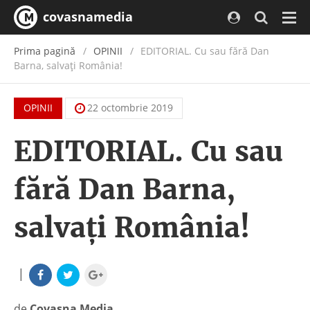
covasnamedia
Navi
Prima pagină
OPINII
EDITORIAL. Cu sau fără Dan
Barna, salvaţi România!
OPINII
22 octombrie 2019
EDITORIAL. Cu sau
fără Dan Barna,
salvaţi România!
|
de
Covasna Media