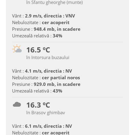
în Sfantu gheorghe (munte)
Vânt :
2.9 m/s, directia : VNV
Nebulozitate :
cer acoperit
Presiune :
948.4 mb, in scadere
Umezeală relativă :
34%
16.5 ºC
în Intorsura buzaului
Vânt :
4.1 m/s, directia : NV
Nebulozitate :
cer partial noros
Presiune :
929.0 mb, in scadere
Umezeală relativă :
43%
16.3 ºC
în Brasov ghimbav
Vânt :
6.1 m/s, directia : NV
Nebulozitate :
cer acoperit