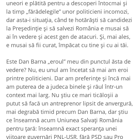
uneori e plătită pentru a descoperi întocmai şi
la timp „fărădelegile” unor politicieni incomozi,
dar asta-i situaţia, când te hotărăşti să candidezi
la Preşedinţie şi să salvezi România e musai să
ai în vedere şi acest gen de atacuri. Şi, mai ales,
e musai să fii curat, împăcat cu tine şi cu ai tăi.
Este Dan Barna „eroul” meu din punctul ăsta de
vedere? Nu, eu unul am încetat să mai am eroi
printre politicieni. Dar am preferinţe şi încă mai
am puterea de a judeca binele şi răul într-un
context mai larg. Nu ştiu ce mari ticăloşii a
putut să facă un antreprenor lipsit de anvergură,
mai degrabă timid precum Dan Barna, dar ştiu
ce înseamnă acum Uniunea Salvaţi România
pentru ţară: înseamnă exact speranţa unei
viitoare guvernări PNL-USR, fără PSD sau Pro