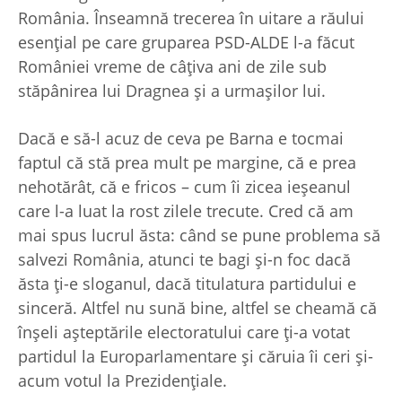
România. Înseamnă trecerea în uitare a răului
esenţial pe care gruparea PSD-ALDE l-a făcut
României vreme de câţiva ani de zile sub
stăpânirea lui Dragnea şi a urmaşilor lui.
Dacă e să-l acuz de ceva pe Barna e tocmai
faptul că stă prea mult pe margine, că e prea
nehotărât, că e fricos – cum îi zicea ieşeanul
care l-a luat la rost zilele trecute. Cred că am
mai spus lucrul ăsta: când se pune problema să
salvezi România, atunci te bagi şi-n foc dacă
ăsta ţi-e sloganul, dacă titulatura partidului e
sinceră. Altfel nu sună bine, altfel se cheamă că
înşeli aşteptările electoratului care ţi-a votat
partidul la Europarlamentare şi căruia îi ceri şi-
acum votul la Prezidenţiale.