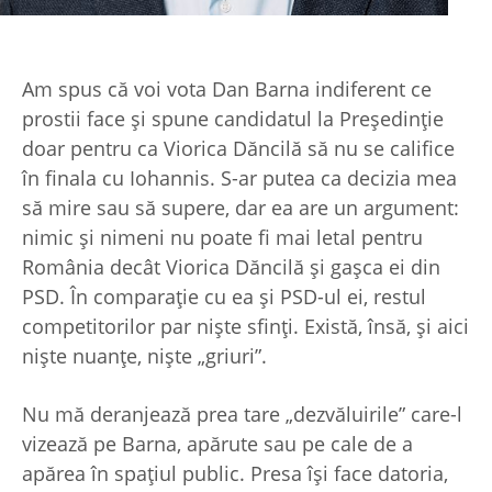
Am spus că voi vota Dan Barna indiferent ce
prostii face şi spune candidatul la Preşedinţie
doar pentru ca Viorica Dăncilă să nu se califice
în finala cu Iohannis. S-ar putea ca decizia mea
să mire sau să supere, dar ea are un argument:
nimic şi nimeni nu poate fi mai letal pentru
România decât Viorica Dăncilă şi gaşca ei din
PSD. În comparaţie cu ea şi PSD-ul ei, restul
competitorilor par nişte sfinţi. Există, însă, şi aici
nişte nuanţe, nişte „griuri”.
Nu mă deranjează prea tare „dezvăluirile” care-l
vizează pe Barna, apărute sau pe cale de a
apărea în spaţiul public. Presa îşi face datoria,