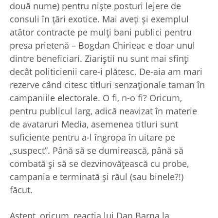
două nume) pentru nişte posturi lejere de
consuli în ţări exotice. Mai aveţi şi exemplul
atâtor contracte pe mulţi bani publici pentru
presa prietenă – Bogdan Chirieac e doar unul
dintre beneficiari. Ziariştii nu sunt mai sfinţi
decât politicienii care-i plătesc. De-aia am mari
rezerve când citesc titluri senzaţionale taman în
campaniile electorale. O fi, n-o fi? Oricum,
pentru publicul larg, adică neavizat în materie
de avataruri Media, asemenea titluri sunt
suficiente pentru a-l îngropa în uitare pe
„suspect”. Până să se dumirească, până să
combată şi să se dezvinovăţească cu probe,
campania e terminată şi răul (sau binele?!)
făcut.
Aştept, oricum, reacţia lui Dan Barna la