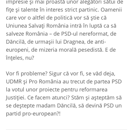
impresie şi mai proastă unor alegători sătui de
fiţe şi talente în interes strict partinic. Oamenii
care vor o altfel de politică vor să ştie că
Uniunea Salvaţi România intră în luptă ca să
salveze România – de PSD-ul nereformat, de
Dăncilă, de urmaşii lui Dragnea, de anti-
europeni, de mizeria morală pesedistă. E de
înţeles, nu?
Vor fi probleme? Sigur că vor fi, se văd deja,
UDMR şi Pro România au trecut de partea PSD
la votul unor proiecte pentru reformarea
Justiţiei. Ce facem atunci? Stăm şi aşteptăm să
se deştepte madam Dăncilă, să devină PSD un
partid pro-european?!